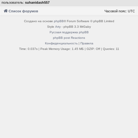
пользователь:
suhanidash557
Список форумов
Часовой пояс:
UTC
Создано на основе
phpBB
® Forum Software © phpBB Limited
Style
Arty
- phpBB 3.3 MrGaby
Русская поддержка phpBB
phpBB post Reactions
Конфиденциальность
|
Правила
Time: 0.037s
| Peak Memory Usage: 1.45 МБ | GZIP: Off |
Queries: 11