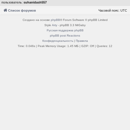
пользователь:
suhanidash557
Список форумов
Часовой пояс:
UTC
Создано на основе
phpBB
® Forum Software © phpBB Limited
Style
Arty
- phpBB 3.3 MrGaby
Русская поддержка phpBB
phpBB post Reactions
Конфиденциальность
|
Правила
Time: 0.046s
| Peak Memory Usage: 1.45 МБ | GZIP: Off |
Queries: 12