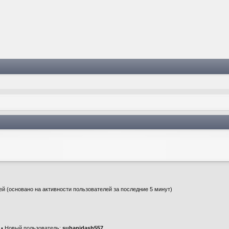
тей (основано на активности пользователей за последние 5 минут)
• Новый пользователь:
suhanidash557