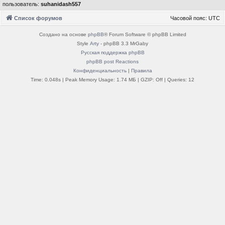
пользователь:
suhanidash557
Список форумов
Часовой пояс:
UTC
Создано на основе
phpBB
® Forum Software © phpBB Limited
Style
Arty
- phpBB 3.3 MrGaby
Русская поддержка phpBB
phpBB post Reactions
Конфиденциальность
|
Правила
Time: 0.048s
| Peak Memory Usage: 1.74 МБ | GZIP: Off |
Queries: 12