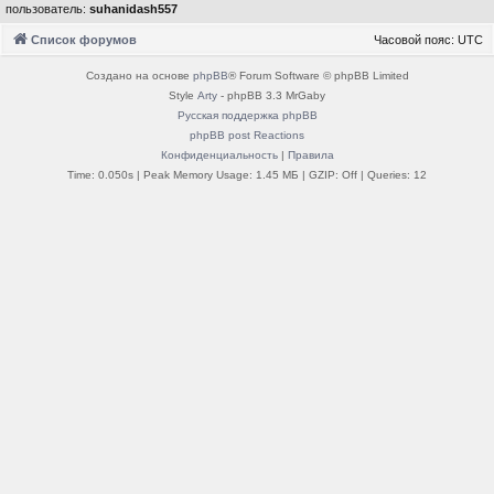
пользователь:
suhanidash557
Список форумов
Часовой пояс:
UTC
Создано на основе
phpBB
® Forum Software © phpBB Limited
Style
Arty
- phpBB 3.3 MrGaby
Русская поддержка phpBB
phpBB post Reactions
Конфиденциальность
|
Правила
Time: 0.050s
| Peak Memory Usage: 1.45 МБ | GZIP: Off |
Queries: 12