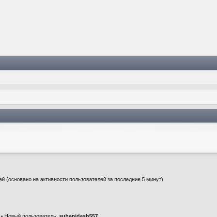
тей (основано на активности пользователей за последние 5 минут)
• Новый пользователь:
suhanidash557