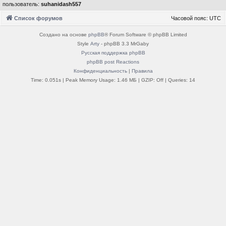
пользователь:
suhanidash557
Список форумов
Часовой пояс:
UTC
Создано на основе
phpBB
® Forum Software © phpBB Limited
Style
Arty
- phpBB 3.3 MrGaby
Русская поддержка phpBB
phpBB post Reactions
Конфиденциальность
|
Правила
Time: 0.051s
| Peak Memory Usage: 1.46 МБ | GZIP: Off |
Queries: 14