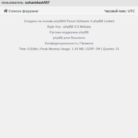
пользователь:
suhanidash557
Список форумов
Часовой пояс:
UTC
Создано на основе
phpBB
® Forum Software © phpBB Limited
Style
Arty
- phpBB 3.3 MrGaby
Русская поддержка phpBB
phpBB post Reactions
Конфиденциальность
|
Правила
Time: 0.036s
| Peak Memory Usage: 1.45 МБ | GZIP: Off |
Queries: 11