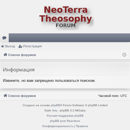
ор
Выход
Регистрация
ум
Список форумов
ы
Информация
Извините, но вам запрещено пользоваться поиском.
Список форумов
Часовой пояс:
UTC
Создано на основе
phpBB
® Forum Software © phpBB Limited
Style
Arty
- phpBB 3.3 MrGaby
Русская поддержка phpBB
phpBB post Reactions
Конфиденциальность
|
Правила