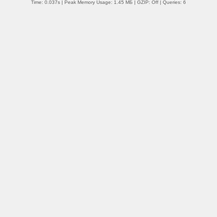
Time: 0.037s
| Peak Memory Usage: 1.45 МБ | GZIP: Off |
Queries: 6