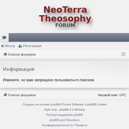
ор
Выход
Регистрация
ум
Список форумов
ы
Информация
Извините, но вам запрещено пользоваться поиском.
Список форумов
Часовой пояс:
UTC
Создано на основе
phpBB
® Forum Software © phpBB Limited
Style
Arty
- phpBB 3.3 MrGaby
Русская поддержка phpBB
phpBB post Reactions
Конфиденциальность
|
Правила