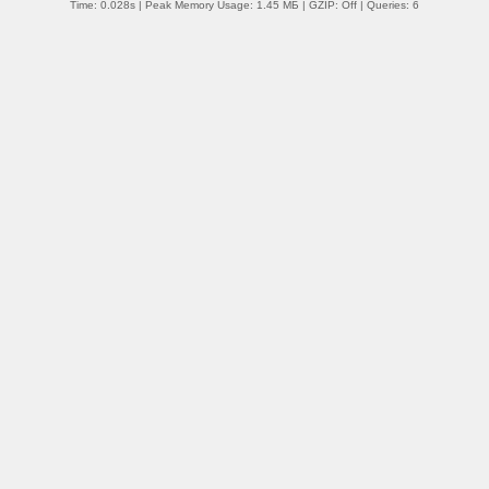
Time: 0.028s
| Peak Memory Usage: 1.45 МБ | GZIP: Off |
Queries: 6