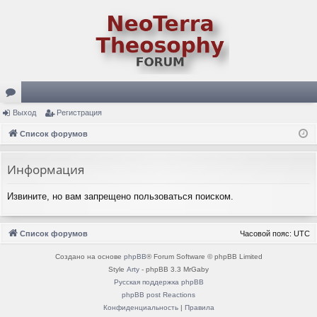
ор
Выход
Регистрация
ум
Список форумов
ы
Информация
Извините, но вам запрещено пользоваться поиском.
Список форумов
Часовой пояс:
UTC
Создано на основе
phpBB
® Forum Software © phpBB Limited
Style
Arty
- phpBB 3.3 MrGaby
Русская поддержка phpBB
phpBB post Reactions
Конфиденциальность
|
Правила