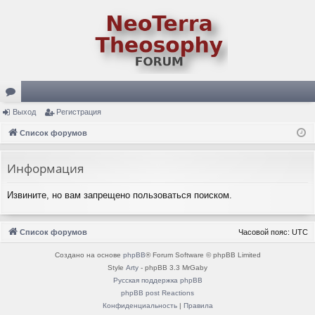
ор
Выход
Регистрация
ум
Список форумов
ы
Информация
Извините, но вам запрещено пользоваться поиском.
Список форумов
Часовой пояс:
UTC
Создано на основе
phpBB
® Forum Software © phpBB Limited
Style
Arty
- phpBB 3.3 MrGaby
Русская поддержка phpBB
phpBB post Reactions
Конфиденциальность
|
Правила