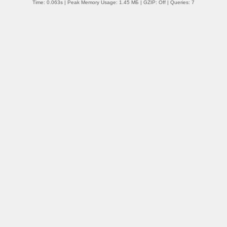
Time: 0.063s
| Peak Memory Usage: 1.45 МБ | GZIP: Off |
Queries: 7