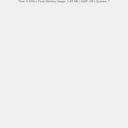
Time: 0.039s
| Peak Memory Usage: 1.45 МБ | GZIP: Off |
Queries: 7