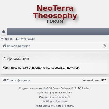
ор
Выход
Регистрация
ум
Список форумов
ы
Информация
Извините, но вам запрещено пользоваться поиском.
Список форумов
Часовой пояс:
UTC
Создано на основе
phpBB
® Forum Software © phpBB Limited
Style
Arty
- phpBB 3.3 MrGaby
Русская поддержка phpBB
phpBB post Reactions
Конфиденциальность
|
Правила