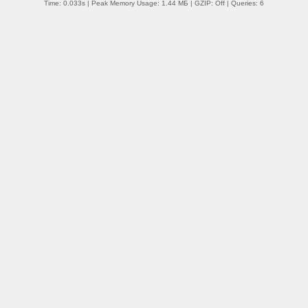
Time: 0.033s
| Peak Memory Usage: 1.44 МБ | GZIP: Off |
Queries: 6