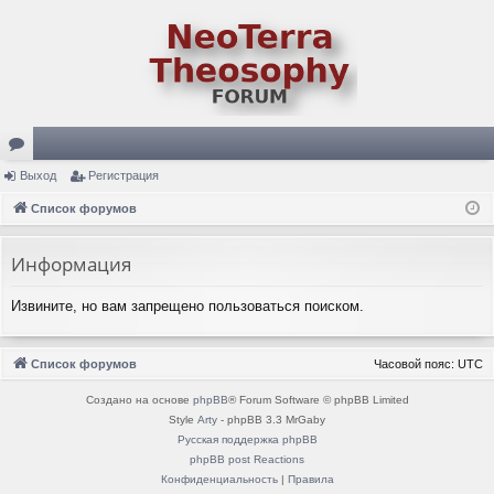
ор
Выход
Регистрация
ум
Список форумов
ы
Информация
Извините, но вам запрещено пользоваться поиском.
Список форумов
Часовой пояс:
UTC
Создано на основе
phpBB
® Forum Software © phpBB Limited
Style
Arty
- phpBB 3.3 MrGaby
Русская поддержка phpBB
phpBB post Reactions
Конфиденциальность
|
Правила