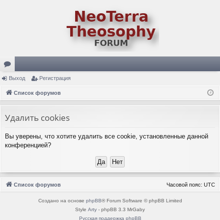
ор
Выход
Регистрация
ум
Список форумов
ы
Удалить cookies
Вы уверены, что хотите удалить все cookie, установленные данной
конференцией?
Список форумов
Часовой пояс:
UTC
Создано на основе
phpBB
® Forum Software © phpBB Limited
Style
Arty
- phpBB 3.3 MrGaby
Русская поддержка phpBB