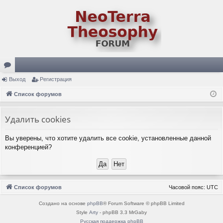
ор
Выход
Регистрация
ум
Список форумов
ы
Удалить cookies
Вы уверены, что хотите удалить все cookie, установленные данной
конференцией?
Список форумов
Часовой пояс:
UTC
Создано на основе
phpBB
® Forum Software © phpBB Limited
Style
Arty
- phpBB 3.3 MrGaby
Русская поддержка phpBB