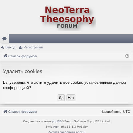
ор
Выход
Регистрация
ум
Список форумов
ы
Удалить cookies
Вы уверены, что хотите удалить все cookie, установленные данной
конференцией?
Список форумов
Часовой пояс:
UTC
Создано на основе
phpBB
® Forum Software © phpBB Limited
Style
Arty
- phpBB 3.3 MrGaby
Русская поддержка phpBB