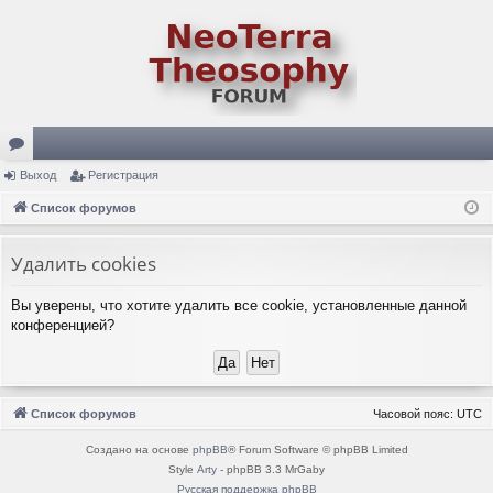
ор
Выход
Регистрация
ум
Список форумов
ы
Удалить cookies
Вы уверены, что хотите удалить все cookie, установленные данной
конференцией?
Список форумов
Часовой пояс:
UTC
Создано на основе
phpBB
® Forum Software © phpBB Limited
Style
Arty
- phpBB 3.3 MrGaby
Русская поддержка phpBB