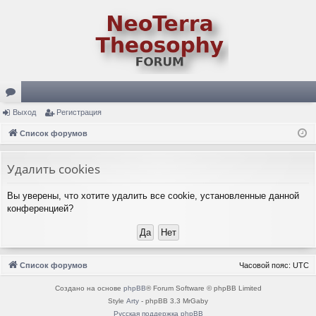
ор
Выход
Регистрация
ум
Список форумов
ы
Удалить cookies
Вы уверены, что хотите удалить все cookie, установленные данной
конференцией?
Список форумов
Часовой пояс:
UTC
Создано на основе
phpBB
® Forum Software © phpBB Limited
Style
Arty
- phpBB 3.3 MrGaby
Русская поддержка phpBB