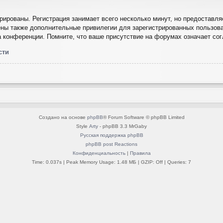
ированы. Регистрация занимает всего несколько минут, но предоставля
ны также дополнительные привилегии для зарегистрированных пользова
а конференции. Помните, что ваше присутствие на форумах означает со
сти
Создано на основе
phpBB
® Forum Software © phpBB Limited
Style
Arty
- phpBB 3.3 MrGaby
Русская поддержка phpBB
phpBB post Reactions
Конфиденциальность
|
Правила
Time: 0.037s
| Peak Memory Usage: 1.48 МБ | GZIP: Off |
Queries: 7