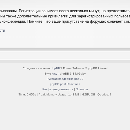
ированы. Регистрация занимает всего несколько минут, но предоставля
ны также дополнительные привилегии для зарегистрированных пользова
а конференции. Помните, что ваше присутствие на форумах означает со
сти
Создано на основе
phpBB
® Forum Software © phpBB Limited
Style
Arty
- phpBB 3.3 MrGaby
Русская поддержка phpBB
phpBB post Reactions
Конфиденциальность
|
Правила
Time: 0.052s
| Peak Memory Usage: 1.48 МБ | GZIP: Off |
Queries: 7