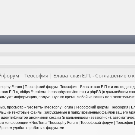
й форум | Теософия | Блаватская Е.П. - Соглашение 
sophy Forum | Теософский форум | Теософия | Блаватская Е.П.» и его подраз
ская Е.П.», «https://neoterra-theosophy.com/forum») и phpBB (в дальнейшем 
пользуют информацию, полученную во время любой из ваших пользовательски
х, просмотр «NeoTerra-Theosophy Forum | Теософский форум | Теософия | Б
льшие текстовые файлы, загружаемые в папку временных файлов вашего брау
и идентификатор анонимной сессии (в дальнейшем «session-id»), автоматич
тем конференции «NeoTerra-Theosophy Forum | Теософский форум | Теософия |
бразом удобство работы с форумами.