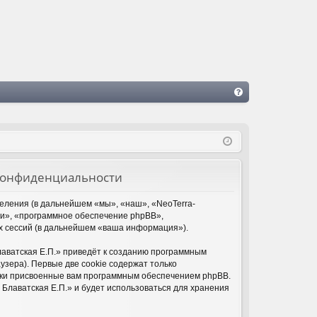
FA
Q
о конфиденциальности
деления (в дальнейшем «мы», «наш», «NeoTerra-
«они», «программное обеспечение phpBB»,
х сессий (в дальнейшем «ваша информация»).
лаватская Е.П.» приведёт к созданию программным
зера). Первые две cookie содержат только
ески присвоенные вам программным обеспечением phpBB.
 Блаватская Е.П.» и будет использоваться для хранения