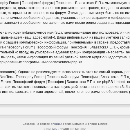
ophy Forum | Теософский форум | Теософия | Блаватская Е.П.» мы можем уст
 документа, целью которого является рассмотрение страниц, созданных ис
ые, которые вы отправляете на форум. Этими данными могут быть, но не и
«анонимные сообщения»), данные, указанные при регистрации в конференци
ная запись») и сообщения, оставленные вами после регистрации и авторизац
нозначно идентифицируемое имя (в дальнейшем «ваше имя пользователя»), 
(в дальнейшем «ваш адрес email»). Ваша информация из вашей учётной запис
ами о защите компьютерной информации, применяемыми в стране, предостав
-Theosophy Forum | Теософский форум | Теософия | Блаватская Е.П.», кроме
зательной ко вводу, на усмотрение администрации конференции «NeoTerra-The
ь выбрать, какая информация из вашей учётной записи будет общедоступна. Кр
енерированных программным обеспечением phpBB.
анием). Однако не рекомендуется использовать этот же самый пароль, реги
eoTerra-Theosophy Forum | Теософский форум | Теософия | Блаватская Е.П.», 
orum | Теософский форум | Теософия | Блаватская Е.П.», ни phpBB Limited, 
й записи, вы сможете воспользоваться функцией восстановления пароля «За
 имя пользователя и ваш адрес email, после чего программное обеспечение
Создано на основе
phpBB
® Forum Software © phpBB Limited
Style
Arty
- phpBB 3.3 MrGaby