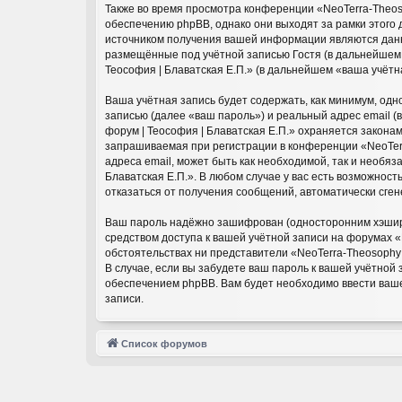
Также во время просмотра конференции «NeoTerra-Theos
обеспечению phpBB, однако они выходят за рамки этого
источником получения вашей информации являются данн
размещённые под учётной записью Гостя (в дальнейшем 
Теософия | Блаватская Е.П.» (в дальнейшем «ваша учёт
Ваша учётная запись будет содержать, как минимум, од
записью (далее «ваш пароль») и реальный адрес email 
форум | Теософия | Блаватская Е.П.» охраняется закон
запрашиваемая при регистрации в конференции «NeoTerra
адреса email, может быть как необходимой, так и необя
Блаватская Е.П.». В любом случае у вас есть возможност
отказаться от получения сообщений, автоматически сг
Ваш пароль надёжно зашифрован (односторонним хэширов
средством доступа к вашей учётной записи на форумах «N
обстоятельствах ни представители «NeoTerra-Theosophy F
В случае, если вы забудете ваш пароль к вашей учётно
обеспечением phpBB. Вам будет необходимо ввести ваше
записи.
Список форумов