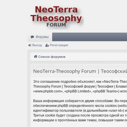
Форумы
Выход
Регистрация
Список форумов
NeoTerra-Theosophy Forum | Теософски
Это соглашение подробно объясняет, как «NeoTerra-Theo
Theosophy Forum | Теософский форум | Теософия | Блават
«www.phpbb.com», «phpBB Limited», «phpBB Teams») ис
Ваша информация собирается двумя способами. Во-первы
обеспечением phpBB определённого числа cookies (небо
идентификатор пользователя (в дальнейшем «user-id») 
Третья cookie будет создана после просмотра одной из 
информации о прочтённых вами темах, повышая таким о