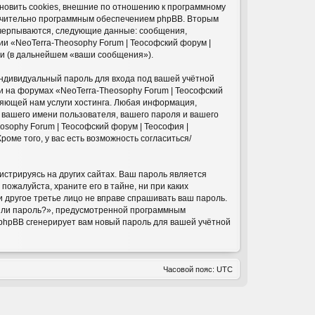
ановить cookies, внешние по отношению к программному
ключительно программным обеспечением phpBB. Вторым
счерпываются, следующие данные: сообщения,
и «NeoTerra-Theosophy Forum | Теософский форум |
ии (в дальнейшем «ваши сообщения»).
индивидуальный пароль для входа под вашей учётной
и на форумах «NeoTerra-Theosophy Forum | Теософский
ляющей нам услуги хостинга. Любая информация,
 вашего имени пользователя, вашего пароля и вашего
osophy Forum | Теософский форум | Теософия |
оме того, у вас есть возможность согласиться/
стрируясь на других сайтах. Ваш пароль является
пожалуйста, храните его в тайне, ни при каких
ни другое третье лицо не вправе спрашивать ваш пароль.
были пароль?», предусмотренной программным
 phpBB сгенерирует вам новый пароль для вашей учётной
Часовой пояс:
UTC