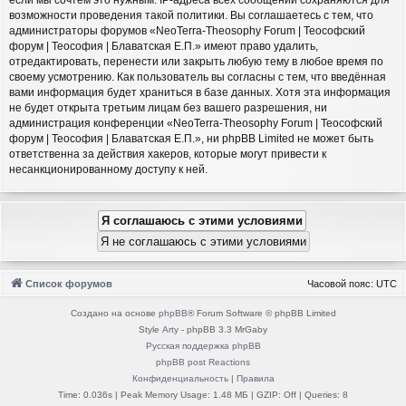
возможности проведения такой политики. Вы соглашаетесь с тем, что
администраторы форумов «NeoTerra-Theosophy Forum | Теософский
форум | Теософия | Блаватская Е.П.» имеют право удалить,
отредактировать, перенести или закрыть любую тему в любое время по
своему усмотрению. Как пользователь вы согласны с тем, что введённая
вами информация будет храниться в базе данных. Хотя эта информация
не будет открыта третьим лицам без вашего разрешения, ни
администрация конференции «NeoTerra-Theosophy Forum | Теософский
форум | Теософия | Блаватская Е.П.», ни phpBB Limited не может быть
ответственна за действия хакеров, которые могут привести к
несанкционированному доступу к ней.
Список форумов
Часовой пояс:
UTC
Создано на основе
phpBB
® Forum Software © phpBB Limited
Style
Arty
- phpBB 3.3 MrGaby
Русская поддержка phpBB
phpBB post Reactions
Конфиденциальность
|
Правила
Time: 0.036s
| Peak Memory Usage: 1.48 МБ | GZIP: Off |
Queries: 8