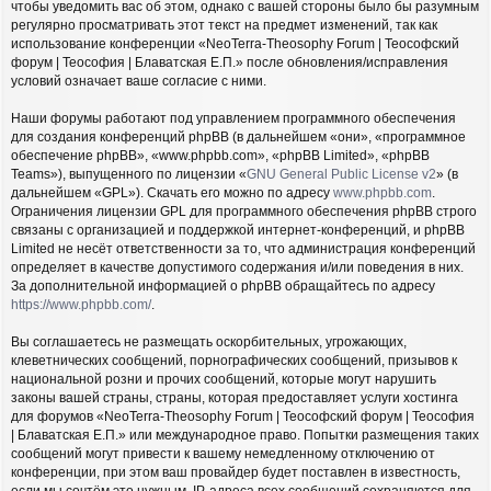
чтобы уведомить вас об этом, однако с вашей стороны было бы разумным
регулярно просматривать этот текст на предмет изменений, так как
использование конференции «NeoTerra-Theosophy Forum | Теософский
форум | Теософия | Блаватская Е.П.» после обновления/исправления
условий означает ваше согласие с ними.
Наши форумы работают под управлением программного обеспечения
для создания конференций phpBB (в дальнейшем «они», «программное
обеспечение phpBB», «www.phpbb.com», «phpBB Limited», «phpBB
Teams»), выпущенного по лицензии «
GNU General Public License v2
» (в
дальнейшем «GPL»). Скачать его можно по адресу
www.phpbb.com
.
Ограничения лицензии GPL для программного обеспечения phpBB строго
связаны с организацией и поддержкой интернет-конференций, и phpBB
Limited не несёт ответственности за то, что администрация конференций
определяет в качестве допустимого содержания и/или поведения в них.
За дополнительной информацией о phpBB обращайтесь по адресу
https://www.phpbb.com/
.
Вы соглашаетесь не размещать оскорбительных, угрожающих,
клеветнических сообщений, порнографических сообщений, призывов к
национальной розни и прочих сообщений, которые могут нарушить
законы вашей страны, страны, которая предоставляет услуги хостинга
для форумов «NeoTerra-Theosophy Forum | Теософский форум | Теософия
| Блаватская Е.П.» или международное право. Попытки размещения таких
сообщений могут привести к вашему немедленному отключению от
конференции, при этом ваш провайдер будет поставлен в известность,
если мы сочтём это нужным. IP-адреса всех сообщений сохраняются для