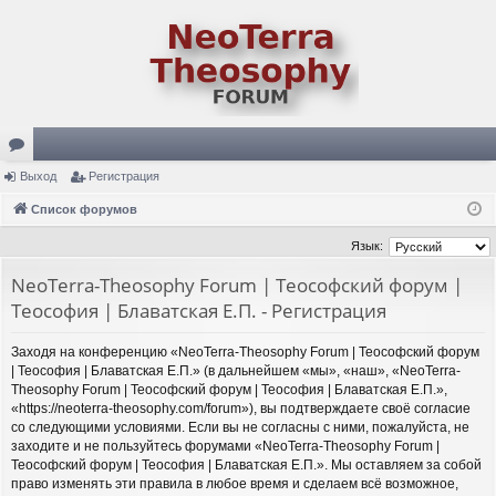
ор
Выход
Регистрация
ум
Список форумов
ы
Язык:
NeoTerra-Theosophy Forum | Теософский форум |
Теософия | Блаватская Е.П. - Регистрация
Заходя на конференцию «NeoTerra-Theosophy Forum | Теософский форум
| Теософия | Блаватская Е.П.» (в дальнейшем «мы», «наш», «NeoTerra-
Theosophy Forum | Теософский форум | Теософия | Блаватская Е.П.»,
«https://neoterra-theosophy.com/forum»), вы подтверждаете своё согласие
со следующими условиями. Если вы не согласны с ними, пожалуйста, не
заходите и не пользуйтесь форумами «NeoTerra-Theosophy Forum |
Теософский форум | Теософия | Блаватская Е.П.». Мы оставляем за собой
право изменять эти правила в любое время и сделаем всё возможное,