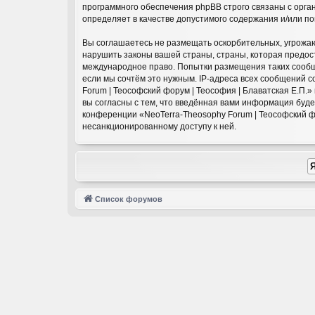
программного обеспечения phpBB строго связаны с орга
определяет в качестве допустимого содержания и/или п
Вы соглашаетесь не размещать оскорбительных, угрожаю
нарушить законы вашей страны, страны, которая предост
международное право. Попытки размещения таких сообще
если мы сочтём это нужным. IP-адреса всех сообщений 
Forum | Теософский форум | Теософия | Блаватская Е.П.
вы согласны с тем, что введённая вами информация буд
конференции «NeoTerra-Theosophy Forum | Теософский фор
несанкционированному доступу к ней.
Список форумов