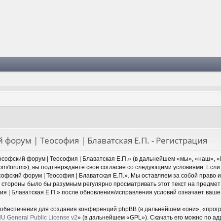
 форум | Теософия | Блаватская Е.П. - Регистрация
софский форум | Теософия | Блаватская Е.П.» (в дальнейшем «мы», «наш», «
y.com/forum»), вы подтверждаете своё согласие со следующими условиями. Если
офский форум | Теософия | Блаватская Е.П.». Мы оставляем за собой право 
й стороны было бы разумным регулярно просматривать этот текст на предмет
ия | Блаватская Е.П.» после обновления/исправления условий означает ваше 
обеспечения для создания конференций phpBB (в дальнейшем «они», «прог
U General Public License v2
» (в дальнейшем «GPL»). Скачать его можно по а