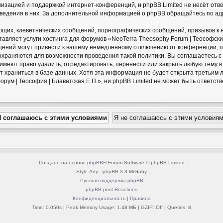
низацией и поддержкой интернет-конференций, и phpBB Limited не несёт отв
оведения в них. За дополнительной информацией о phpBB обращайтесь по а
щих, клеветнических сообщений, порнографических сообщений, призывов к 
авляет услуги хостинга для форумов «NeoTerra-Theosophy Forum | Теософский
ний могут привести к вашему немедленному отключению от конференции, пр
сохраняются для возможности проведения такой политики. Вы соглашаетесь 
» имеют право удалить, отредактировать, перенести или закрыть любую тему 
ет храниться в базе данных. Хотя эта информация не будет открыта третьим
ум | Теософия | Блаватская Е.П.», ни phpBB Limited не может быть ответстве
Создано на основе
phpBB
® Forum Software © phpBB Limited
Style
Arty
- phpBB 3.3 MrGaby
Русская поддержка phpBB
phpBB post Reactions
Конфиденциальность
|
Правила
Time: 0.050s
| Peak Memory Usage: 1.48 МБ | GZIP: Off |
Queries: 8