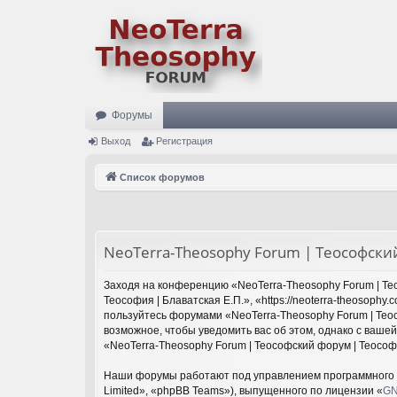
Форумы
Выход
Регистрация
Список форумов
NeoTerra-Theosophy Forum | Теософский
Заходя на конференцию «NeoTerra-Theosophy Forum | Тео
Теософия | Блаватская Е.П.», «https://neoterra-theosoph
пользуйтесь форумами «NeoTerra-Theosophy Forum | Теос
возможное, чтобы уведомить вас об этом, однако с ваше
«NeoTerra-Theosophy Forum | Теософский форум | Теософ
Наши форумы работают под управлением программного 
Limited», «phpBB Teams»), выпущенного по лицензии «
GN