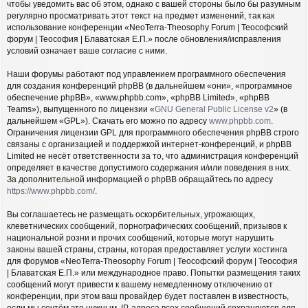
чтобы уведомить вас об этом, однако с вашей стороны было бы разумным
регулярно просматривать этот текст на предмет изменений, так как
использование конференции «NeoTerra-Theosophy Forum | Теософский
форум | Теософия | Блаватская Е.П.» после обновления/исправления
условий означает ваше согласие с ними.
Наши форумы работают под управлением программного обеспечения
для создания конференций phpBB (в дальнейшем «они», «программное
обеспечение phpBB», «www.phpbb.com», «phpBB Limited», «phpBB
Teams»), выпущенного по лицензии «
GNU General Public License v2
» (в
дальнейшем «GPL»). Скачать его можно по адресу
www.phpbb.com
.
Ограничения лицензии GPL для программного обеспечения phpBB строго
связаны с организацией и поддержкой интернет-конференций, и phpBB
Limited не несёт ответственности за то, что администрация конференций
определяет в качестве допустимого содержания и/или поведения в них.
За дополнительной информацией о phpBB обращайтесь по адресу
https://www.phpbb.com/
.
Вы соглашаетесь не размещать оскорбительных, угрожающих,
клеветнических сообщений, порнографических сообщений, призывов к
национальной розни и прочих сообщений, которые могут нарушить
законы вашей страны, страны, которая предоставляет услуги хостинга
для форумов «NeoTerra-Theosophy Forum | Теософский форум | Теософия
| Блаватская Е.П.» или международное право. Попытки размещения таких
сообщений могут привести к вашему немедленному отключению от
конференции, при этом ваш провайдер будет поставлен в известность,
если мы сочтём это нужным. IP-адреса всех сообщений сохраняются для