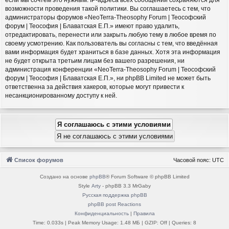
возможности проведения такой политики. Вы соглашаетесь с тем, что
администраторы форумов «NeoTerra-Theosophy Forum | Теософский
форум | Теософия | Блаватская Е.П.» имеют право удалить,
отредактировать, перенести или закрыть любую тему в любое время по
своему усмотрению. Как пользователь вы согласны с тем, что введённая
вами информация будет храниться в базе данных. Хотя эта информация
не будет открыта третьим лицам без вашего разрешения, ни
администрация конференции «NeoTerra-Theosophy Forum | Теософский
форум | Теософия | Блаватская Е.П.», ни phpBB Limited не может быть
ответственна за действия хакеров, которые могут привести к
несанкционированному доступу к ней.
Список форумов
Часовой пояс:
UTC
Создано на основе
phpBB
® Forum Software © phpBB Limited
Style
Arty
- phpBB 3.3 MrGaby
Русская поддержка phpBB
phpBB post Reactions
Конфиденциальность
|
Правила
Time: 0.033s
| Peak Memory Usage: 1.48 МБ | GZIP: Off |
Queries: 8