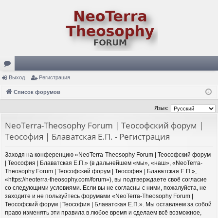
ор
Выход
Регистрация
ум
Список форумов
ы
Язык:
NeoTerra-Theosophy Forum | Теософский форум |
Теософия | Блаватская Е.П. - Регистрация
Заходя на конференцию «NeoTerra-Theosophy Forum | Теософский форум
| Теософия | Блаватская Е.П.» (в дальнейшем «мы», «наш», «NeoTerra-
Theosophy Forum | Теософский форум | Теософия | Блаватская Е.П.»,
«https://neoterra-theosophy.com/forum»), вы подтверждаете своё согласие
со следующими условиями. Если вы не согласны с ними, пожалуйста, не
заходите и не пользуйтесь форумами «NeoTerra-Theosophy Forum |
Теософский форум | Теософия | Блаватская Е.П.». Мы оставляем за собой
право изменять эти правила в любое время и сделаем всё возможное,