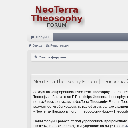
Форумы
Выход
Регистрация
Список форумов
NeoTerra-Theosophy Forum | Теософский
Заходя на конференцию «NeoTerra-Theosophy Forum | Тео
Теософия | Блаватская Е.П.», «https://neoterra-theosoph
пользуйтесь форумами «NeoTerra-Theosophy Forum | Теос
возможное, чтобы уведомить вас об этом, однако с ваше
«NeoTerra-Theosophy Forum | Теософский форум | Теософ
Наши форумы работают под управлением программного 
Limited», «phpBB Teams»), выпущенного по лицензии «
GN