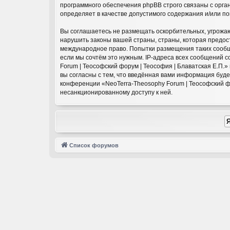
программного обеспечения phpBB строго связаны с орга
определяет в качестве допустимого содержания и/или п
Вы соглашаетесь не размещать оскорбительных, угрожаю
нарушить законы вашей страны, страны, которая предост
международное право. Попытки размещения таких сообще
если мы сочтём это нужным. IP-адреса всех сообщений 
Forum | Теософский форум | Теософия | Блаватская Е.П.
вы согласны с тем, что введённая вами информация буд
конференции «NeoTerra-Theosophy Forum | Теософский фор
несанкционированному доступу к ней.
Список форумов