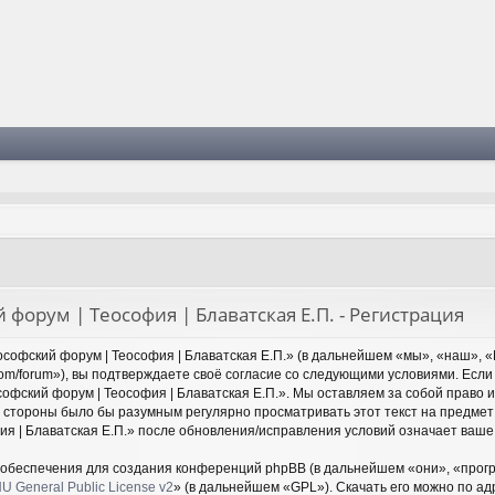
 форум | Теософия | Блаватская Е.П. - Регистрация
софский форум | Теософия | Блаватская Е.П.» (в дальнейшем «мы», «наш», «
y.com/forum»), вы подтверждаете своё согласие со следующими условиями. Если
офский форум | Теософия | Блаватская Е.П.». Мы оставляем за собой право 
й стороны было бы разумным регулярно просматривать этот текст на предмет
ия | Блаватская Е.П.» после обновления/исправления условий означает ваше 
обеспечения для создания конференций phpBB (в дальнейшем «они», «прог
U General Public License v2
» (в дальнейшем «GPL»). Скачать его можно по а