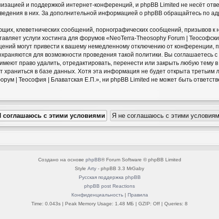
низацией и поддержкой интернет-конференций, и phpBB Limited не несёт отв
оведения в них. За дополнительной информацией о phpBB обращайтесь по а
щих, клеветнических сообщений, порнографических сообщений, призывов к 
авляет услуги хостинга для форумов «NeoTerra-Theosophy Forum | Теософский
ний могут привести к вашему немедленному отключению от конференции, пр
сохраняются для возможности проведения такой политики. Вы соглашаетесь 
» имеют право удалить, отредактировать, перенести или закрыть любую тему 
ет храниться в базе данных. Хотя эта информация не будет открыта третьим
ум | Теософия | Блаватская Е.П.», ни phpBB Limited не может быть ответстве
Создано на основе
phpBB
® Forum Software © phpBB Limited
Style
Arty
- phpBB 3.3 MrGaby
Русская поддержка phpBB
phpBB post Reactions
Конфиденциальность
|
Правила
Time: 0.043s
| Peak Memory Usage: 1.48 МБ | GZIP: Off |
Queries: 8