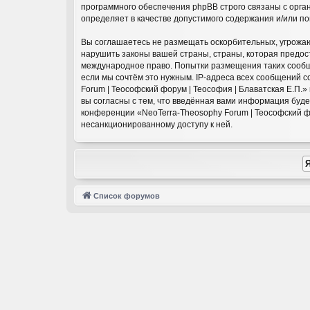
программного обеспечения phpBB строго связаны с орга
определяет в качестве допустимого содержания и/или п
Вы соглашаетесь не размещать оскорбительных, угрожаю
нарушить законы вашей страны, страны, которая предост
международное право. Попытки размещения таких сообще
если мы сочтём это нужным. IP-адреса всех сообщений 
Forum | Теософский форум | Теософия | Блаватская Е.П.
вы согласны с тем, что введённая вами информация буд
конференции «NeoTerra-Theosophy Forum | Теософский фор
несанкционированному доступу к ней.
Список форумов