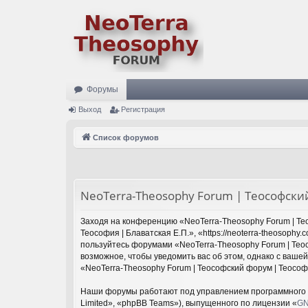
Форумы
Выход
Регистрация
Список форумов
NeoTerra-Theosophy Forum | Теософский
Заходя на конференцию «NeoTerra-Theosophy Forum | Тео
Теософия | Блаватская Е.П.», «https://neoterra-theosoph
пользуйтесь форумами «NeoTerra-Theosophy Forum | Теос
возможное, чтобы уведомить вас об этом, однако с ваше
«NeoTerra-Theosophy Forum | Теософский форум | Теософ
Наши форумы работают под управлением программного 
Limited», «phpBB Teams»), выпущенного по лицензии «
GN