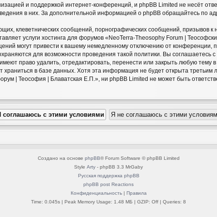
низацией и поддержкой интернет-конференций, и phpBB Limited не несёт отв
оведения в них. За дополнительной информацией о phpBB обращайтесь по а
щих, клеветнических сообщений, порнографических сообщений, призывов к 
авляет услуги хостинга для форумов «NeoTerra-Theosophy Forum | Теософский
ний могут привести к вашему немедленному отключению от конференции, пр
сохраняются для возможности проведения такой политики. Вы соглашаетесь 
» имеют право удалить, отредактировать, перенести или закрыть любую тему 
ет храниться в базе данных. Хотя эта информация не будет открыта третьим
ум | Теософия | Блаватская Е.П.», ни phpBB Limited не может быть ответстве
Создано на основе
phpBB
® Forum Software © phpBB Limited
Style
Arty
- phpBB 3.3 MrGaby
Русская поддержка phpBB
phpBB post Reactions
Конфиденциальность
|
Правила
Time: 0.045s
| Peak Memory Usage: 1.48 МБ | GZIP: Off |
Queries: 8