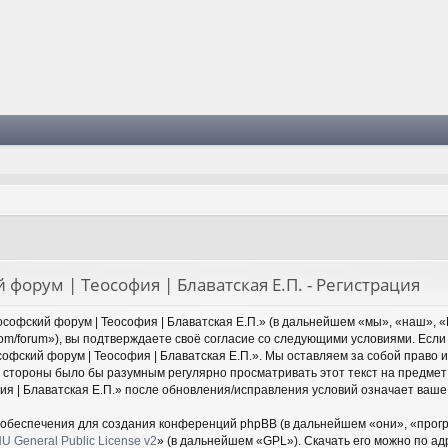
 форум | Теософия | Блаватская Е.П. - Регистрация
софский форум | Теософия | Блаватская Е.П.» (в дальнейшем «мы», «наш», «
y.com/forum»), вы подтверждаете своё согласие со следующими условиями. Если
офский форум | Теософия | Блаватская Е.П.». Мы оставляем за собой право 
й стороны было бы разумным регулярно просматривать этот текст на предмет
ия | Блаватская Е.П.» после обновления/исправления условий означает ваше 
обеспечения для создания конференций phpBB (в дальнейшем «они», «прог
U General Public License v2
» (в дальнейшем «GPL»). Скачать его можно по а