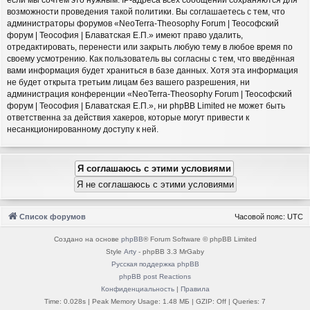
возможности проведения такой политики. Вы соглашаетесь с тем, что
администраторы форумов «NeoTerra-Theosophy Forum | Теософский
форум | Теософия | Блаватская Е.П.» имеют право удалить,
отредактировать, перенести или закрыть любую тему в любое время по
своему усмотрению. Как пользователь вы согласны с тем, что введённая
вами информация будет храниться в базе данных. Хотя эта информация
не будет открыта третьим лицам без вашего разрешения, ни
администрация конференции «NeoTerra-Theosophy Forum | Теософский
форум | Теософия | Блаватская Е.П.», ни phpBB Limited не может быть
ответственна за действия хакеров, которые могут привести к
несанкционированному доступу к ней.
Список форумов
Часовой пояс:
UTC
Создано на основе
phpBB
® Forum Software © phpBB Limited
Style
Arty
- phpBB 3.3 MrGaby
Русская поддержка phpBB
phpBB post Reactions
Конфиденциальность
|
Правила
Time: 0.028s
| Peak Memory Usage: 1.48 МБ | GZIP: Off |
Queries: 7