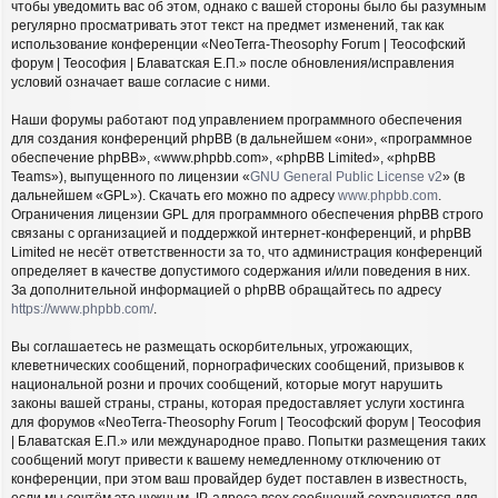
чтобы уведомить вас об этом, однако с вашей стороны было бы разумным
регулярно просматривать этот текст на предмет изменений, так как
использование конференции «NeoTerra-Theosophy Forum | Теософский
форум | Теософия | Блаватская Е.П.» после обновления/исправления
условий означает ваше согласие с ними.
Наши форумы работают под управлением программного обеспечения
для создания конференций phpBB (в дальнейшем «они», «программное
обеспечение phpBB», «www.phpbb.com», «phpBB Limited», «phpBB
Teams»), выпущенного по лицензии «
GNU General Public License v2
» (в
дальнейшем «GPL»). Скачать его можно по адресу
www.phpbb.com
.
Ограничения лицензии GPL для программного обеспечения phpBB строго
связаны с организацией и поддержкой интернет-конференций, и phpBB
Limited не несёт ответственности за то, что администрация конференций
определяет в качестве допустимого содержания и/или поведения в них.
За дополнительной информацией о phpBB обращайтесь по адресу
https://www.phpbb.com/
.
Вы соглашаетесь не размещать оскорбительных, угрожающих,
клеветнических сообщений, порнографических сообщений, призывов к
национальной розни и прочих сообщений, которые могут нарушить
законы вашей страны, страны, которая предоставляет услуги хостинга
для форумов «NeoTerra-Theosophy Forum | Теософский форум | Теософия
| Блаватская Е.П.» или международное право. Попытки размещения таких
сообщений могут привести к вашему немедленному отключению от
конференции, при этом ваш провайдер будет поставлен в известность,
если мы сочтём это нужным. IP-адреса всех сообщений сохраняются для