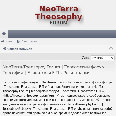
ор
Выход
Регистрация
ум
Список форумов
ы
Язык:
NeoTerra-Theosophy Forum | Теософский форум |
Теософия | Блаватская Е.П. - Регистрация
Заходя на конференцию «NeoTerra-Theosophy Forum | Теософский форум
| Теософия | Блаватская Е.П.» (в дальнейшем «мы», «наш», «NeoTerra-
Theosophy Forum | Теософский форум | Теософия | Блаватская Е.П.»,
«https://neoterra-theosophy.com/forum»), вы подтверждаете своё согласие
со следующими условиями. Если вы не согласны с ними, пожалуйста, не
заходите и не пользуйтесь форумами «NeoTerra-Theosophy Forum |
Теософский форум | Теософия | Блаватская Е.П.». Мы оставляем за собой
право изменять эти правила в любое время и сделаем всё возможное,