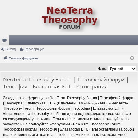
ор
Выход
Регистрация
ум
Список форумов
ы
Язык:
NeoTerra-Theosophy Forum | Теософский форум |
Теософия | Блаватская Е.П. - Регистрация
Заходя на конференцию «NeoTerra-Theosophy Forum | Теософский форум
| Теософия | Блаватская Е.П.» (в дальнейшем «мы», «наш», «NeoTerra-
Theosophy Forum | Теософский форум | Теософия | Блаватская Е.П.»,
«https://neoterra-theosophy.com/forum»), вы подтверждаете своё согласие
со следующими условиями. Если вы не согласны с ними, пожалуйста, не
заходите и не пользуйтесь форумами «NeoTerra-Theosophy Forum |
Теософский форум | Теософия | Блаватская Е.П.». Мы оставляем за собой
право изменять эти правила в любое время и сделаем всё возможное,