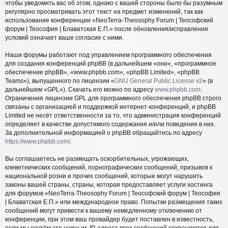
чтобы уведомить вас об этом, однако с вашей стороны было бы разумным
регулярно просматривать этот текст на предмет изменений, так как
использование конференции «NeoTerra-Theosophy Forum | Теософский
форум | Теософия | Блаватская Е.П.» после обновления/исправления
условий означает ваше согласие с ними.
Наши форумы работают под управлением программного обеспечения
для создания конференций phpBB (в дальнейшем «они», «программное
обеспечение phpBB», «www.phpbb.com», «phpBB Limited», «phpBB
Teams»), выпущенного по лицензии «
GNU General Public License v2
» (в
дальнейшем «GPL»). Скачать его можно по адресу
www.phpbb.com
.
Ограничения лицензии GPL для программного обеспечения phpBB строго
связаны с организацией и поддержкой интернет-конференций, и phpBB
Limited не несёт ответственности за то, что администрация конференций
определяет в качестве допустимого содержания и/или поведения в них.
За дополнительной информацией о phpBB обращайтесь по адресу
https://www.phpbb.com/
.
Вы соглашаетесь не размещать оскорбительных, угрожающих,
клеветнических сообщений, порнографических сообщений, призывов к
национальной розни и прочих сообщений, которые могут нарушить
законы вашей страны, страны, которая предоставляет услуги хостинга
для форумов «NeoTerra-Theosophy Forum | Теософский форум | Теософия
| Блаватская Е.П.» или международное право. Попытки размещения таких
сообщений могут привести к вашему немедленному отключению от
конференции, при этом ваш провайдер будет поставлен в известность,
если мы сочтём это нужным. IP-адреса всех сообщений сохраняются для