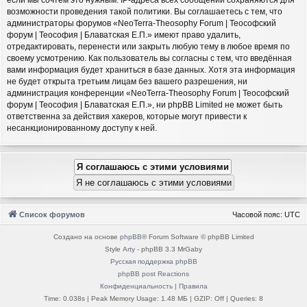
возможности проведения такой политики. Вы соглашаетесь с тем, что
администраторы форумов «NeoTerra-Theosophy Forum | Теософский
форум | Теософия | Блаватская Е.П.» имеют право удалить,
отредактировать, перенести или закрыть любую тему в любое время по
своему усмотрению. Как пользователь вы согласны с тем, что введённая
вами информация будет храниться в базе данных. Хотя эта информация
не будет открыта третьим лицам без вашего разрешения, ни
администрация конференции «NeoTerra-Theosophy Forum | Теософский
форум | Теософия | Блаватская Е.П.», ни phpBB Limited не может быть
ответственна за действия хакеров, которые могут привести к
несанкционированному доступу к ней.
Список форумов
Часовой пояс:
UTC
Создано на основе
phpBB
® Forum Software © phpBB Limited
Style
Arty
- phpBB 3.3 MrGaby
Русская поддержка phpBB
phpBB post Reactions
Конфиденциальность
|
Правила
Time: 0.038s
| Peak Memory Usage: 1.48 МБ | GZIP: Off |
Queries: 8