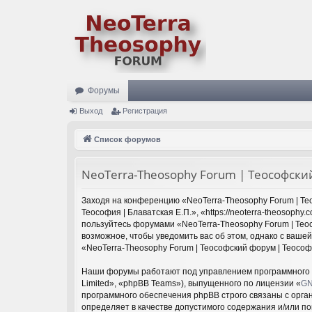
Форумы
Выход
Регистрация
Список форумов
NeoTerra-Theosophy Forum | Теософский
Заходя на конференцию «NeoTerra-Theosophy Forum | Тео
Теософия | Блаватская Е.П.», «https://neoterra-theosoph
пользуйтесь форумами «NeoTerra-Theosophy Forum | Теос
возможное, чтобы уведомить вас об этом, однако с ваше
«NeoTerra-Theosophy Forum | Теософский форум | Теософ
Наши форумы работают под управлением программного 
Limited», «phpBB Teams»), выпущенного по лицензии «
GN
программного обеспечения phpBB строго связаны с орга
определяет в качестве допустимого содержания и/или п