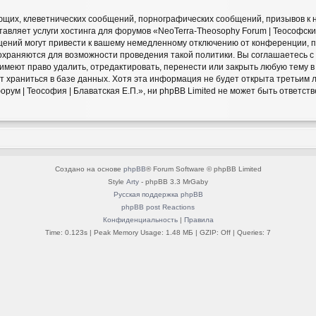
щих, клеветнических сообщений, порнографических сообщений, призывов к 
авляет услуги хостинга для форумов «NeoTerra-Theosophy Forum | Теософский
ний могут привести к вашему немедленному отключению от конференции, пр
сохраняются для возможности проведения такой политики. Вы соглашаетесь 
» имеют право удалить, отредактировать, перенести или закрыть любую тему 
ет храниться в базе данных. Хотя эта информация не будет открыта третьим
ум | Теософия | Блаватская Е.П.», ни phpBB Limited не может быть ответстве
Создано на основе
phpBB
® Forum Software © phpBB Limited
Style
Arty
- phpBB 3.3 MrGaby
Русская поддержка phpBB
phpBB post Reactions
Конфиденциальность
|
Правила
Time: 0.123s
| Peak Memory Usage: 1.48 МБ | GZIP: Off |
Queries: 7