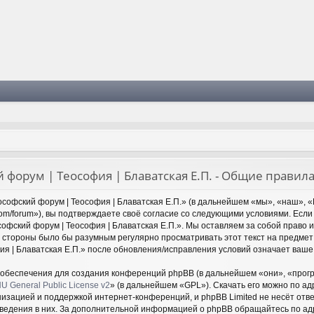
 форум | Теософия | Блаватская Е.П. - Общие правил
софский форум | Теософия | Блаватская Е.П.» (в дальнейшем «мы», «наш», «
y.com/forum»), вы подтверждаете своё согласие со следующими условиями. Если
офский форум | Теософия | Блаватская Е.П.». Мы оставляем за собой право 
й стороны было бы разумным регулярно просматривать этот текст на предмет
ия | Блаватская Е.П.» после обновления/исправления условий означает ваше 
обеспечения для создания конференций phpBB (в дальнейшем «они», «прог
U General Public License v2
» (в дальнейшем «GPL»). Скачать его можно по а
низацией и поддержкой интернет-конференций, и phpBB Limited не несёт отв
оведения в них. За дополнительной информацией о phpBB обращайтесь по а