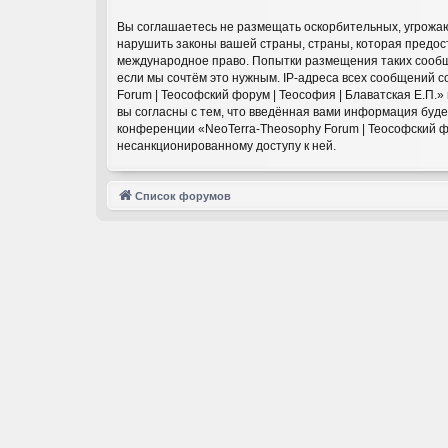
Вы соглашаетесь не размещать оскорбительных, угрожаю
нарушить законы вашей страны, страны, которая предост
международное право. Попытки размещения таких сообще
если мы сочтём это нужным. IP-адреса всех сообщений 
Forum | Теософский форум | Теософия | Блаватская Е.П.
вы согласны с тем, что введённая вами информация буд
конференции «NeoTerra-Theosophy Forum | Теософский фор
несанкционированному доступу к ней.
Список форумов