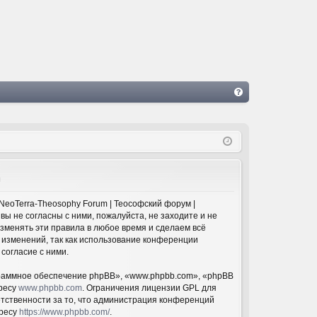
FA
Q
а
NeoTerra-Theosophy Forum | Теософский форум |
 вы не согласны с ними, пожалуйста, не заходите и не
изменять эти правила в любое время и сделаем всё
 изменений, так как использование конференции
согласие с ними.
раммное обеспечение phpBB», «www.phpbb.com», «phpBB
дресу
www.phpbb.com
. Ограничения лицензии GPL для
етственности за то, что администрация конференций
дресу
https://www.phpbb.com/
.