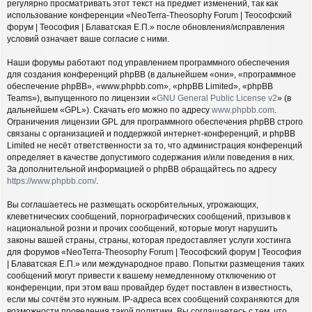
регулярно просматривать этот текст на предмет изменений, так как
использование конференции «NeoTerra-Theosophy Forum | Теософский
форум | Теософия | Блаватская Е.П.» после обновления/исправления
условий означает ваше согласие с ними.
Наши форумы работают под управлением программного обеспечения
для создания конференций phpBB (в дальнейшем «они», «программное
обеспечение phpBB», «www.phpbb.com», «phpBB Limited», «phpBB
Teams»), выпущенного по лицензии «
GNU General Public License v2
» (в
дальнейшем «GPL»). Скачать его можно по адресу
www.phpbb.com
.
Ограничения лицензии GPL для программного обеспечения phpBB строго
связаны с организацией и поддержкой интернет-конференций, и phpBB
Limited не несёт ответственности за то, что администрация конференций
определяет в качестве допустимого содержания и/или поведения в них.
За дополнительной информацией о phpBB обращайтесь по адресу
https://www.phpbb.com/
.
Вы соглашаетесь не размещать оскорбительных, угрожающих,
клеветнических сообщений, порнографических сообщений, призывов к
национальной розни и прочих сообщений, которые могут нарушить
законы вашей страны, страны, которая предоставляет услуги хостинга
для форумов «NeoTerra-Theosophy Forum | Теософский форум | Теософия
| Блаватская Е.П.» или международное право. Попытки размещения таких
сообщений могут привести к вашему немедленному отключению от
конференции, при этом ваш провайдер будет поставлен в известность,
если мы сочтём это нужным. IP-адреса всех сообщений сохраняются для
возможности проведения такой политики. Вы соглашаетесь с тем, что