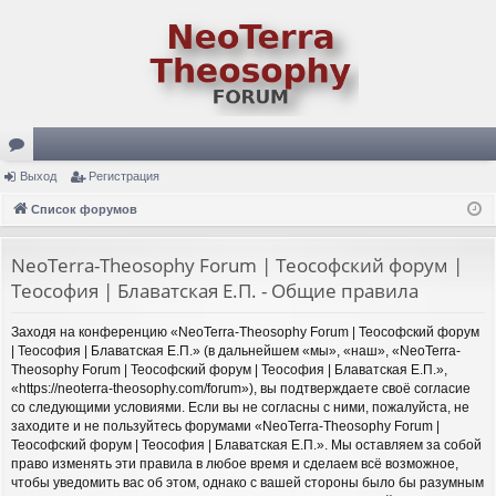
ор
Выход
Регистрация
ум
Список форумов
ы
NeoTerra-Theosophy Forum | Теософский форум |
Теософия | Блаватская Е.П. - Общие правила
Заходя на конференцию «NeoTerra-Theosophy Forum | Теософский форум
| Теософия | Блаватская Е.П.» (в дальнейшем «мы», «наш», «NeoTerra-
Theosophy Forum | Теософский форум | Теософия | Блаватская Е.П.»,
«https://neoterra-theosophy.com/forum»), вы подтверждаете своё согласие
со следующими условиями. Если вы не согласны с ними, пожалуйста, не
заходите и не пользуйтесь форумами «NeoTerra-Theosophy Forum |
Теософский форум | Теософия | Блаватская Е.П.». Мы оставляем за собой
право изменять эти правила в любое время и сделаем всё возможное,
чтобы уведомить вас об этом, однако с вашей стороны было бы разумным