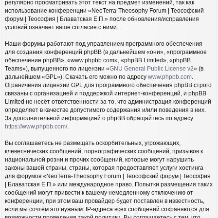
регулярно просматривать этот текст на предмет изменений, так как
использование конференции «NeoTerra-Theosophy Forum | Теософский
форум | Теософия | Блаватская Е.П.» после обновления/исправления
условий означает ваше согласие с ними.
Наши форумы работают под управлением программного обеспечения
для создания конференций phpBB (в дальнейшем «они», «программное
обеспечение phpBB», «www.phpbb.com», «phpBB Limited», «phpBB
Teams»), выпущенного по лицензии «
GNU General Public License v2
» (в
дальнейшем «GPL»). Скачать его можно по адресу
www.phpbb.com
.
Ограничения лицензии GPL для программного обеспечения phpBB строго
связаны с организацией и поддержкой интернет-конференций, и phpBB
Limited не несёт ответственности за то, что администрация конференций
определяет в качестве допустимого содержания и/или поведения в них.
За дополнительной информацией о phpBB обращайтесь по адресу
https://www.phpbb.com/
.
Вы соглашаетесь не размещать оскорбительных, угрожающих,
клеветнических сообщений, порнографических сообщений, призывов к
национальной розни и прочих сообщений, которые могут нарушить
законы вашей страны, страны, которая предоставляет услуги хостинга
для форумов «NeoTerra-Theosophy Forum | Теософский форум | Теософия
| Блаватская Е.П.» или международное право. Попытки размещения таких
сообщений могут привести к вашему немедленному отключению от
конференции, при этом ваш провайдер будет поставлен в известность,
если мы сочтём это нужным. IP-адреса всех сообщений сохраняются для
возможности проведения такой политики. Вы соглашаетесь с тем, что