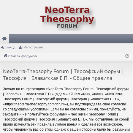
ор
Выход
Регистрация
ум
Список форумов
ы
NeoTerra-Theosophy Forum | Теософский форум |
Теософия | Блаватская Е.П. - Общие правила
Заходя на конференцию «NeoTerra-Theosophy Forum | Теософский форум
| Теософия | Блаватская Е.П.» (в дальнейшем «мы», «наш», «NeoTerra-
Theosophy Forum | Теософский форум | Теософия | Блаватская Е.П.»,
«https://neoterra-theosophy.com/forum»), вы подтверждаете своё согласие
со следующими условиями. Если вы не согласны с ними, пожалуйста, не
заходите и не пользуйтесь форумами «NeoTerra-Theosophy Forum |
Теософский форум | Теософия | Блаватская Е.П.». Мы оставляем за собой
право изменять эти правила в любое время и сделаем всё возможное,
чтобы уведомить вас об этом, однако с вашей стороны было бы разумным