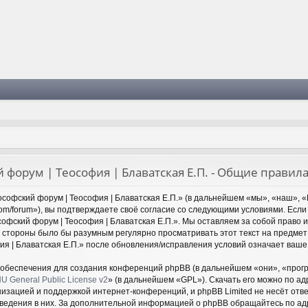
 форум | Теософия | Блаватская Е.П. - Общие правил
софский форум | Теософия | Блаватская Е.П.» (в дальнейшем «мы», «наш», «
y.com/forum»), вы подтверждаете своё согласие со следующими условиями. Если
офский форум | Теософия | Блаватская Е.П.». Мы оставляем за собой право 
й стороны было бы разумным регулярно просматривать этот текст на предмет
ия | Блаватская Е.П.» после обновления/исправления условий означает ваше 
обеспечения для создания конференций phpBB (в дальнейшем «они», «прог
U General Public License v2
» (в дальнейшем «GPL»). Скачать его можно по а
низацией и поддержкой интернет-конференций, и phpBB Limited не несёт отв
оведения в них. За дополнительной информацией о phpBB обращайтесь по а