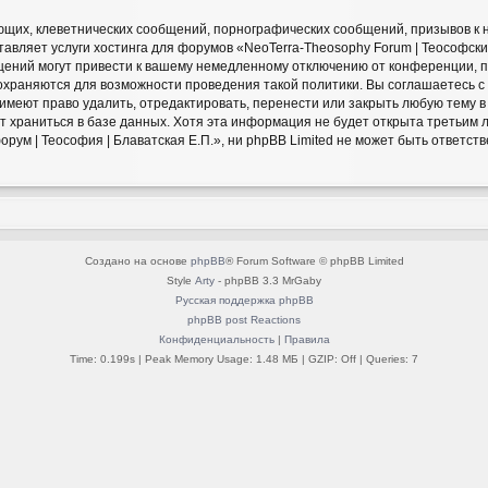
щих, клеветнических сообщений, порнографических сообщений, призывов к 
авляет услуги хостинга для форумов «NeoTerra-Theosophy Forum | Теософский
ний могут привести к вашему немедленному отключению от конференции, пр
сохраняются для возможности проведения такой политики. Вы соглашаетесь 
» имеют право удалить, отредактировать, перенести или закрыть любую тему 
ет храниться в базе данных. Хотя эта информация не будет открыта третьим
ум | Теософия | Блаватская Е.П.», ни phpBB Limited не может быть ответстве
Создано на основе
phpBB
® Forum Software © phpBB Limited
Style
Arty
- phpBB 3.3 MrGaby
Русская поддержка phpBB
phpBB post Reactions
Конфиденциальность
|
Правила
Time: 0.199s
| Peak Memory Usage: 1.48 МБ | GZIP: Off |
Queries: 7