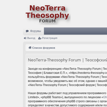
Форумы
Выход
Регистрация
Список форумов
NeoTerra-Theosophy Forum | Теософский
Заходя на конференцию «NeoTerra-Theosophy Forum | Тео
Теософия | Блаватская Е.П.», «https://neoterra-theosoph
пользуйтесь форумами «NeoTerra-Theosophy Forum | Теос
возможное, чтобы уведомить вас об этом, однако с ваше
«NeoTerra-Theosophy Forum | Теософский форум | Теософ
Наши форумы работают под управлением программного 
Limited», «phpBB Teams»), выпущенного по лицензии «
GN
программного обеспечения phpBB строго связаны с орга
определяет в качестве допустимого содержания и/или п