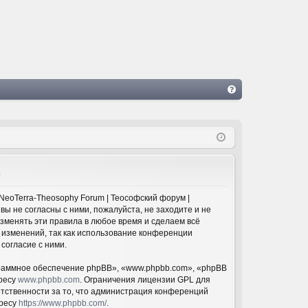
FA
Q
а
NeoTerra-Theosophy Forum | Теософский форум |
 вы не согласны с ними, пожалуйста, не заходите и не
изменять эти правила в любое время и сделаем всё
 изменений, так как использование конференции
согласие с ними.
раммное обеспечение phpBB», «www.phpbb.com», «phpBB
дресу
www.phpbb.com
. Ограничения лицензии GPL для
етственности за то, что администрация конференций
дресу
https://www.phpbb.com/
.