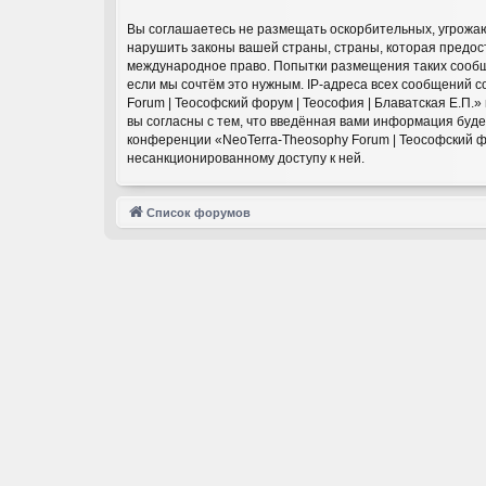
Вы соглашаетесь не размещать оскорбительных, угрожаю
нарушить законы вашей страны, страны, которая предост
международное право. Попытки размещения таких сообще
если мы сочтём это нужным. IP-адреса всех сообщений 
Forum | Теософский форум | Теософия | Блаватская Е.П.
вы согласны с тем, что введённая вами информация буд
конференции «NeoTerra-Theosophy Forum | Теософский фор
несанкционированному доступу к ней.
Список форумов