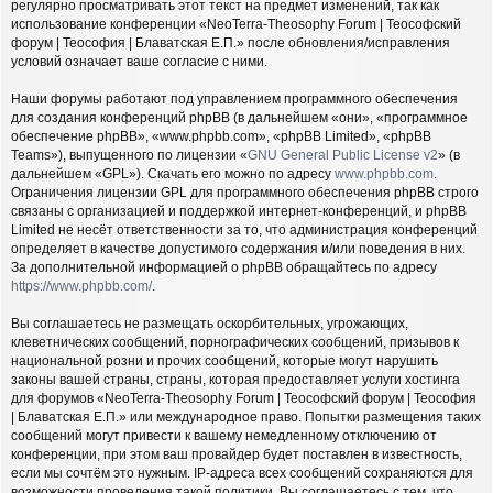
регулярно просматривать этот текст на предмет изменений, так как
использование конференции «NeoTerra-Theosophy Forum | Теософский
форум | Теософия | Блаватская Е.П.» после обновления/исправления
условий означает ваше согласие с ними.
Наши форумы работают под управлением программного обеспечения
для создания конференций phpBB (в дальнейшем «они», «программное
обеспечение phpBB», «www.phpbb.com», «phpBB Limited», «phpBB
Teams»), выпущенного по лицензии «
GNU General Public License v2
» (в
дальнейшем «GPL»). Скачать его можно по адресу
www.phpbb.com
.
Ограничения лицензии GPL для программного обеспечения phpBB строго
связаны с организацией и поддержкой интернет-конференций, и phpBB
Limited не несёт ответственности за то, что администрация конференций
определяет в качестве допустимого содержания и/или поведения в них.
За дополнительной информацией о phpBB обращайтесь по адресу
https://www.phpbb.com/
.
Вы соглашаетесь не размещать оскорбительных, угрожающих,
клеветнических сообщений, порнографических сообщений, призывов к
национальной розни и прочих сообщений, которые могут нарушить
законы вашей страны, страны, которая предоставляет услуги хостинга
для форумов «NeoTerra-Theosophy Forum | Теософский форум | Теософия
| Блаватская Е.П.» или международное право. Попытки размещения таких
сообщений могут привести к вашему немедленному отключению от
конференции, при этом ваш провайдер будет поставлен в известность,
если мы сочтём это нужным. IP-адреса всех сообщений сохраняются для
возможности проведения такой политики. Вы соглашаетесь с тем, что