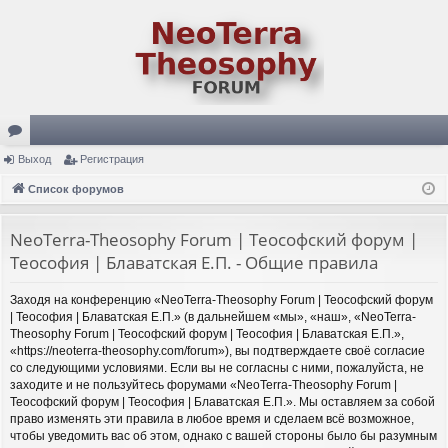
ор
Выход
Регистрация
ум
Список форумов
ы
NeoTerra-Theosophy Forum | Теософский форум |
Теософия | Блаватская Е.П. - Общие правила
Заходя на конференцию «NeoTerra-Theosophy Forum | Теософский форум
| Теософия | Блаватская Е.П.» (в дальнейшем «мы», «наш», «NeoTerra-
Theosophy Forum | Теософский форум | Теософия | Блаватская Е.П.»,
«https://neoterra-theosophy.com/forum»), вы подтверждаете своё согласие
со следующими условиями. Если вы не согласны с ними, пожалуйста, не
заходите и не пользуйтесь форумами «NeoTerra-Theosophy Forum |
Теософский форум | Теософия | Блаватская Е.П.». Мы оставляем за собой
право изменять эти правила в любое время и сделаем всё возможное,
чтобы уведомить вас об этом, однако с вашей стороны было бы разумным