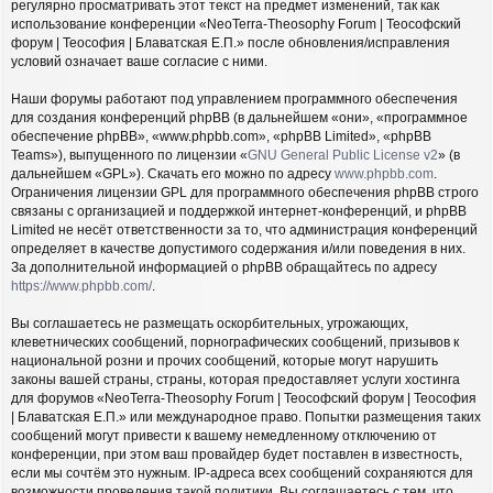
регулярно просматривать этот текст на предмет изменений, так как
использование конференции «NeoTerra-Theosophy Forum | Теософский
форум | Теософия | Блаватская Е.П.» после обновления/исправления
условий означает ваше согласие с ними.
Наши форумы работают под управлением программного обеспечения
для создания конференций phpBB (в дальнейшем «они», «программное
обеспечение phpBB», «www.phpbb.com», «phpBB Limited», «phpBB
Teams»), выпущенного по лицензии «
GNU General Public License v2
» (в
дальнейшем «GPL»). Скачать его можно по адресу
www.phpbb.com
.
Ограничения лицензии GPL для программного обеспечения phpBB строго
связаны с организацией и поддержкой интернет-конференций, и phpBB
Limited не несёт ответственности за то, что администрация конференций
определяет в качестве допустимого содержания и/или поведения в них.
За дополнительной информацией о phpBB обращайтесь по адресу
https://www.phpbb.com/
.
Вы соглашаетесь не размещать оскорбительных, угрожающих,
клеветнических сообщений, порнографических сообщений, призывов к
национальной розни и прочих сообщений, которые могут нарушить
законы вашей страны, страны, которая предоставляет услуги хостинга
для форумов «NeoTerra-Theosophy Forum | Теософский форум | Теософия
| Блаватская Е.П.» или международное право. Попытки размещения таких
сообщений могут привести к вашему немедленному отключению от
конференции, при этом ваш провайдер будет поставлен в известность,
если мы сочтём это нужным. IP-адреса всех сообщений сохраняются для
возможности проведения такой политики. Вы соглашаетесь с тем, что