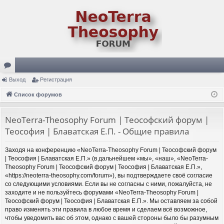
ор
Выход
Регистрация
ум
Список форумов
ы
NeoTerra-Theosophy Forum | Теософский форум |
Теософия | Блаватская Е.П. - Общие правила
Заходя на конференцию «NeoTerra-Theosophy Forum | Теософский форум
| Теософия | Блаватская Е.П.» (в дальнейшем «мы», «наш», «NeoTerra-
Theosophy Forum | Теософский форум | Теософия | Блаватская Е.П.»,
«https://neoterra-theosophy.com/forum»), вы подтверждаете своё согласие
со следующими условиями. Если вы не согласны с ними, пожалуйста, не
заходите и не пользуйтесь форумами «NeoTerra-Theosophy Forum |
Теософский форум | Теософия | Блаватская Е.П.». Мы оставляем за собой
право изменять эти правила в любое время и сделаем всё возможное,
чтобы уведомить вас об этом, однако с вашей стороны было бы разумным