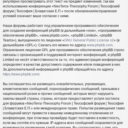
регулярно просматривать этот текст на предмет изменений, так как
использование конференции «NeoTerra-Theosophy Forum | Теософский
форум | Теософия | Блаватская Е.П.» после обновления/исправления
условий означает ваше согласие с ними.
Наши форумы работают под управлением программного обеспечения
для создания конференций phpBB (в дальнейшем «они», «программное
обеспечение phpBB», «www.phpbb.com», «phpBB Limited», «phpBB
Teams»), выпущенного по лицензии «
GNU General Public License v2
» (в
дальнейшем «GPL»). Скачать его можно по адресу
www.phpbb.com
.
Ограничения лицензии GPL для программного обеспечения phpBB строго
связаны с организацией и поддержкой интернет-конференций, и phpBB
Limited не несёт ответственности за то, что администрация конференций
определяет в качестве допустимого содержания и/или поведения в них.
За дополнительной информацией о phpBB обращайтесь по адресу
https://www.phpbb.com/
.
Вы соглашаетесь не размещать оскорбительных, угрожающих,
клеветнических сообщений, порнографических сообщений, призывов к
национальной розни и прочих сообщений, которые могут нарушить
законы вашей страны, страны, которая предоставляет услуги хостинга
для форумов «NeoTerra-Theosophy Forum | Теософский форум | Теософия
| Блаватская Е.П.» или международное право. Попытки размещения таких
сообщений могут привести к вашему немедленному отключению от
конференции, при этом ваш провайдер будет поставлен в известность,
если мы сочтём это нужным. IP-адреса всех сообщений сохраняются для
возможности проведения такой политики. Вы соглашаетесь с тем, что