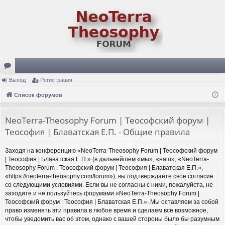
ор
Выход
Регистрация
ум
Список форумов
ы
NeoTerra-Theosophy Forum | Теософский форум |
Теософия | Блаватская Е.П. - Общие правила
Заходя на конференцию «NeoTerra-Theosophy Forum | Теософский форум
| Теософия | Блаватская Е.П.» (в дальнейшем «мы», «наш», «NeoTerra-
Theosophy Forum | Теософский форум | Теософия | Блаватская Е.П.»,
«https://neoterra-theosophy.com/forum»), вы подтверждаете своё согласие
со следующими условиями. Если вы не согласны с ними, пожалуйста, не
заходите и не пользуйтесь форумами «NeoTerra-Theosophy Forum |
Теософский форум | Теософия | Блаватская Е.П.». Мы оставляем за собой
право изменять эти правила в любое время и сделаем всё возможное,
чтобы уведомить вас об этом, однако с вашей стороны было бы разумным