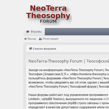
Форумы
Выход
Регистрация
Список форумов
NeoTerra-Theosophy Forum | Теософский
Заходя на конференцию «NeoTerra-Theosophy Forum | Тео
Теософия | Блаватская Е.П.», «https://neoterra-theosoph
пользуйтесь форумами «NeoTerra-Theosophy Forum | Теос
возможное, чтобы уведомить вас об этом, однако с ваше
«NeoTerra-Theosophy Forum | Теософский форум | Теософ
Наши форумы работают под управлением программного 
Limited», «phpBB Teams»), выпущенного по лицензии «
GN
программного обеспечения phpBB строго связаны с орга
определяет в качестве допустимого содержания и/или п