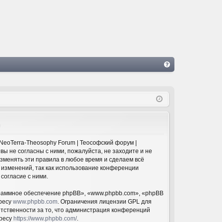
FA
Q
а
NeoTerra-Theosophy Forum | Теософский форум |
 вы не согласны с ними, пожалуйста, не заходите и не
изменять эти правила в любое время и сделаем всё
 изменений, так как использование конференции
согласие с ними.
раммное обеспечение phpBB», «www.phpbb.com», «phpBB
дресу
www.phpbb.com
. Ограничения лицензии GPL для
етственности за то, что администрация конференций
дресу
https://www.phpbb.com/
.