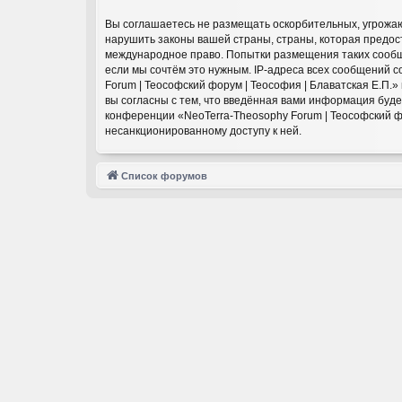
Вы соглашаетесь не размещать оскорбительных, угрожаю
нарушить законы вашей страны, страны, которая предост
международное право. Попытки размещения таких сообще
если мы сочтём это нужным. IP-адреса всех сообщений 
Forum | Теософский форум | Теософия | Блаватская Е.П.
вы согласны с тем, что введённая вами информация буд
конференции «NeoTerra-Theosophy Forum | Теософский фор
несанкционированному доступу к ней.
Список форумов