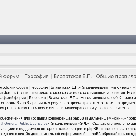
 форум | Теософия | Блаватская Е.П. - Общие правил
софский форум | Теософия | Блаватская Е.П.» (в дальнейшем «мы», «наш», «
y.com/forum»), вы подтверждаете своё согласие со следующими условиями. Если
офский форум | Теософия | Блаватская Е.П.». Мы оставляем за собой право 
й стороны было бы разумным регулярно просматривать этот текст на предмет
ия | Блаватская Е.П.» после обновления/исправления условий означает ваше 
обеспечения для создания конференций phpBB (в дальнейшем «они», «прог
U General Public License v2
» (в дальнейшем «GPL»). Скачать его можно по а
низацией и поддержкой интернет-конференций, и phpBB Limited не несёт отв
оведения в них. За дополнительной информацией о phpBB обращайтесь по а