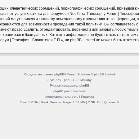
щих, клеветнических сообщений, порнографических сообщений, призывов к 
авляет услуги хостинга для форумов «NeoTerra-Theosophy Forum | Теософский
ний могут привести к вашему немедленному отключению от конференции, пр
сохраняются для возможности проведения такой политики. Вы соглашаетесь 
» имеют право удалить, отредактировать, перенести или закрыть любую тему 
ет храниться в базе данных. Хотя эта информация не будет открыта третьим
ум | Теософия | Блаватская Е.П.», ни phpBB Limited не может быть ответстве
Создано на основе
phpBB
® Forum Software © phpBB Limited
Style
Arty
- phpBB 3.3 MrGaby
Русская поддержка phpBB
phpBB post Reactions
Конфиденциальность
|
Правила
Time: 0.019s
| Peak Memory Usage: 1.47 МБ | GZIP: Off |
Queries: 6