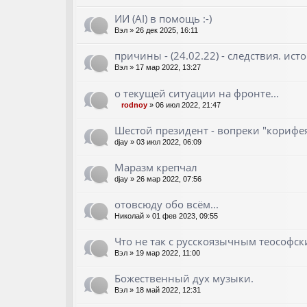
ИИ (AI) в помощь :-)
Вэл
»
26 дек 2025, 16:11
причины - (24.02.22) - следствия. ист
Вэл
»
17 мар 2022, 13:27
о текущей ситуации на фронте...
rodnoy
»
06 июл 2022, 21:47
Шестой президент - вопреки "корифе
djay
»
03 июл 2022, 06:09
Маразм крепчал
djay
»
26 мар 2022, 07:56
отовсюду обо всём...
Николай
»
01 фев 2023, 09:55
Что не так с русскоязычным теософск
Вэл
»
19 мар 2022, 11:00
Божественный дух музыки.
Вэл
»
18 май 2022, 12:31