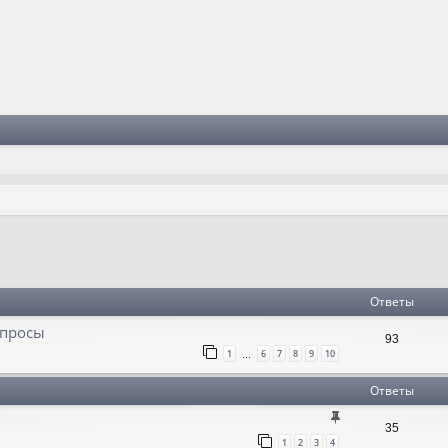
Ответы
опросы
93
1
6
7
8
9
10
…
Ответы
35
1
2
3
4