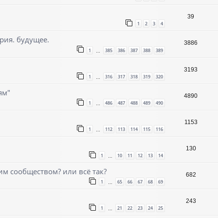
39
1
2
3
4
ория. будущее.
3886
1
385
386
387
388
389
…
3193
1
316
317
318
319
320
…
ям"
4890
1
486
487
488
489
490
…
1153
1
112
113
114
115
116
…
130
1
10
11
12
13
14
…
им сообществом? или всё так?
682
1
65
66
67
68
69
…
243
1
21
22
23
24
25
…