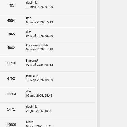
dusik_ie
795
13 июн 2026, 04:09
Вэл
4554
05 июн 2026, 15:19
djay
1965
08 май 2026, 06:40
Oleksandr Ptlidi
4862
07 май 2026, 17:18
Николай
21728
07 май 2026, 08:32
Николай
4752
15 мар 2026, 09:09
djay
13304
01 янв 2026, 15:43
dusik_ie
5471
25 дек 2025, 19:26
Макс
16909
09 сен 2025, 09:25