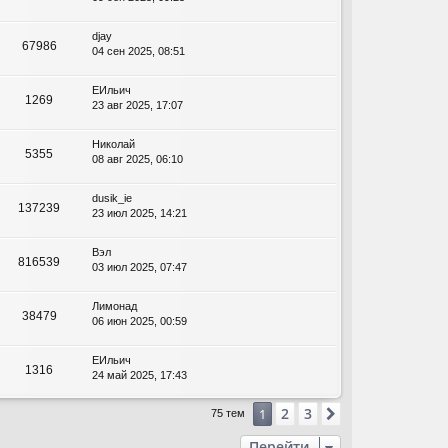
djay
67986
04 сен 2025, 08:51
ЕИльич
1269
23 авг 2025, 17:07
Николай
5355
08 авг 2025, 06:10
dusik_ie
137239
23 июл 2025, 14:21
Вэл
816539
03 июл 2025, 07:47
Лимонад
38479
06 июн 2025, 00:59
ЕИльич
1316
24 май 2025, 17:43
2
3
1
След.
75 тем
Перейти