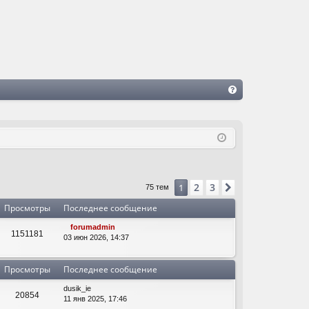
FA
Q
2
3
1
След.
75 тем
Просмотры
Последнее сообщение
forumadmin
1151181
03 июн 2026, 14:37
Просмотры
Последнее сообщение
dusik_ie
20854
11 янв 2025, 17:46