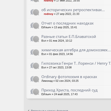
rodnoy
»
17 июн 2022, 16:55
об исторических ретроспективах...
rodnoy
»
27 апр 2022, 21:33
Отчет о последних находках
ЕИльич
»
13 апр 2025, 15:41
Разные статьи Е.П.Блаватской
Вэл
»
01 янв 2024, 10:12
химическая алгебра для домохозяек...
Вэл
»
01 фев 2023, 14:56
Гилозоика Генри Т. Лоренси / Henry T.
Вэл
»
27 окт 2023, 13:08
Ordinary фотопоэзия в красках
Лимонад
»
02 сен 2024, 03:25
Приход Христа, последний суд
ЕИльич
»
24 май 2025, 17:43
Вернуться к списку форумов