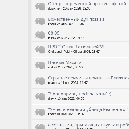
Обзор современной про-теософской 
dusik_ie
»
20 май 2026, 12:35
Божественный дух поэзии.
Вэл
»
24 апр 2022, 10:35
08.05
Вэл
»
08 май 2022, 06:44
ПРОСТО так!!! с пользой???
Oleksandr Ptlidi
»
08 авг 2025, 23:47
Письма Махатм
volt
»
02 авг 2023, 09:56
Скрытые причины войны на Ближнем
pifagor
»
11 ноя 2023, 14:47
"Чорнобривці посіяла мати" :)
djay
»
13 апр 2022, 06:05
"Ум есть великий убийца Реального." -
Вэл
»
04 ноя 2025, 11:14
о сознании, прыгающих пауках и робо