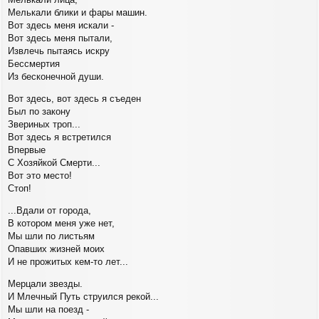
Мелькали блики и фары машин.
Вот здесь меня искали -
Вот здесь меня пытали,
Извлечь пытаясь искру
Бессмертия
Из бесконечной души.
Вот здесь, вот здесь я съеден
Был по закону
Звериных троп...
Вот здесь я встретился
Впервые
С Хозяйкой Смерти...
Вот это место!
Стоп!
...Вдали от города,
В котором меня уже нет,
Мы шли по листьям
Опавших жизней моих
И не прожитых кем-то лет...
Мерцали звезды.
И Млечный Путь струился рекой...
Мы шли на поезд -