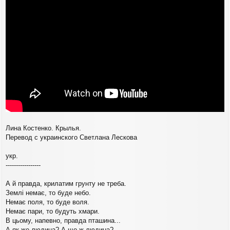
б
н
щ
а
е
ч
н
а
и
л
е
у
Лина Костенко. Крылья.
Перевод с украинского Светлана Лескова
укр.
-----------------
А й правда, крилатим грунту не треба.
Землі немає, то буде небо.
Немає поля, то буде воля.
Немає пари, то будуть хмари.
В цьому, напевно, правда пташина...
А як же людина? А що ж людина?