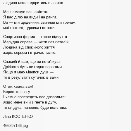
людина може вдаритись в апатію.
Мені смакує ваш ажіотаж.
Я вас ділю на види і на ранги.
Ви — мій щоденний, звичний мій тренаж,
мої гантелі, турники і штанги.
Спортивна форма — гарне відчуття.
Марудна справа — жити без баталій.
Людина від спокійного життя
жиріє серцем і втрачає талію.
Спасибі й вам, що ви не м'якуші.
Дрібнота буть не годна ворогами.
Якщо я маю біцепси душі —
то в результаті сутичок із вами.
Отож хвала вам!
Бережіть снагу.
І чемно попередить вас дозвольте:
якщо мене ви й зігнете в дугу,
то ця дуга, напевно, буде вольтова.
Ліна КОСТЕНКО
466397186.jpg