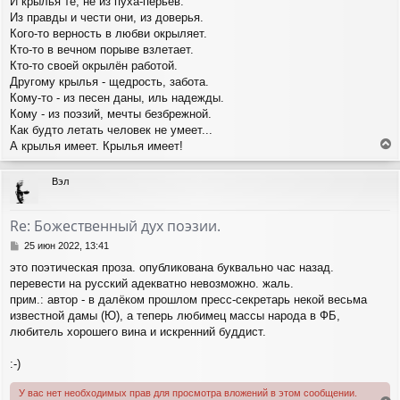
И крылья те, не из пуха-перьев.
Из правды и чести они, из доверья.
Кого-то верность в любви окрыляет.
Кто-то в вечном порыве взлетает.
Кто-то своей окрылён работой.
Другому крылья - щедрость, забота.
Кому-то - из песен даны, иль надежды.
Кому - из поэзий, мечты безбрежной.
Как будто летать человек не умеет...
А крылья имеет. Крылья имеет!
е
р
Вэл
н
у
т
Re: Божественный дух поэзии.
ь
с
С
25 июн 2022, 13:41
я
о
это поэтическая проза. опубликована буквально час назад.
о
к
перевести на русский адекватно невозможно. жаль.
б
н
щ
прим.: автор - в далёком прошлом пресс-секретарь некой весьма
а
е
ч
известной дамы (Ю), а теперь любимец массы народа в ФБ,
н
а
любитель хорошего вина и искренний буддист.
и
л
е
у
:-)
У вас нет необходимых прав для просмотра вложений в этом сообщении.