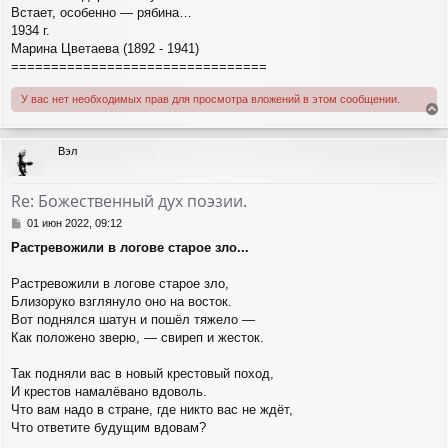
Встает, особенно — рябина…
1934 г.
Марина Цветаева (1892 - 1941)
================================
У вас нет необходимых прав для просмотра вложений в этом сообщении.
е
р
Вэл
н
у
т
Re: Божественный дух поэзии.
ь
с
С
01 июн 2022, 09:12
я
о
Растревожили в логове старое зло...
о
к
б
н
щ
Растревожили в логове старое зло,
а
е
ч
Близоруко взглянуло оно на восток.
н
а
Вот поднялся шатун и пошёл тяжело —
и
л
Как положено зверю, — свиреп и жесток.
е
у
Так подняли вас в новый крестовый поход,
И крестов намалёвано вдоволь.
Что вам надо в стране, где никто вас не ждёт,
Что ответите будущим вдовам?