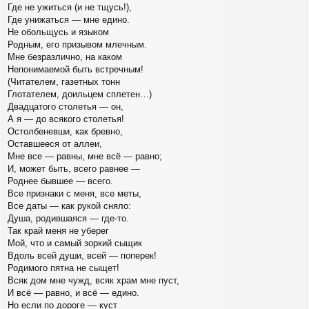
Где не ужиться (и не тщусь!),
Где унижаться — мне едино.
Не обольщусь и языком
Родным, его призывом млечным.
Мне безразлично, на каком
Непонимаемой быть встречным!
(Читателем, газетных тонн
Глотателем, доильцем сплетен…)
Двадцатого столетья — он,
А я — до всякого столетья!
Остолбеневши, как бревно,
Оставшееся от аллеи,
Мне все — равны, мне всё — равно;
И, может быть, всего равнее —
Роднее бывшее — всего.
Все признаки с меня, все меты,
Все даты — как рукой сняло:
Душа, родившаяся — где-то.
Так край меня не уберег
Мой, что и самый зоркий сыщик
Вдоль всей души, всей — поперек!
Родимого пятна не сыщет!
Всяк дом мне чужд, всяк храм мне пуст,
И всё — равно, и всё — едино.
Но если по дороге — куст