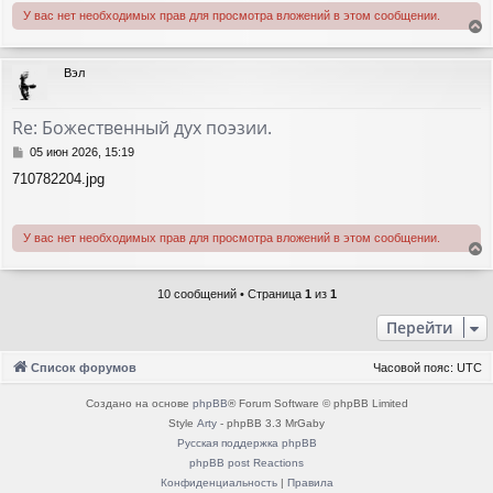
У вас нет необходимых прав для просмотра вложений в этом сообщении.
е
р
Вэл
н
у
т
Re: Божественный дух поэзии.
ь
с
С
05 июн 2026, 15:19
я
о
710782204.jpg
о
к
б
н
щ
а
е
ч
У вас нет необходимых прав для просмотра вложений в этом сообщении.
н
а
е
и
л
е
р
у
10 сообщений • Страница
1
из
1
н
у
Перейти
т
ь
Список форумов
Часовой пояс:
UTC
с
я
Создано на основе
phpBB
® Forum Software © phpBB Limited
к
Style
Arty
- phpBB 3.3 MrGaby
н
а
Русская поддержка phpBB
ч
phpBB post Reactions
а
Конфиденциальность
|
Правила