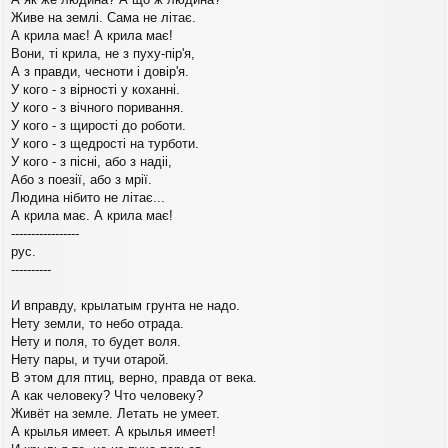
Живе на землі. Сама не літає.
А крила має! А крила має!
Вони, ті крила, не з пуху-пір'я,
А з правди, чесноти і довір'я.
У кого - з вірності у коханні.
У кого - з вічного поривання.
У кого - з щирості до роботи.
У кого - з щедрості на турботи.
У кого - з пісні, або з надіі,
Або з поезії, або з мрії.
Людина нібито не літає...
А крила має. А крила має!
-----------------
рус.
----------
И вправду, крылатым грунта не надо.
Нету земли, то небо отрада.
Нету и поля, то будет воля.
Нету пары, и тучи отарой.
В этом для птиц, верно, правда от века.
А как человеку? Что человеку?
Живёт на земле. Летать не умеет.
А крылья имеет. А крылья имеет!