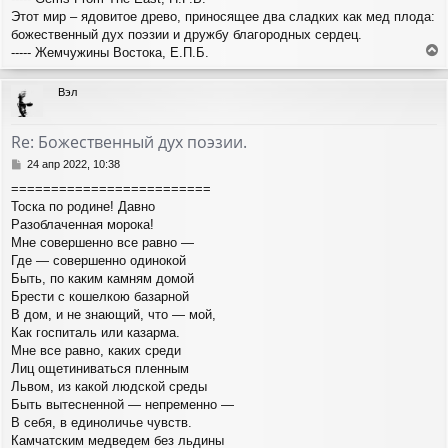
и
Этот мир – ядовитое древо, приносящее два сладких как мед плода:
е
божественный дух поэзии и дружбу благородных сердец.
----- Жемчужины Востока, Е.П.Б.
е
р
Вэл
н
у
т
Re: Божественный дух поэзии.
ь
с
С
24 апр 2022, 10:38
я
о
=========================
о
к
Тоска по родине! Давно
б
н
щ
Разоблаченная морока!
а
е
ч
Мне совершенно все равно —
н
а
Где — совершенно одинокой
и
л
Быть, по каким камням домой
е
у
Брести с кошелкою базарной
В дом, и не знающий, что — мой,
Как госпиталь или казарма.
Мне все равно, каких среди
Лиц ощетиниваться пленным
Львом, из какой людской среды
Быть вытесненной — непременно —
В себя, в единоличье чувств.
Камчатским медведем без льдины