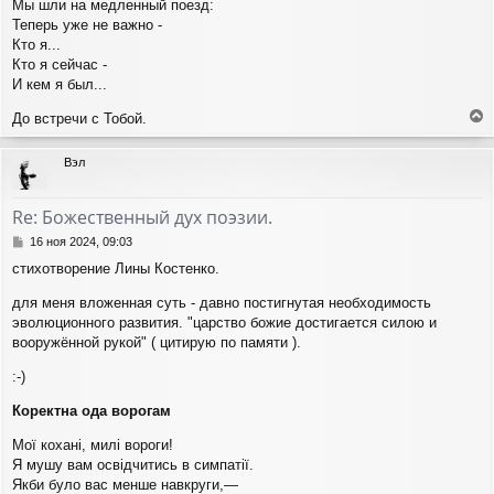
Мы шли на медленный поезд:
Теперь уже не важно -
Кто я...
Кто я сейчас -
И кем я был...
До встречи с Тобой.
е
р
Вэл
н
у
т
Re: Божественный дух поэзии.
ь
с
С
16 ноя 2024, 09:03
я
о
стихотворение Лины Костенко.
о
к
б
н
для меня вложенная суть - давно постигнутая необходимость
щ
а
эволюционного развития. "царство божие достигается силою и
е
ч
н
вооружённой рукой" ( цитирую по памяти ).
а
и
л
е
:-)
у
Коректна ода ворогам
Мої кохані, милі вороги!
Я мушу вам освідчитись в симпатії.
Якби було вас менше навкруги,—