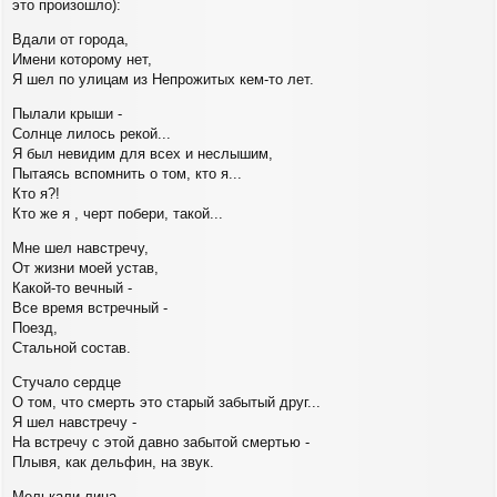
а
это произошло):
и
л
е
у
Вдали от города,
Имени которому нет,
Я шел по улицам из Непрожитых кем-то лет.
Пылали крыши -
Солнце лилось рекой...
Я был невидим для всех и неслышим,
Пытаясь вспомнить о том, кто я...
Кто я?!
Кто же я , черт побери, такой...
Мне шел навстречу,
От жизни моей устав,
Какой-то вечный -
Все время встречный -
Поезд,
Стальной состав.
Стучало сердце
О том, что смерть это старый забытый друг...
Я шел навстречу -
На встречу с этой давно забытой смертью -
Плывя, как дельфин, на звук.
Мелькали лица,