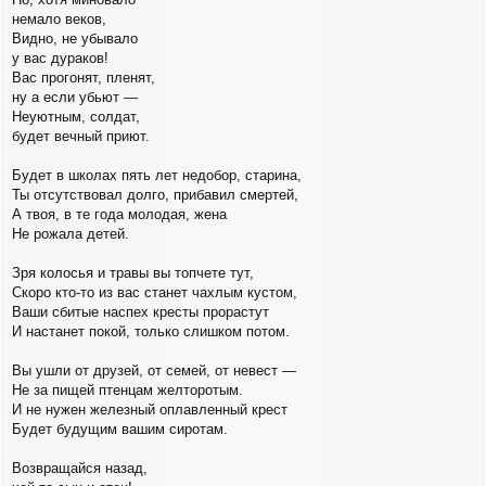
немало веков,
Видно, не убывало
у вас дураков!
Вас прогонят, пленят,
ну а если убьют —
Неуютным, солдат,
будет вечный приют.
Будет в школах пять лет недобор, старина, 
Ты отсутствовал долго, прибавил смертей,
А твоя, в те года молодая, жена
Не рожала детей.
Зря колосья и травы вы топчете тут,
Скоро кто-то из вас станет чахлым кустом,
Ваши сбитые наспех кресты прорастут
И настанет покой, только слишком потом.
Вы ушли от друзей, от семей, от невест —
Не за пищей птенцам желторотым.
И не нужен железный оплавленный крест
Будет будущим вашим сиротам.
Возвращайся назад,