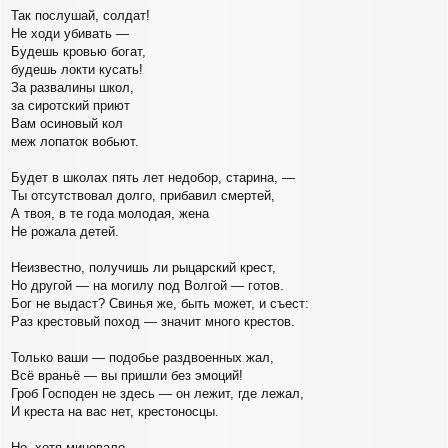
Так послушай, солдат!
Не ходи убивать —
Будешь кровью богат,
будешь локти кусать!
За развалины школ,
за сиротский приют
Вам осиновый кол
меж лопаток вобьют.
Будет в школах пять лет недобор, старина, —
Ты отсутствовал долго, прибавил смертей,
А твоя, в те года молодая, жена
Не рожала детей.
Неизвестно, получишь ли рыцарский крест,
Но другой — на могилу под Волгой — готов.
Бог не выдаст? Свинья же, быть может, и съест:
Раз крестовый поход — значит много крестов.
Только ваши — подобье раздвоенных жал,
Всё враньё — вы пришли без эмоций!
Гроб Господен не здесь — он лежит, где лежал,
И креста на вас нет, крестоносцы.
Но, хотя миновало