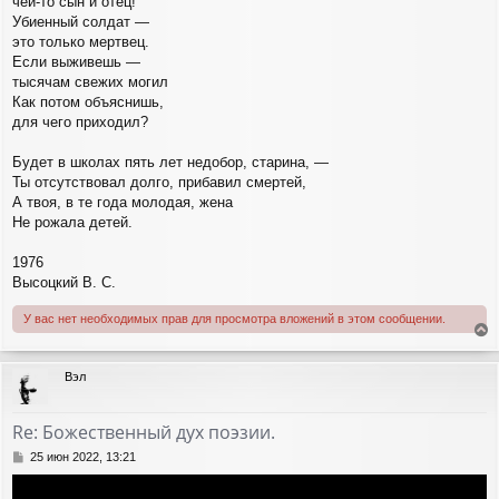
чей-то сын и отец!
Убиенный солдат —
это только мертвец.
Если выживешь —
тысячам свежих могил
Как потом объяснишь,
для чего приходил?
Будет в школах пять лет недобор, старина, —
Ты отсутствовал долго, прибавил смертей,
А твоя, в те года молодая, жена
Не рожала детей.
1976
Высоцкий В. С.
У вас нет необходимых прав для просмотра вложений в этом сообщении.
е
р
Вэл
н
у
т
Re: Божественный дух поэзии.
ь
с
С
25 июн 2022, 13:21
я
о
о
к