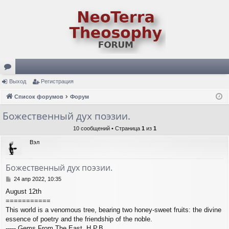
ор
Выход
Регистрация
ум
Список форумов
Форум
ы
Божественный дух поэзии.
10 сообщений • Страница
1
из
1
Вэл
Божественный дух поэзии.
С
24 апр 2022, 10:35
о
August 12th
о
===========
б
щ
This world is a venomous tree, bearing two honey-sweet fruits: the divine
е
essence of poetry and the friendship of the noble.
н
----- Gems From The East, H.P.B.