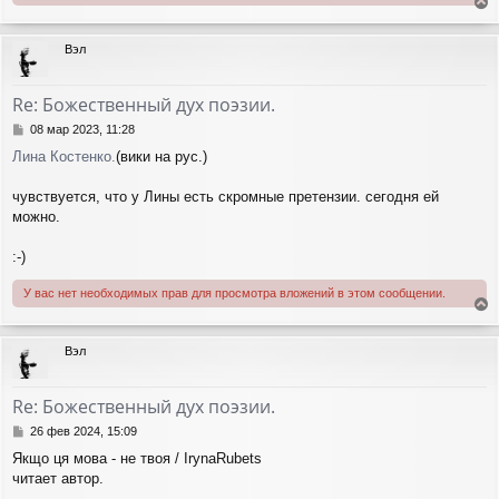
е
р
Вэл
н
у
т
Re: Божественный дух поэзии.
ь
с
С
08 мар 2023, 11:28
я
о
Лина Костенко.
(вики на рус.)
о
к
б
н
щ
чувствуется, что у Лины есть скромные претензии. сегодня ей
а
е
ч
можно.
н
а
и
л
:-)
е
у
У вас нет необходимых прав для просмотра вложений в этом сообщении.
е
р
Вэл
н
у
т
Re: Божественный дух поэзии.
ь
с
С
26 фев 2024, 15:09
я
о
Якщо ця мова - не твоя / IrynaRubets
о
к
читает автор.
б
н
щ