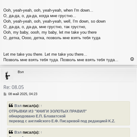
Ooh, yeah-yeah, ooh, yeah-yeah, when I'm down...
О, да-да, о, да-да, когда мне грустно...
Ooh, yeah-yeah, ooh, yeah-yeah, well, I'm down, so down
О, да-да, о, да-да, мне грустно, так грустно,
Ooh, my baby, oooh, my baby, let me take you there
О, детка, Оооо, детка, позволь мне взять тебя туда
Let me take you there. Let me take you there...
Позволь мне взять тебя туда. Позволь мне взять тебя туда...
е
р
Вэл
н
у
т
Re: 08.05
ь
с
С
08 май 2025, 04:23
я
о
о
к
Вэл
писал(а):
↑
б
н
ОТРЫВКИ ИЗ "КНИГИ ЗОЛОТЫХ ПРАВИЛ"
щ
а
обнародовано Е.П. Блаватской
е
ч
перевод с английского Е.Ф. Писаревой под редакцией K.Z.
н
а
и
л
е
у
Вэл
писал(а):
↑