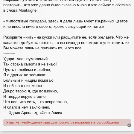
и
повторить, что уже давно было сказано мною и что сейчас я облекаю
е
в слова Montaigne:
«Милостивые государи, здесь я дала лишь букет избранных цветов
и не внесла ничего своего, кроме связующей их нити.»
Разорвите «нить» на куски или расщипите ее, если желаете. Что же
касается до букета фактов, то вы никогда не сможете уничтожить их.
Вы можете лишь не признать их, и это все.
----------
Ударит час неумолимый...
Так страха смерти я не знаю!
Пусть я любима и люблю,-
Я о других не забываю:
Больным и нищим помогаю
И небеса о них молю.
Добро творю я, где возможно,
И твердо верую в одно:
Что все, что есть, - то непреложно,
И благо в нем заключено.
–– Эдвин Арнольд, «Свет Азии»
У вас нет необходимых прав для просмотра вложений в этом сообщении.
е