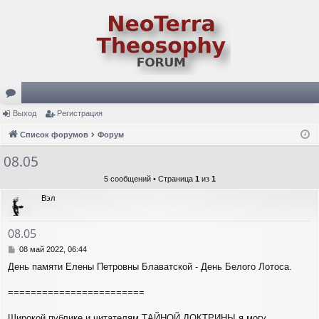
ор
Выход
Регистрация
ум
Список форумов
Форум
ы
08.05
5 сообщений • Страница
1
из
1
Вэл
08.05
С
08 май 2022, 06:44
о
День памяти Елены Петровны Блаватской - День Белого Лотоса.
о
б
щ
========================
е
н
Широкой публике и читателям ТАЙНОЙ ДОКТРИНЫ я могу