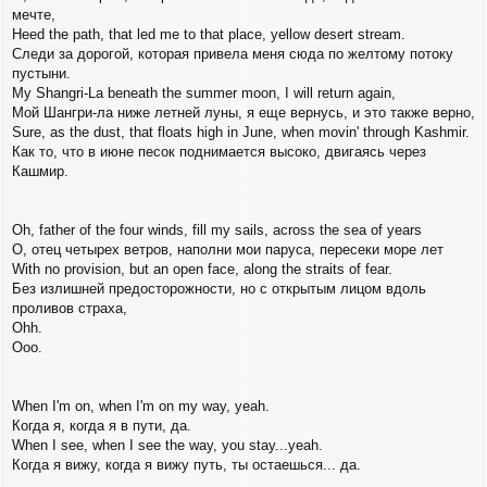
мечте,
Heed the path, that led me to that place, yellow desert stream.
Следи за дорогой, которая привела меня сюда по желтому потоку
пустыни.
My Shangri-La beneath the summer moon, I will return again,
Мой Шангри-ла ниже летней луны, я еще вернусь, и это также верно,
Sure, as the dust, that floats high in June, when movin' through Kashmir.
Как то, что в июне песок поднимается высоко, двигаясь через
Кашмир.
Oh, father of the four winds, fill my sails, across the sea of years
О, отец четырех ветров, наполни мои паруса, пересеки море лет
With no provision, but an open face, along the straits of fear.
Без излишней предосторожности, но с открытым лицом вдоль
проливов страха,
Ohh.
Ооо.
When I'm on, when I'm on my way, yeah.
Когда я, когда я в пути, да.
When I see, when I see the way, you stay...yeah.
Когда я вижу, когда я вижу путь, ты остаешься... да.