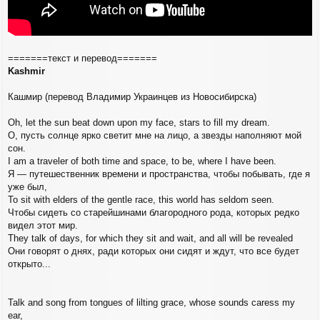
=======текст и перевод=======
Kashmir
Кашмир (перевод Владимир Украинцев из Новосибирска)
Oh, let the sun beat down upon my face, stars to fill my dream.
О, пусть солнце ярко светит мне на лицо, а звезды наполняют мой
сон.
I am a traveler of both time and space, to be, where I have been.
Я — путешественник времени и пространства, чтобы побывать, где я
уже был,
To sit with elders of the gentle race, this world has seldom seen.
Чтобы сидеть со старейшинами благородного рода, которых редко
видел этот мир.
They talk of days, for which they sit and wait, and all will be revealed
Они говорят о днях, ради которых они сидят и ждут, что все будет
открыто...
Talk and song from tongues of lilting grace, whose sounds caress my
ear,