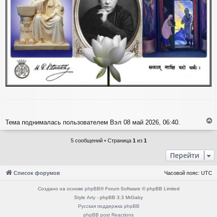
у
Тема поднималась пользователем Вэл 08 май 2026, 06:40.
е
р
5 сообщений • Страница
1
из
1
н
у
Перейти
т
ь
Список форумов
Часовой пояс:
UTC
с
я
Создано на основе
phpBB
® Forum Software © phpBB Limited
к
Style
Arty
- phpBB 3.3 MrGaby
н
а
Русская поддержка phpBB
ч
phpBB post Reactions