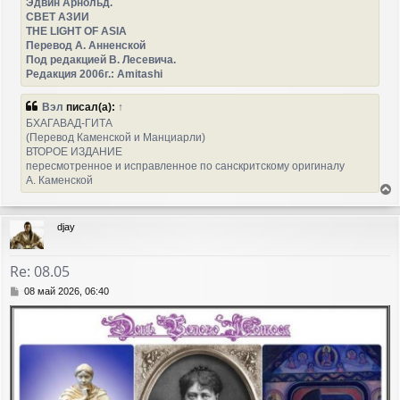
Эдвин Арнольд.
СВЕТ АЗИИ
THE LIGHT OF ASIA
Перевод А. Анненской
Под редакцией В. Лесевича.
Редакция 2006г.: Amitashi
Вэл
писал(а):
↑
БХАГАВАД-ГИТА
(Перевод Каменской и Манциарли)
ВТОРОЕ ИЗДАНИЕ
пересмотренное и исправленное по санскритскому оригиналу
А. Каменской
е
р
djay
н
у
т
Re: 08.05
ь
с
С
08 май 2026, 06:40
я
о
о
к
б
н
щ
а
е
ч
н
а
и
л
е