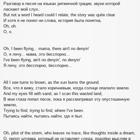
Разговор и песня на языках ритмичной грации, звуки которой
ласкают мой слух,
But not a word I heard could I relate, the story was quite clear
И хотя я не понял ни слова, история была понятна,
Oh, oh.
О, о.
Oh, I been flying... mama, there ain't no denyin'
О, я лечу... мама, это бесспорно...
I've been flying, ain't no denyin', no denyin'
Я лечу, это бесспорно, бесспорно...
All I see turns to brown, as the sun burns the ground.
Все, что я вижу, стало коричневым, когда солнце опалило землю.
And my eyes fill with sand, as I scan this wasted land,
В мои глаза попал песок, пока я рассматривал эту опустошенную
землю,
Trying to find, trying to find, where I've been.
Пытаясь найти, пытаясь найти, где я был.
Oh, pilot of the storm, who leaves no trace, like thoughts inside a dream,
О, пилот шторма, который не оставляет следа, подобно мыслям в