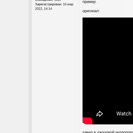
пример.
е
Зарегистрирован:
16 мар
2022, 14:14
оригинал:
кавер в джазовой интерпре