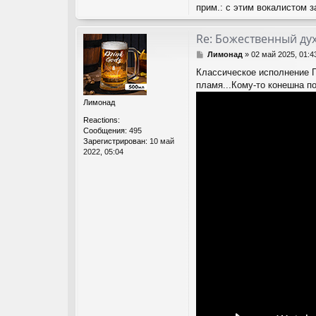
прим.: с этим вокалистом 
Re: Божественный дух
С
Лимонад
»
02 май 2025, 01:4
о
Классическое исполнение П
о
пламя...Кому-то конешна пок
б
щ
Лимонад
е
н
Reactions:
и
Сообщения:
495
е
Зарегистрирован:
10 май
2022, 05:04