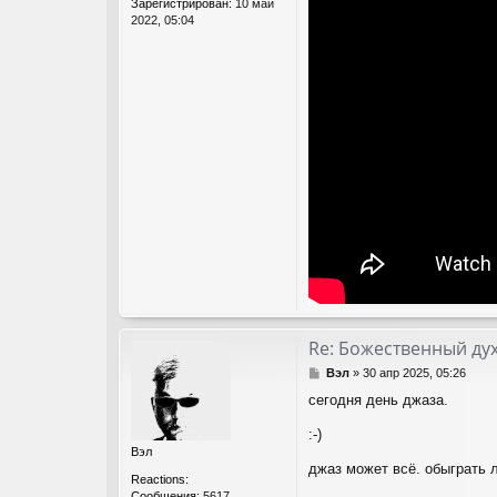
Зарегистрирован:
10 май
2022, 05:04
Re: Божественный дух
С
Вэл
»
30 апр 2025, 05:26
о
сегодня день джаза.
о
б
:-)
щ
Вэл
е
джаз может всё. обыграть 
н
Reactions:
и
Сообщения:
5617