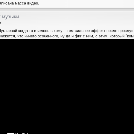
записана масса видео.
 музыки.
3
угачевой когда-то въелось в кожу... тем сильнее эффект после прослу
ажется, что ничего особенного, ну да и фиг с ним, с этим, который "кому