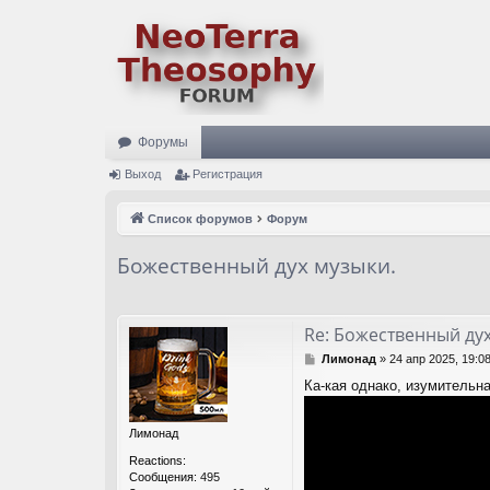
Форумы
Выход
Регистрация
Список форумов
Форум
Божественный дух музыки.
Re: Божественный дух
С
Лимонад
»
24 апр 2025, 19:0
о
Ка-кая однако, изумительна
о
б
щ
Лимонад
е
н
Reactions:
и
Сообщения:
495
е