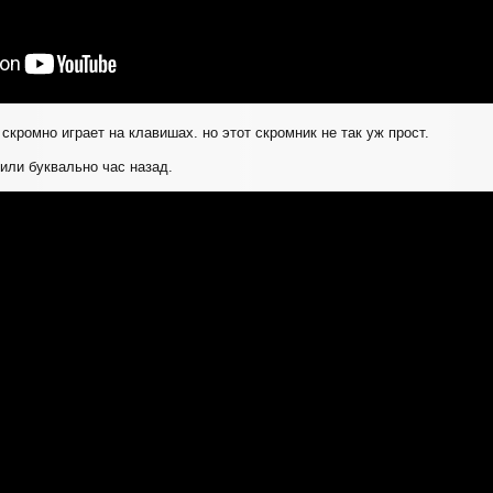
 скромно играет на клавишах. но этот скромник не так уж прост.
или буквально час назад.