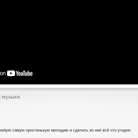
 музыки.
любую самую простенькую мелодию и сделать из неё всё что угодно.