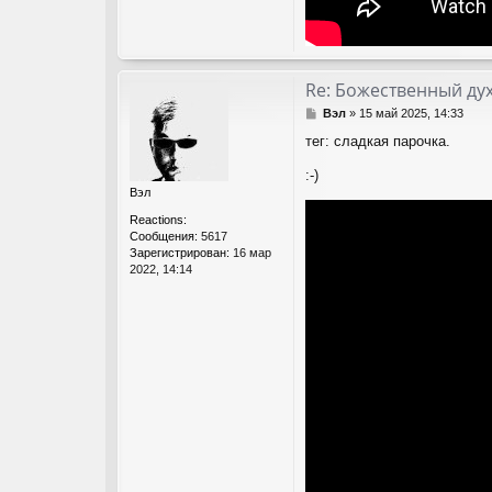
Re: Божественный дух
С
Вэл
»
15 май 2025, 14:33
о
тег: сладкая парочка.
о
б
:-)
щ
Вэл
е
н
Reactions:
и
Сообщения:
5617
е
Зарегистрирован:
16 мар
2022, 14:14