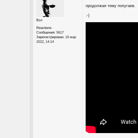
о
продолжая тему попугаев.
о
б
:-)
щ
Вэл
е
н
Reactions:
и
Сообщения:
5617
е
Зарегистрирован:
16 мар
2022, 14:14