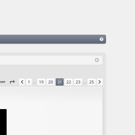
FA
Q
Страница
21
из
25
1
19
20
22
23
25
Пред.
21
След.
ения
…
…