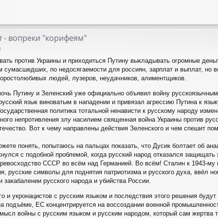
 - вопреки "корифеям"
3
ать против Украины и приходиться Путину выкладывать огромные деньги
 сумасшедших, по недосягаемости для россиян, зарплат и выплат, но вс
коростолюбивых людей, лузеров, неудачников, алиментщиков.
мочь Путину и Зеленский уже официально объявил войну русскоязычным. 
русский язык виноватым в нападении и привязал агрессию Путина к язы
осударственная политика тотальной ненависти к русскому народу измен
ного непротивления злу насилием священная война Украины против русск
Отечество. Вот к чему направлены действия Зеленского и чем спешит пом
жете понять, попытаюсь на пальцах показать, что Дусик болтает об ана
нулся с подобной проблемой, когда русский народ отказался защищать
ревосходство СССР во всём над Германией. Во всём! Сталин к 1943-му
ия, русские символы для поднятия патриотизма и русского духа, ввёл но
и закабалении русского народа и убийства России.
о и укронацистов с русским языком и последствия этого решения будут 
 подъёме, ЕС концентрируется на воссоздании военной промышленности
мысл войны с русским языком и русским народом, который сам жертва 