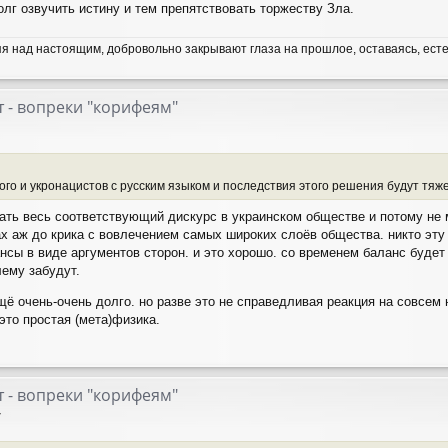
лг озвучить истину и тем препятствовать торжеству Зла.
я над настоящим, добровольно закрывают глаза на прошлое, оставаясь, ест
 - вопреки "корифеям"
го и укронацистов с русским языком и последствия этого решения будут тяж
ть весь соответствующий дискурс в украинском обществе и потому не 
х аж до крика с вовлечением самых широких слоёв общества. никто эту
нсы в виде аргументов сторон. и это хорошо. со временем баланс будет 
лему забудут.
щё очень-очень долго. но разве это не справедливая реакция на совсе
это простая (мета)физика.
 - вопреки "корифеям"
7