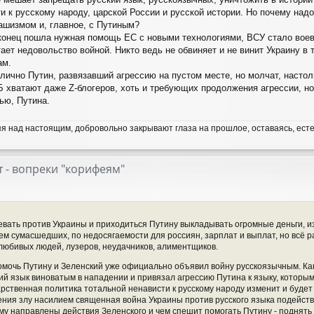
и к русскому народу, царской России и русской истории. Но почему над
ашизмом и, главное, с Путиным?
конец пошла нужная помощь ЕС с новыми технологиями, ВСУ стало воев
тает недовольство войной. Никто ведь не обвиняет и не винит Украину в
ам.
 лично Путин, развязавший агрессию на пустом месте, но молчат, настол
 хватают даже Z-блогеров, хоть и требующих продолжения агрессии, н
ью, Путина.
я над настоящим, добровольно закрывают глаза на прошлое, оставаясь, ест
 - вопреки "корифеям"
вать против Украины и приходиться Путину выкладывать огромные деньги, из
м сумасшедших, по недосягаемости для россиян, зарплат и выплат, но всё ра
любивых людей, лузеров, неудачников, алиментщиков.
омочь Путину и Зеленский уже официально объявил войну русскоязычным. Как 
ий язык виноватым в нападении и привязал агрессию Путина к языку, которым
рственная политика тотальной ненависти к русскому народу изменит и буде
ния злу насилием священная война Украины против русского языка подействуе
чему направлены действия Зеленского и чем спешит помогать Путину - поднять