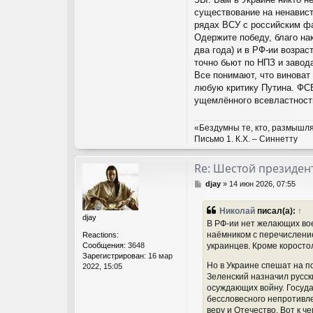
существование на ненавист
рядах ВСУ с российским ф
Одержите победу, благо на
два года) и в РФ-ии возрас
точно бьют по НПЗ и завод
Все понимают, что виноват
любую критику Путина. ФСБ
ущемлённого всевластност
«Бездумны те, кто, размышля
Письмо 1. К.Х. – Синнетту
Re: Шестой президент
С
djay
»
14 июн 2026, 07:55
о
о
Николай
писал(а):
↑
б
djay
В РФ-ии нет желающих вое
щ
наёмником с перечисление
Reactions:
е
Сообщения:
3648
украинцев. Кроме коросто
н
Зарегистрирован:
16 мар
и
Но в Украине спешат на п
2022, 15:05
е
Зеленский назначил русск
осуждающих войну. Госуда
бессловесного непротивле
веру и Отечество. Вот к 