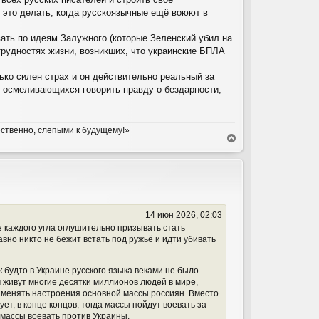
о это делать, когда русскоязычные ещё воюют в
ать по идеям Залужного (которые Зеленский убил на
 трудностях жизни, возникших, что украинские БПЛА
ько силен страх и он действительно реальный за
о осмеливающихся говорить правду о бездарности,
ественно, слепыми к будущему!»
В
е
р
н
у
т
ь
14 июн 2026, 02:03
с
 каждого угла оглушительно призывать стать
я
вно никто не бежит встать под ружьё и идти убивать
к
н
а
будто в Украине русского языка веками не было.
ч
 живут многие десятки миллионов людей в мире,
а
т менять настроения основной массы россиян. Вместо
л
т, в конце концов, тогда массы пойдут воевать за
у
 массы воевать против Украины.