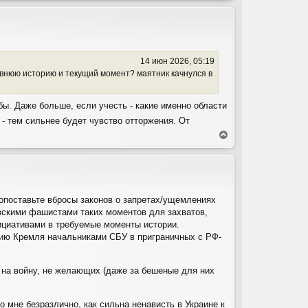
р
н
у
т
ь
14 июн 2026, 05:19
с
авнюю историю и текущий момент? маятник качнулся в
я
к
н
бы. Даже больше, если учесть - какие именно области
а
ч
- тем сильнее будет чувство отторжения. От
а
В
л
е
у
р
н
у
т
сопоставьте вбросы законов о запретах/ущемлениях
ь
вскими фашистами таких моментов для захватов,
с
я
нициативами в требуемые моменты истории.
к
анию Кремля начальниками СБУ в приграничных с РФ-
н
а
ч
 на войну, не желающих (даже за бешеные для них
а
л
у
 мне безразлично, как сильна ненависть в Украине к