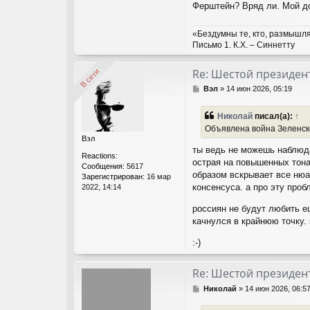
Ферштейн? Вряд ли. Мой до
«Бездумны те, кто, размышля
Письмо 1. К.Х. – Синнетту
Re: Шестой президент
В сети
В сети
С
Вэл
»
14 июн 2026, 05:19
о
о
Николай
писал(а):
↑
б
Объявлена война Зеленско
щ
Вэл
е
ты ведь не можешь наблюда
н
Reactions:
и
острая на повышенных тона
Сообщения:
5617
е
образом вскрывает все нюа
Зарегистрирован:
16 мар
консенсуса. а про эту проб
2022, 14:14
россиян не будут любить е
качнулся в крайнюю точку. 
:-)
Re: Шестой президент
С
Николай
»
14 июн 2026, 06:5
о
о