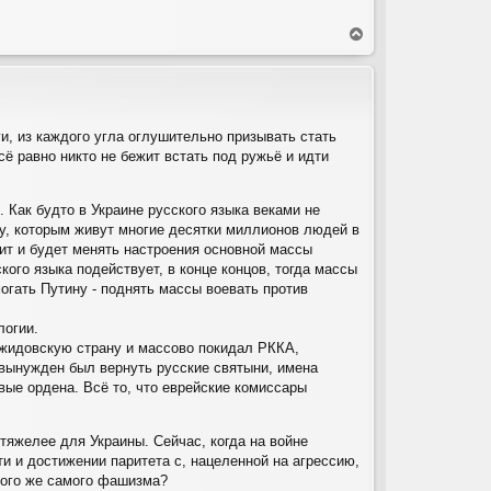
В
е
р
н
у
т
, из каждого угла оглушительно призывать стать
ь
ё равно никто не бежит встать под ружьё и идти
с
я
к
н
Как будто в Украине русского языка веками не
а
ку, которым живут многие десятки миллионов людей в
ч
ит и будет менять настроения основной массы
а
ого языка подействует, в конце концов, тогда массы
л
огать Путину - поднять массы воевать против
у
логии.
 жидовскую страну и массово покидал РККА,
 вынужден был вернуть русские святыни, имена
вые ордена. Всё то, что еврейские комиссары
тяжелее для Украины. Сейчас, когда на войне
 и достижении паритета с, нацеленной на агрессию,
того же самого фашизма?