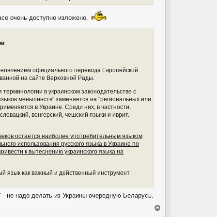
все очень доступно изложено.
ов
 обновлением официального перевода Европейской
ованной на сайте Верховной Рады.
 терминологии в украинском законодательстве с
 языков меньшинств" заменяется на "региональных или
именяется в Украине. Среди них, в частности,
словацкий, венгерский, чешский языки и иврит.
х веков остается наиболее употребительным языком
ного использования русского языка в Украине по
ривести к вытеснению украинского языка на
ый язык как важный и действенный инструмент
т" - не надо делать из Украины очередную Беларусь.
В
е