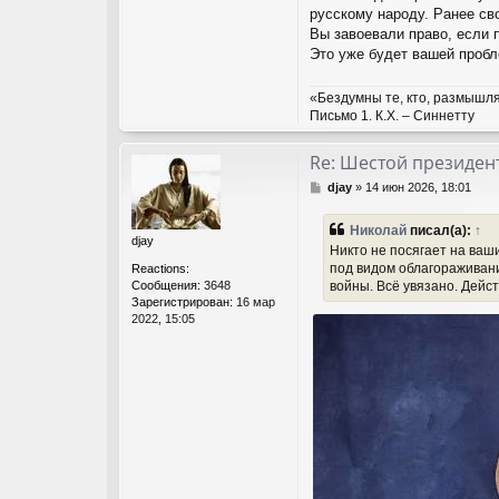
русскому народу. Ранее св
Вы завоевали право, если п
Это уже будет вашей пробл
«Бездумны те, кто, размышля
Письмо 1. К.Х. – Синнетту
Re: Шестой президент
С
djay
»
14 июн 2026, 18:01
о
о
Николай
писал(а):
↑
б
djay
Никто не посягает на ваш
щ
под видом облагораживани
Reactions:
е
Сообщения:
3648
войны. Всё увязано. Дейс
н
Зарегистрирован:
16 мар
и
2022, 15:05
е