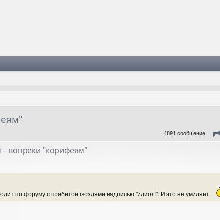
феям"
4891 сообщение
 - вопреки "корифеям"
ходит по форуму с прибитой гвоздями надписью "идиот!". И это не умиляет.