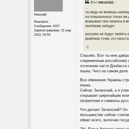
Вэл
писал(а):
↑
б
...
щ
ты ведь не можешь наблюд
е
Николай
на повышенных тонах аж д
н
и
вскрывает все нюансы в ви
Reactions:
е
проблему забудут.
Сообщения:
4207
Зарегистрирован:
31 мар
россиян не будут любить 
2022, 04:59
крайнюю точку. это проста
:-)
Спасибо, Вэл ты мне даёшь
современным российским) с
отсечении части Донбасса 
языка. Чего на самом деле
Все обвинения Украины стр
языка.
Сейчас Зеленский, а я утве
открывает широчайшие возм
патриотизм и символы русс
Что делает Зеленский? Он 
большинстве сейчас считае
обвал всего, включая госу
ЗЫ. Вам в Украине никто н