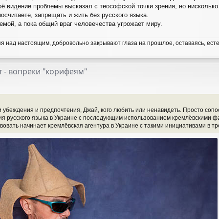
оё видение проблемы высказал с теософской точки зрения, но нисколько
осчитаете, запрещать и жить без русского языка.
емой, а пока общий враг человечества угрожает миру.
я над настоящим, добровольно закрывают глаза на прошлое, оставаясь, ест
 - вопреки "корифеям"
и убеждения и предпочтения, Джай, кого любить или ненавидеть. Просто соп
я русского языка в Украине с последующим использованием кремлёвскими ф
твовать начинает кремлёвская агентура в Украине с такими инициативами в 