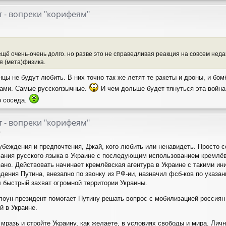
 - вопреки "корифеям"
ещё очень-очень долго. но разве это не справедливая реакция на совсем нед
я (мета)физика.
ы не будут любить. В них точно так же летят те ракеты и дроны, и бом
дами. Самые русскоязычные.
И чем дольше будет тянуться эта война 
о соседа.
 - вопреки "корифеям"
7
 убеждения и предпочтения, Джай, кого любить или ненавидеть. Просто 
вания русского языка в Украине с последующим использованием кремлё
зано. Действовать начинает кремлёвская агентура в Украине с такими и
адения Путина, внезапно по звонку из РФ-ии, назначил фсб-ков по указ
л быстрый захват огромной территории Украины.
лоун-президент помогает Путину решать вопрос с мобилизацией россиян
й в Украине.
разь и стройте Украину, как желаете, в условиях свободы и мира. Лично