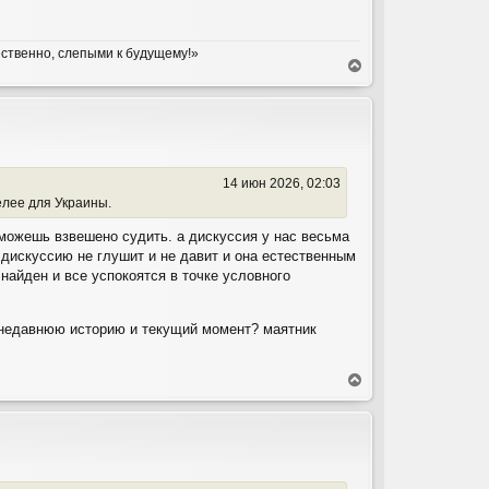
ественно, слепыми к будущему!»
В
е
р
н
у
т
ь
14 июн 2026, 02:03
с
елее для Украины.
я
к
можешь взвешено судить. а дискуссия у нас весьма
н
 дискуссию не глушит и не давит и она естественным
а
ч
найден и все успокоятся в точке условного
а
л
у
м недавнюю историю и текущий момент? маятник
В
е
р
н
у
т
ь