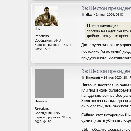
Re: Шестой президент
С
djay
»
14 июн 2026, 08:03
о
о
Вэл
писал(а):
↑
б
djay
россиян не будут любить 
щ
крайнюю точку. это проста
Reactions:
е
Сообщения:
3648
н
Даже русскоязычные украинц
Зарегистрирован:
16 мар
и
2022, 15:05
е
постоянно "спасаемы" уро
придурошного б
рат
лядског
Re: Шестой президент
С
Николай
»
14 июн 2026, 10:4
о
Никто не посягает на ваши
о
или под видом облагоражи
б
щ
нападений, войны. Всё увя
е
Зеля же за полгода до нап
Николай
н
ей областях, чем обеспечи
и
Reactions:
е
Сообщения:
4207
Сейчас этот истероидный к
Зарегистрирован:
31 мар
суммы!) идти убивать люде
2022, 04:59
ЗЫ. Победите фашистскую м