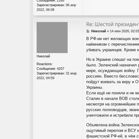
Сообщения:
2185
Зарегистрирован:
06 апр
2022, 06:08
Re: Шестой президент
С
Николай
»
14 июн 2026, 02:0
о
В РФ-ии нет желающих воев
о
наёмником с перечислением
б
щ
убивать украинцев. Кроме 
е
Николай
н
Но в Украине спешат на по
и
Reactions:
было. Зеленский назначил 
е
Сообщения:
4207
мире, осуждающих войну. Г
Зарегистрирован:
31 мар
россиян. Вместо бессловес
2022, 04:59
пойдут воевать за веру и 
Украины.
Если ещё не поняли и не мо
Сталин в начале ВОВ столк
несмотря на огромнейшее п
русских полководцев, зван
уничтожили и истребили пр
Объявлена война Зеленског
ощутимый перелом и ВСУ на
фашистской РФ-ей, в чём с