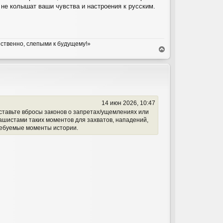
 не колышат ваши чувства и настроения к русским.
ественно, слепыми к будущему!»
В
е
р
н
у
т
ь
14 июн 2026, 10:47
с
оставьте вбросы законов о запретах/ущемлениях или
я
ашистами таких моментов для захватов, нападений,
к
требуемые моменты истории.
н
а
ч
а
л
у