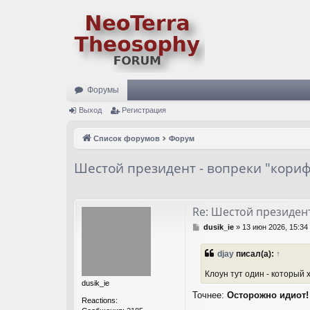
Форумы
Выход
Регистрация
Список форумов
Форум
Шестой президент - вопреки "кори
Re: Шестой президент
С
dusik_ie
»
13 июн 2026, 15:34
о
о
djay
писал(а):
↑
б
щ
Клоун тут один - который 
е
dusik_ie
н
Точнее:
Осторожно идиот!
и
Reactions:
е