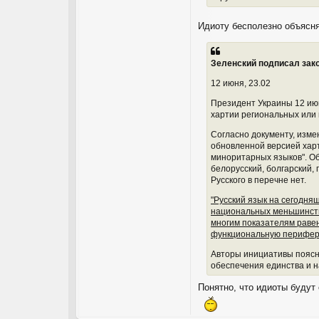
Идиоту бесполезно объясн
Зеленский подписал зак
12 июня, 23.02
Президент Украины 12 июн
хартии региональных или 
Согласно документу, изме
обновленной версией харт
миноритарных языков". Об
белорусский, болгарский, 
Русского в перечне нет.
"Русский язык на сегодня
национальных меньшинств.
многим показателям равен
функциональную перифери
Авторы инициативы поясни
обеспечения единства и н
Понятно, что идиоты будут 