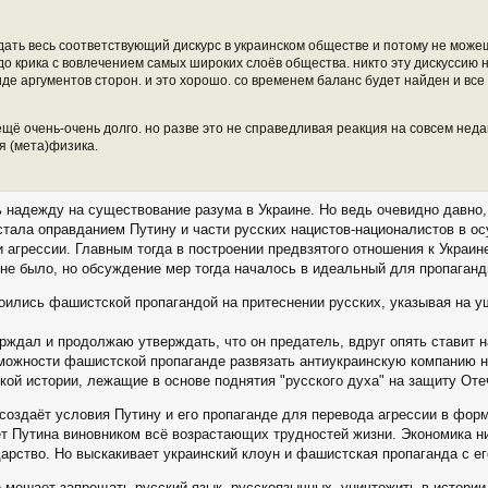
ать весь соответствующий дискурс в украинском обществе и потому не можешь
о крика с вовлечением самых широких слоёв общества. никто эту дискуссию 
де аргументов сторон. и это хорошо. со временем баланс будет найден и все у
ещё очень-очень долго. но разве это не справедливая реакция на совсем нед
я (мета)физика.
 надежду на существование разума в Украине. Но ведь очевидно давно, 
тала оправданием Путину и части русских нацистов-националистов в ос
и агрессии. Главным тогда в построении предвзятого отношения к Украи
 не было, но обсуждение мер тогда началось в идеальный для пропаган
оились фашистской пропагандой на притеснении русских, указывая на у
рждал и продолжаю утверждать, что он предатель, вдруг опять ставит на
ожности фашистской пропаганде развязать антиукраинскую компанию не
кой истории, лежащие в основе поднятия "русского духа" на защиту Оте
создаёт условия Путину и его пропаганде для перевода агрессии в фор
т Путина виновником всё возрастающих трудностей жизни. Экономика н
дарство. Но выскакивает украинский клоун и фашистская пропаганда с е
е мешает запрещать русский язык, русскоязычных, уничтожить в истории 