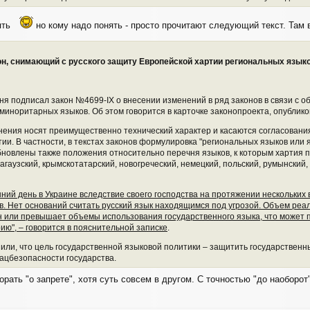
ять
но кому надо понять - просто прочитают следующий текст. Там 
он, снимающий с русского защиту Европейской хартии региональных язык
я подписал закон №4699-IX о внесении изменений в ряд законов в связи с
миноритарных языков. Об этом говорится в карточке законопроекта, опублик
нения носят преимущественно технический характер и касаются согласования
ии. В частности, в текстах законов формулировка "региональных языков или
новлены также положения относительно перечня языков, к которым хартия пр
гагаузский, крымскотатарский, новогреческий, немецкий, польский, румынский, 
шний день в Украине вследствие своего господства на протяжении нескольки
 Нет оснований считать русский язык находящимся под угрозой. Объем реаль
 или превышает объемы использования государственного языка, что может п
ю", – говорится в пояснительной записке
.
ли, что цель государственной языковой политики – защитить государственн
ацбезопасности государства.
орать "о запрете", хотя суть совсем в другом. С точностью "до наоборо