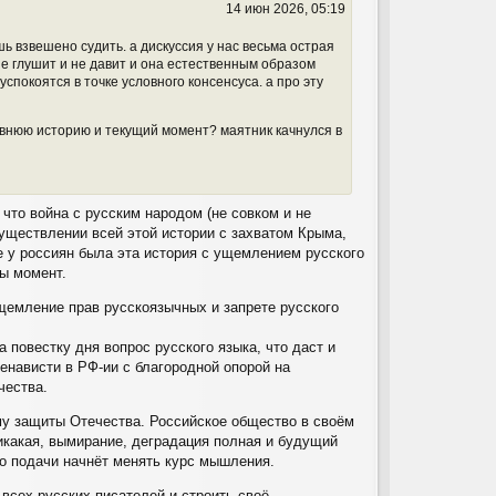
14 июн 2026, 05:19
с
я
 взвешено судить. а дискуссия у нас весьма острая
к
не глушит и не давит и она естественным образом
н
спокоятся в точке условного консенсуса. а про эту
а
ч
а
авнюю историю и текущий момент? маятник качнулся в
л
у
что война с русским народом (не совком и не
уществлении всей этой истории с захватом Крыма,
не у россиян была эта история с ущемлением русского
ды момент.
щемление прав русскоязычных и запрете русского
 повестку дня вопрос русского языка, что даст и
нависти в РФ-ии с благородной опорой на
чества.
му защиты Отечества. Российское общество в своём
икакая, вымирание, деградация полная и будущий
го подачи начнёт менять курс мышления.
всех русских писателей и строить своё