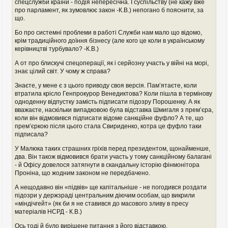
спецслужби країни - подія непересічна. І суспільству (не кажу вже
е
про парламент, як зумовлює закон -К.В.) непогано б пояснити, за
н
и
що.
е
Бо про системні проблеми в работі Служби нам мало що відомо,
крім традиційного доїння бізнесу (але кого це коли в українському
керівництві турбувало? -К.В.)
А от про блискучі спецоперації, як і серйозну участь у війні на морі,
знає цілий світ. У чому ж справа?
Знаєте, у мене є з цього приводу своя версія. Памʼятаєте, коли
втратила крісло Генпрокурор Венедиктова? Коли пішла в термінову
одноденну відпустку замість підписати підозру Порошенку. А як
вважаєте, наскільки випадковою була відставка Шмигаля з премʼєра,
коли він відмовився підписати відоме санкційне фуфло? А те, що
премʼєркою після цього стала Свириденко, котра це фуфло таки
підписала?
У Малюка таких страшних гріхів перед президентом, щонайменше,
два. Він також відмовився брати участь у тому санкційному балагані
- й Офісу довелося затягнути в скандальну історію фінмонітора
Проніна, що жодним законом не передбачено.
А нещодавно він «підвів» ще капітальніше - не погодився роздати
підозри у держзраді центральним діючим особам, що викрили
«міндічгейт» (як би я не ставився до масового зливу в пресу
матеріалів НСРД - К.В.)
Ось тоді й було вирішене питання з його відставкою.