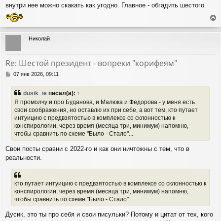
внутри нее можно скакать как угодно. Главное - обгадить шестого.
е
р
Николай
н
у
т
Re: Шестой президент - вопреки "корифеям"
ь
с
С
07 янв 2026, 09:11
я
о
о
к
dusik_ie
писал(а):
↑
б
н
Я промолчу и про Буданова, и Малюка и Федорова - у меня есть
щ
а
свои соображения, но оставлю их при себе, а вот тем, кто путает
е
ч
интуицию с предвзятостью в комплексе со склонностью к
н
а
и
конспирологии, через время (месяца три, минимум) напомню,
л
е
чтобы сравнить по схеме "Было - Стало"...
у
Свои посты сравни с 2022-го и как они ничтожны с тем, что в
реальности.
кто путает интуицию с предвзятостью в комплексе со склонностью к
конспирологии, через время (месяца три, минимум) напомню,
чтобы сравнить по схеме "Было - Стало"...
Дусик, это ты про себя и свои писульки? Потому и цитат от тех, кого