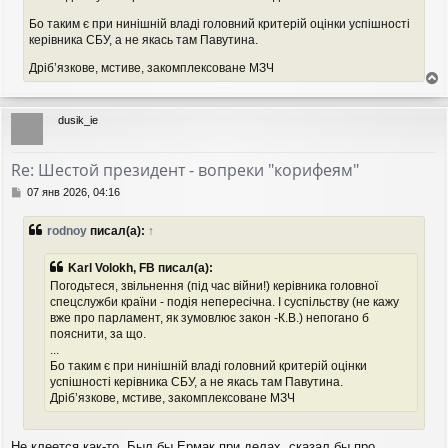
Бо таким є при нинішній владі головний критерій оцінки успішності
керівника СБУ, а не якась там Павутина.
Дрібʼязкове, мстиве, закомплексоване МЗЧ
е
р
dusik_ie
н
у
т
Re: Шестой президент - вопреки "корифеям"
ь
с
С
07 янв 2026, 04:16
я
о
о
к
rodnoy
писал(а):
↑
б
н
щ
а
е
Karl Volokh, FB писал(а):
ч
н
а
Погодьтеся, звільнення (під час війни!) керівника головної
и
л
спецслужби країни - подія непересічна. І суспільству (не кажу
е
у
вже про парламент, як зумовлює закон -К.В.) непогано б
пояснити, за що.
...
Бо таким є при нинішній владі головний критерій оцінки
успішності керівника СБУ, а не якась там Павутина.
Дрібʼязкове, мстиве, закомплексоване МЗЧ
Не клеется как-то. Был бы Ермак при делах, сказал бы про