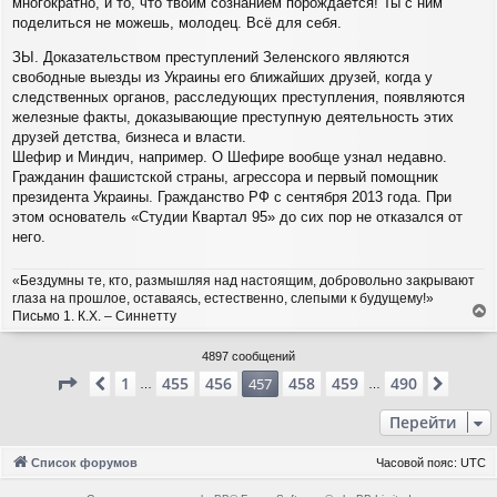
многократно, и то, что твоим сознанием порождается! Ты с ним
поделиться не можешь, молодец. Всё для себя.
ЗЫ. Доказательством преступлений Зеленского являются
свободные выезды из Украины его ближайших друзей, когда у
следственных органов, расследующих преступления, появляются
железные факты, доказывающие преступную деятельность этих
друзей детства, бизнеса и власти.
Шефир и Миндич, например. О Шефире вообще узнал недавно.
Гражданин фашистской страны, агрессора и первый помощник
президента Украины. Гражданство РФ с сентября 2013 года. При
этом основатель «Студии Квартал 95» до сих пор не отказался от
него.
«Бездумны те, кто, размышляя над настоящим, добровольно закрывают
глаза на прошлое, оставаясь, естественно, слепыми к будущему!»
Письмо 1. К.Х. – Синнетту
е
р
4897 сообщений
н
Страница
457
из
490
1
455
456
458
459
490
Пред.
457
След.
у
…
…
т
ь
Перейти
с
я
Список форумов
Часовой пояс:
UTC
к
н