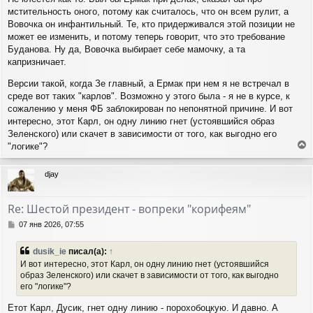
мстительность оного, потому как считалось, что он всем рулит, а
Вовочка он инфантильный. Те, кто придерживался этой позиции не
может ее изменить, и потому теперь говорит, что это требование
Буданова. Ну да, Вовочка выбирает себе мамочку, а та
капризничает.
Версии такой, когда Зе главный, а Ермак при нем я не встречал в
среде вот таких "карлов". Возможно у этого была - я не в курсе, к
сожалению у меня ФБ заблокирован по непонятной причине. И вот
интересно, этот Карл, он одну линию гнет (устоявшийся образ
Зеленского) или скачет в зависимости от того, как выгодно его
"логике"?
е
р
djay
н
у
т
Re: Шестой президент - вопреки "корифеям"
ь
с
С
07 янв 2026, 07:55
я
о
о
к
dusik_ie
писал(а):
↑
б
н
И вот интересно, этот Карл, он одну линию гнет (устоявшийся
щ
а
образ Зеленского) или скачет в зависимости от того, как выгодно
е
ч
его "логике"?
н
а
и
л
Етот Карл, Дусик, гнет одну линию - порохобоцкую. И давно. А
е
у