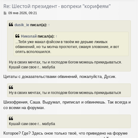
т
Re: Шестой президент - вопреки "корифеям"
ь
с
С
09 янв 2026, 09:21
я
о
о
к
dusik_ie
писал(а):
↑
б
н
щ
а
е
Николай
писал(а):
↑
ч
н
а
...Тебя уже макал фэйсом в твоём же дерьме лживых
и
л
обвинений, но ты молча проглотил, смакуя зловоние, и вот
е
у
опять всполошился.
Ну в своих мечтах, ты и господом богом можешь прикидываться.
Кушай сам свое г... мабуба
Цитаты с доказательствами обвинений, пожалуйста, Дусик.
Ну в своих мечтах, ты и господом богом можешь прикидываться
Шизофрения, Саша. Выдумал, приписал и обвиняешь. Так всегда и
со всеми на форумах.
Кушай сам свое г... мабуба
Которое? Где? Здесь оное только твоё, что приведено на форуме