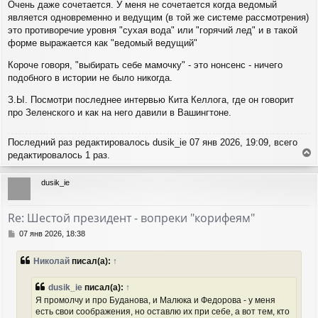
Очень даже сочетается. У меня не сочетается когда ведомый
является одновременно и ведущим (в той же системе рассмотрения)
это противоречие уровня "сухая вода" или "горячий лед" и в такой
форме выражается как "ведомый ведущий"
Короче говоря, "выбирать себе мамочку" - это нонсенс - ничего
подобного в истории не было никогда.
З.Ы. Посмотри последнее интервью Кита Келлога, где он говорит
про Зеленского и как на него давили в Вашингтоне.
Последний раз редактировалось
dusik_ie
07 янв 2026, 19:09, всего
редактировалось 1 раз.
е
р
dusik_ie
н
у
т
Re: Шестой президент - вопреки "корифеям"
ь
с
С
07 янв 2026, 18:38
я
о
о
к
Николай
писал(а):
↑
б
н
щ
а
е
dusik_ie
писал(а):
↑
ч
н
а
Я промолчу и про Буданова, и Малюка и Федорова - у меня
и
л
есть свои соображения, но оставлю их при себе, а вот тем, кто
е