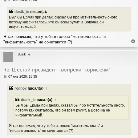
я
о
о
к
dusik_ie
писал(а):
↑
б
н
Был бы Ермак при делах, сказал бы про мстительность оного,
щ
а
потому как считалось, что он всем рулит, а Вовочка он
е
ч
инфантильный.
н
а
и
л
Я так понимаю, что у тебя в голове "мстительность" и
е
у
"инфантильность" не сочетаются (?)
е
р
dusik_ie
н
у
т
Re: Шестой президент - вопреки "корифеям"
ь
с
С
07 янв 2026, 18:35
я
о
о
к
rodnoy
писал(а):
↑
б
н
щ
а
е
dusik_ie
писал(а):
↑
ч
н
а
Был бы Ермак при делах, сказал бы про мстительность оного,
и
л
потому как считалось, что он всем рулит, а Вовочка он
е
у
инфантильный.
Я так понимаю, что у тебя в голове "мстительность" и
"инфантильность" не сочетаются (?)