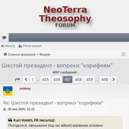
ор
Выход
Регистрация
ум
Список форумов
Форум
ы
Шестой президент - вопреки "корифеям"
4897 сообщений
Страница
457
из
490
1
455
456
458
459
490
Пред.
457
След.
…
…
rodnoy
Re: Шестой президент - вопреки "корифеям"
С
06 янв 2026, 15:22
о
о
Karl Volokh, FB писал(а):
б
Погодьтеся, звільнення (під час війни!) керівника головної
щ