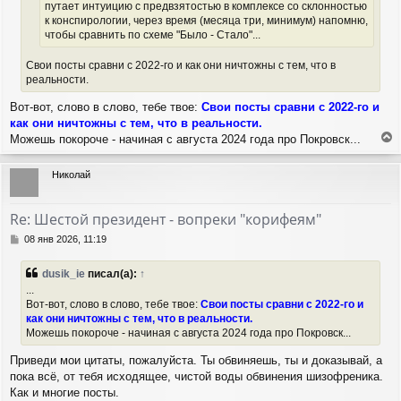
у
путает интуицию с предвзятостью в комплексе со склонностью
к конспирологии, через время (месяца три, минимум) напомню,
чтобы сравнить по схеме "Было - Стало"...
Свои посты сравни с 2022-го и как они ничтожны с тем, что в
реальности.
Вот-вот, слово в слово, тебе твое:
Свои посты сравни с 2022-го и
как они ничтожны с тем, что в реальности.
Можешь покороче - начиная с августа 2024 года про Покровск...
е
р
Николай
н
у
т
Re: Шестой президент - вопреки "корифеям"
ь
с
С
08 янв 2026, 11:19
я
о
о
к
dusik_ie
писал(а):
↑
б
н
...
щ
а
Вот-вот, слово в слово, тебе твое:
Свои посты сравни с 2022-го и
е
ч
как они ничтожны с тем, что в реальности.
н
а
и
Можешь покороче - начиная с августа 2024 года про Покровск...
л
е
у
Приведи мои цитаты, пожалуйста. Ты обвиняешь, ты и доказывай, а
пока всё, от тебя исходящее, чистой воды обвинения шизофреника.
Как и многие посты.