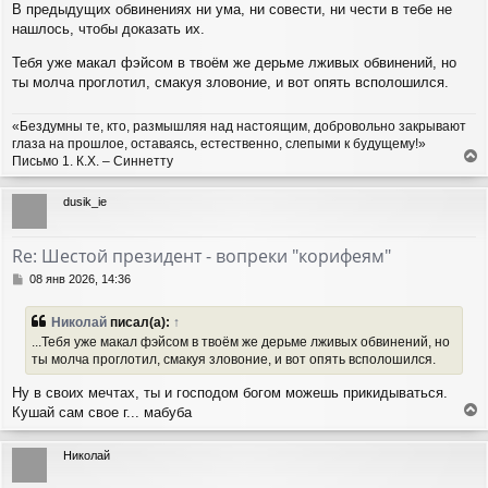
В предыдущих обвинениях ни ума, ни совести, ни чести в тебе не
нашлось, чтобы доказать их.
Тебя уже макал фэйсом в твоём же дерьме лживых обвинений, но
ты молча проглотил, смакуя зловоние, и вот опять всполошился.
«Бездумны те, кто, размышляя над настоящим, добровольно закрывают
глаза на прошлое, оставаясь, естественно, слепыми к будущему!»
Письмо 1. К.Х. – Синнетту
е
р
dusik_ie
н
у
т
Re: Шестой президент - вопреки "корифеям"
ь
с
С
08 янв 2026, 14:36
я
о
о
к
Николай
писал(а):
↑
б
н
...Тебя уже макал фэйсом в твоём же дерьме лживых обвинений, но
щ
а
ты молча проглотил, смакуя зловоние, и вот опять всполошился.
е
ч
н
а
Ну в своих мечтах, ты и господом богом можешь прикидываться.
и
л
е
Кушай сам свое г... мабуба
у
е
р
Николай
н
у