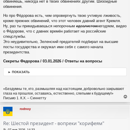
обвиняешь, никогда нет в твоих обвинениях другим. Шизоидные
обвинения.
Но про Фёдорова есть, чем опровергнуть твою учтивую лживость,
кроме прежних обвинений, что этот человек давний агент Кремля.
Ну, раз ты прикидываешься непорочным
идеалистом
негодяем, видео
о Фёдорове, что с давних времён работает на российские
спецслужбы.
Это неудивительно, Зеленский предателей подбирал на высшие
посты государства и окружал ими себя с самого начала
президентства.
Секреты Федорова / 03.01.2026 / Ответы на вопросы
► ПОКАЗАТЬ
«Бездумны те, кто, размышляя над настоящим, добровольно закрывают
глаза на прошлое, оставаясь, естественно, слепыми к будущему!»
Письмо 1. К.Х. – Синнетту
е
р
rodnoy
н
у
т
Re: Шестой президент - вопреки "корифеям"
ь
с
С
07 янв 2026, 14:33