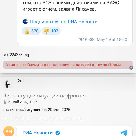
702224373.jpg
У вас нет необходимых прав для просмотра вложений в этом сообщении.
е
р
Вэл
н
у
т
Re: о текущей ситуации на фронте...
ь
с
С
21 май 2026, 05:32
я
о
статистика/ситуация на 20 мая 2026
о
к
б
н
================================
щ
а
е
ч
н
а
и
л