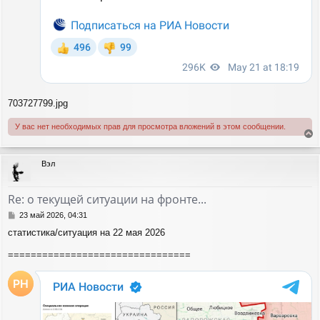
703727799.jpg
У вас нет необходимых прав для просмотра вложений в этом сообщении.
е
р
Вэл
н
у
т
Re: о текущей ситуации на фронте...
ь
с
С
23 май 2026, 04:31
я
о
статистика/ситуация на 22 мая 2026
о
к
б
н
================================
щ
а
е
ч
н
а
и
л
е
у