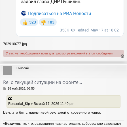
702910677.jpg
У вас нет необходимых прав для просмотра вложений в этом сообщении.
е
р
Николай
н
у
т
Re: о текущей ситуации на фронте...
ь
с
С
18 май 2026, 08:53
я
о
о
к
б
н
Rosserial_Kip » Вс май 17, 2026 11:40 pm
щ
а
е
ч
Вэл, это бот с навязчивой рекламой откровенного -овна.
н
а
и
л
е
«Бездумны те, кто, размышляя над настоящим, добровольно закрывают
у