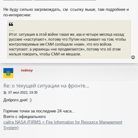
н
и
Не буду сильно загромождать, см. ссылку выше, там подробнее и
е
по-интереснее:
......
Итог: ситуация в этой войне такая же, как и четыре месяца назад:
русские «наступают», потому что Путин настаивает на том, чтобы
контролируемые им СМИ сообщали «нам», что его войска
наступают; а украинцы «не продвигаются», потому что об этом
нельзя говорить, чтобы СМИ не мешали.
е
р
rodnoy
н
у
т
Re: о текущей ситуации на фронте...
ь
с
С
07 июл 2022, 19:35
я
о
Доброго дня! :)
о
к
б
н
щ
Горячие точки за последние 24 часа...
а
е
ч
Взято с официального
н
а
сайта NASA (FIRMS = Fire Information for Resource Management
и
л
System)
е
у
.