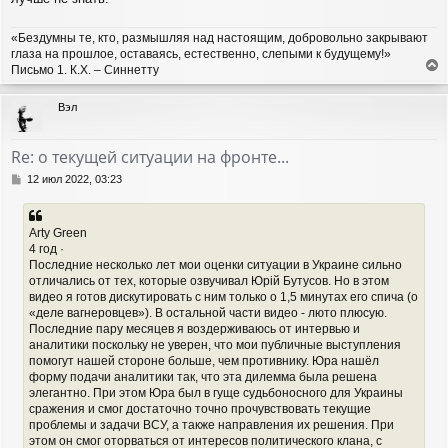
«Бездумны те, кто, размышляя над настоящим, добровольно закрывают
глаза на прошлое, оставаясь, естественно, слепыми к будущему!»
Письмо 1. К.Х. – Синнетту
е
р
Вэл
н
у
т
Re: о текущей ситуации на фронте...
ь
с
С
12 июл 2022, 03:23
я
о
о
к
б
н
Arty Green
щ
а
4 год ·
е
ч
Последние несколько лет мои оценки ситуации в Украине сильно
н
а
отличались от тех, которые озвучивал Юрій Бутусов. Но в этом
и
л
видео я готов дискутировать с ним только о 1,5 минутах его спича (о
е
у
«деле вагнеровцев»). В остальной части видео - люто плюсую.
Последние пару месяцев я воздерживаюсь от интервью и
аналитики поскольку не уверен, что мои публичные выступления
помогут нашей стороне больше, чем противнику. Юра нашёл
форму подачи аналитики так, что эта дилемма была решена
элегантно. При этом Юра был в гуще судьбоносного для Украины
сражения и смог достаточно точно прочувствовать текущие
проблемы и задачи ВСУ, а также направления их решения. При
этом он смог оторваться от интересов политического клана, с