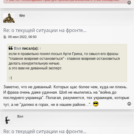
е
р
djay
н
у
т
Re: о текущей ситуации на фронте...
ь
с
С
09 июл 2022, 06:50
я
о
о
к
Вэл
писал(а):
↑
б
н
если я правильно понял посыл Арти Грина, то смысл его фразы
щ
а
"главное вовремя остановиться" - главное вовремя остановиться
е
ч
делать изнурительную ничью.
н
а
и
а это вам не диванный эксперт.
л
е
у
:-)
Заметно, что не диванный. Которых щас более чем, куда ни плюнь.
И фраза очень даже удачная. Шоб не мылились на "война до
последнего украинца". Полагая, разумеется, тех украинцев, которые
тут, а не "далеко в горах, не в нашем районе...".
е
р
Вэл
н
у
т
Re: о текущей ситуации на фронте...
ь