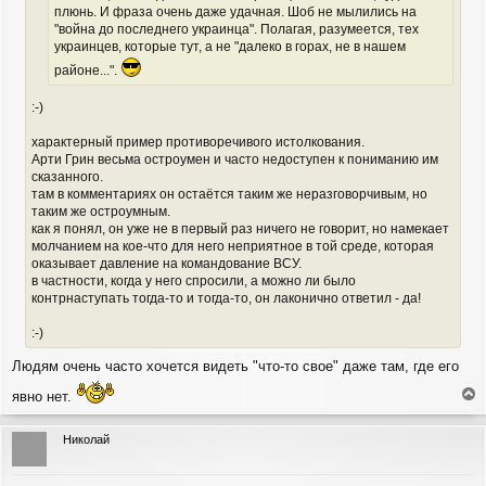
плюнь. И фраза очень даже удачная. Шоб не мылились на
"война до последнего украинца". Полагая, разумеется, тех
украинцев, которые тут, а не "далеко в горах, не в нашем
районе...".
:-)
характерный пример противоречивого истолкования.
Арти Грин весьма остроумен и часто недоступен к пониманию им
сказанного.
там в комментариях он остаётся таким же неразговорчивым, но
таким же остроумным.
как я понял, он уже не в первый раз ничего не говорит, но намекает
молчанием на кое-что для него неприятное в той среде, которая
оказывает давление на командование ВСУ.
в частности, когда у него спросили, а можно ли было
контрнаступать тогда-то и тогда-то, он лаконично ответил - да!
:-)
Людям очень часто хочется видеть "что-то свое" даже там, где его
явно нет.
е
р
Николай
н
у
т