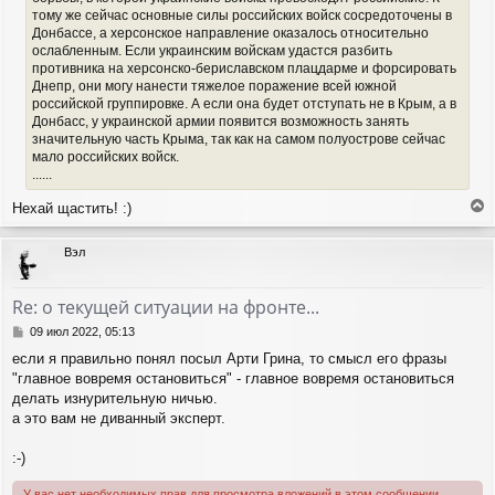
тому же сейчас основные силы российских войск сосредоточены в
Донбассе, а херсонское направление оказалось относительно
ослабленным. Если украинским войскам удастся разбить
противника на херсонско-бериславском плацдарме и форсировать
Днепр, они могу нанести тяжелое поражение всей южной
российской группировке. А если она будет отступать не в Крым, а в
Донбасс, у украинской армии появится возможность занять
значительную часть Крыма, так как на самом полуострове сейчас
мало российских войск.
......
Нехай щастить! :)
е
р
Вэл
н
у
т
Re: о текущей ситуации на фронте...
ь
с
С
09 июл 2022, 05:13
я
о
если я правильно понял посыл Арти Грина, то смысл его фразы
о
к
"главное вовремя остановиться" - главное вовремя остановиться
б
н
щ
делать изнурительную ничью.
а
е
ч
а это вам не диванный эксперт.
н
а
и
л
:-)
е
у
У вас нет необходимых прав для просмотра вложений в этом сообщении.