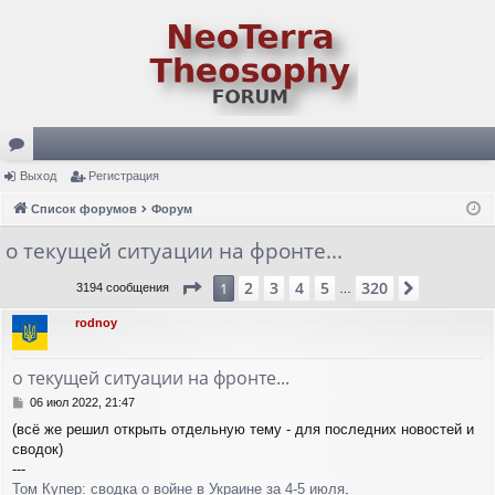
ор
Выход
Регистрация
ум
Список форумов
Форум
ы
о текущей ситуации на фронте...
Страница
1
из
320
2
3
4
5
320
1
След.
3194 сообщения
…
rodnoy
о текущей ситуации на фронте...
С
06 июл 2022, 21:47
о
(всё же решил открыть отдельную тему - для последних новостей и
о
сводок)
б
щ
---
е
Том Купер: сводка о войне в Украине за 4-5 июля
.