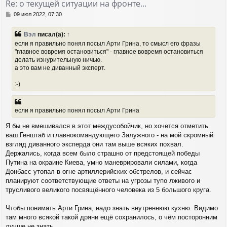
Re: о текущей ситуации на фронте...
ь
с
С
09 июл 2022, 07:30
я
о
о
к
Вэл
писал(а):
↑
б
н
если я правильно понял посыл Арти Грина, то смысл его фразы
щ
а
"главное вовремя остановиться" - главное вовремя остановиться
е
ч
делать изнурительную ничью.
н
а
и
а это вам не диванный эксперт.
л
е
у
:-)
если я правильно понял посыл Арти Грина
Я бы не вмешивался в этот междусобойчик, но хочется отметить
ваш Генштаб и главнокомандующего Залужного - на мой скромный
взгляд диванного эксперда они там выше всяких похвал.
Держались, когда всем было страшно от предстоящей победы
Путина на окраине Киева, умно маневрировали силами, когда
Донбасс утопал в огне артиллерийских обстрелов, и сейчас
планируют соответствующие ответы на угрозы тупо лживого и
трусливого великого посвящённого человека из 5 большого круга.
Чтобы понимать Арти Грина, надо знать внутреннюю кухню. Видимо
там много всякой такой дряни ещё сохранилось, о чём посторонним
лучше не знать.