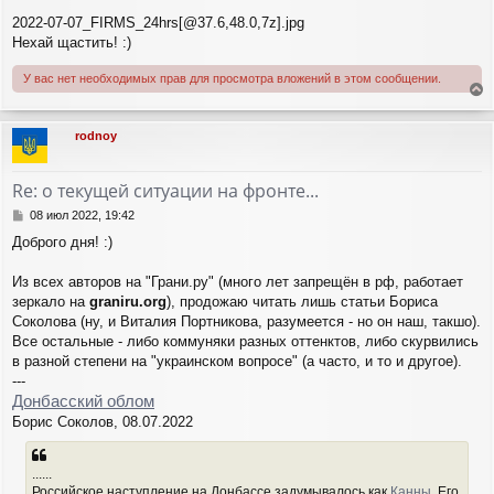
2022-07-07_FIRMS_24hrs[@37.6,48.0,7z].jpg
Нехай щастить! :)
У вас нет необходимых прав для просмотра вложений в этом сообщении.
е
р
rodnoy
н
у
т
Re: о текущей ситуации на фронте...
ь
с
С
08 июл 2022, 19:42
я
о
Доброго дня! :)
о
к
б
н
щ
Из всех авторов на "Грани.ру" (много лет запрещён в рф, работает
а
е
ч
зеркало на
graniru.org
), продожаю читать лишь статьи Бориса
н
а
Соколова (ну, и Виталия Портникова, разумеется - но он наш, такшо).
и
л
Все остальные - либо коммуняки разных оттенктов, либо скурвились
е
у
в разной степени на "украинском вопросе" (а часто, и то и другое).
---
Донбасский облом
Борис Соколов, 08.07.2022
......
Российское наступление на Донбассе задумывалось как
Канны
. Его