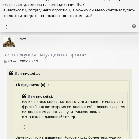
оказывает давление на командование ВСУ.
в частности, когда у него спросили, а можно ли было контрнаступать
тогда-то и тогда-то, он лаконично ответил - да!
:-)
е
р
djay
н
у
т
Re: о текущей ситуации на фронте...
ь
с
С
09 июл 2022, 07:13
я
о
о
к
Вэл
писал(а):
↑
б
н
щ
а
е
djay
писал(а):
↑
ч
н
а
и
л
Вэл
писал(а):
↑
е
у
если я правильно понял посыл Арти Грина, то смысл его
фразы "главное вовремя остановиться" - главное вовремя
остановиться делать изнурительную ничью.
а это вам не диванный эксперт.
:-)
Заметно, что не диванный. Которых щас более чем, куда ни