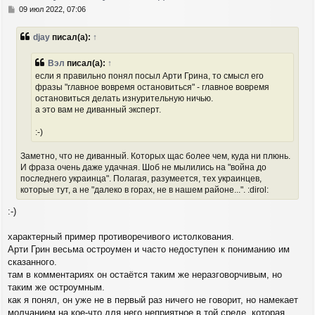
с
С
09 июл 2022, 07:06
я
о
о
к
djay
писал(а):
↑
б
н
щ
а
е
Вэл
писал(а):
↑
ч
н
а
если я правильно понял посыл Арти Грина, то смысл его
и
л
фразы "главное вовремя остановиться" - главное вовремя
е
у
остановиться делать изнурительную ничью.
а это вам не диванный эксперт.
:-)
Заметно, что не диванный. Которых щас более чем, куда ни плюнь.
И фраза очень даже удачная. Шоб не мылились на "война до
последнего украинца". Полагая, разумеется, тех украинцев,
которые тут, а не "далеко в горах, не в нашем районе...". :dirol:
:-)
характерный пример противоречивого истолкования.
Арти Грин весьма остроумен и часто недоступен к пониманию им
сказанного.
там в комментариях он остаётся таким же неразговорчивым, но
таким же остроумным.
как я понял, он уже не в первый раз ничего не говорит, но намекает
молчанием на кое-что для него неприятное в той среде, которая