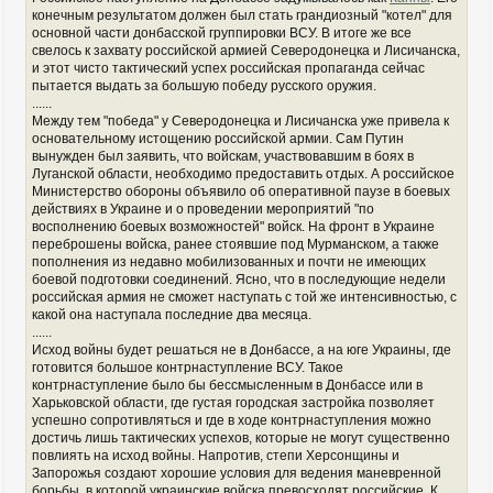
конечным результатом должен был стать грандиозный "котел" для
основной части донбасской группировки ВСУ. В итоге же все
свелось к захвату российской армией Северодонецка и Лисичанска,
и этот чисто тактический успех российская пропаганда сейчас
пытается выдать за большую победу русского оружия.
......
Между тем "победа" у Северодонецка и Лисичанска уже привела к
основательному истощению российской армии. Сам Путин
вынужден был заявить, что войскам, участвовавшим в боях в
Луганской области, необходимо предоставить отдых. А российское
Министерство обороны объявило об оперативной паузе в боевых
действиях в Украине и о проведении мероприятий "по
восполнению боевых возможностей" войск. На фронт в Украине
переброшены войска, ранее стоявшие под Мурманском, а также
пополнения из недавно мобилизованных и почти не имеющих
боевой подготовки соединений. Ясно, что в последующие недели
российская армия не сможет наступать с той же интенсивностью, с
какой она наступала последние два месяца.
......
Исход войны будет решаться не в Донбассе, а на юге Украины, где
готовится большое контрнаступление ВСУ. Такое
контрнаступление было бы бессмысленным в Донбассе или в
Харьковской области, где густая городская застройка позволяет
успешно сопротивляться и где в ходе контрнаступления можно
достичь лишь тактических успехов, которые не могут существенно
повлиять на исход войны. Напротив, степи Херсонщины и
Запорожья создают хорошие условия для ведения маневренной
борьбы, в которой украинские войска превосходят российские. К