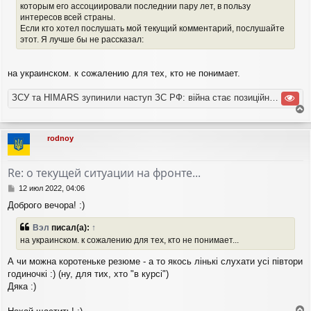
которым его ассоциировали последнии пару лет, в пользу
интересов всей страны.
Если кто хотел послушать мой текущий комментарий, послушайте
этот. Я лучше бы не рассказал:
на украинском. к сожалению для тех, кто не понимает.
ЗСУ та HIMARS зупинили наступ ЗС РФ: війна стає позиційною | Бутусов НАЖИВО 11.07.2022
е
р
rodnoy
н
у
т
Re: о текущей ситуации на фронте...
ь
с
С
12 июл 2022, 04:06
я
о
Доброго вечора! :)
о
к
б
н
Вэл
писал(а):
↑
щ
а
е
на украинском. к сожалению для тех, кто не понимает...
ч
н
а
и
А чи можна коротеньке резюме - а то якось лiнькi слухати усi пiвтори
л
е
годиночкi :) (ну, для тих, хто "в курсі")
у
Дяка :)