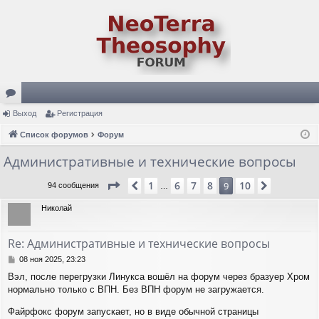
ор
Выход
Регистрация
ум
Список форумов
Форум
ы
Административные и технические вопросы
Страница
9
из
10
1
6
7
8
10
Пред.
9
След.
94 сообщения
…
Николай
Re: Административные и технические вопросы
С
08 ноя 2025, 23:23
о
Вэл, после перегрузки Линукса вошёл на форум через бразуер Хром
о
нормально только с ВПН. Без ВПН форум не загружается.
б
щ
Файрфокс форум запускает, но в виде обычной страницы
е