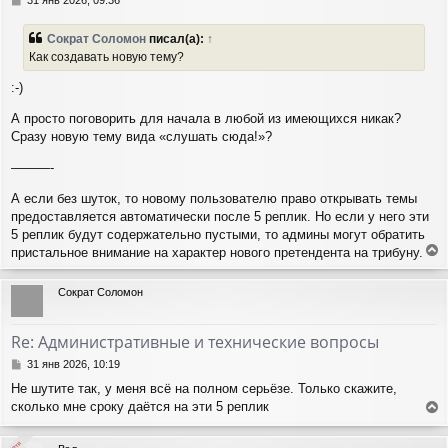
я
о
о
к
Сократ Соломон
писал(а):
↑
б
н
Как создавать новую тему?
щ
а
е
ч
:-)
н
а
и
л
А просто поговорить для начала в любой из имеющихся никак?
е
у
Сразу новую тему вида «слушать сюда!»?
———-
А если без шуток, то новому пользователю право открывать темы
предоставляется автоматически после 5 реплик. Но если у него эти
5 реплик будут содержательно пустыми, то админы могут обратить
пристальное внимание на характер нового претендента на трибуну.
е
р
Сократ Соломон
н
у
т
Re: Административные и технические вопросы
ь
с
С
31 янв 2026, 10:19
я
о
Не шутите так, у меня всё на полном серьёзе. Только скажите,
о
к
сколько мне сроку даётся на эти 5 реплик
б
н
е
щ
а
е
р
ч