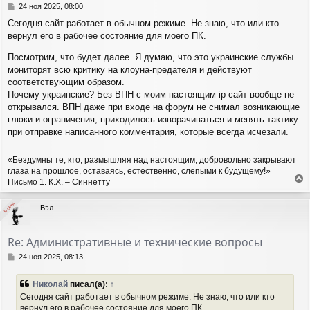
с
С
24 ноя 2025, 08:00
я
о
Сегодня сайт работает в обычном режиме. Не знаю, что или кто
о
к
вернул его в рабочее состояние для моего ПК.
б
н
щ
а
Посмотрим, что будет далее. Я думаю, что это украинские службы
е
ч
н
мониторят всю критику на клоуна-предателя и действуют
а
и
соответствующим образом.
л
е
у
Почему украинские? Без ВПН с моим настоящим ip сайт вообще не
открывался. ВПН даже при входе на форум не снимал возникающие
глюки и ограничения, приходилось изворачиваться и менять тактику
при отправке написанного комментария, которые всегда исчезали.
«Бездумны те, кто, размышляя над настоящим, добровольно закрывают
глаза на прошлое, оставаясь, естественно, слепыми к будущему!»
Письмо 1. К.Х. – Синнетту
е
р
В сети
В сети
Вэл
н
у
т
Re: Административные и технические вопросы
ь
с
С
24 ноя 2025, 08:13
я
о
о
к
Николай
писал(а):
↑
б
н
Сегодня сайт работает в обычном режиме. Не знаю, что или кто
щ
а
вернул его в рабочее состояние для моего ПК.
е