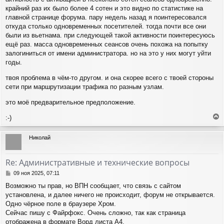
крайний раз их было более 4 сотен и это видно по статистике на
главной странице форума. пару недель назад я поинтересовался
откуда столько одновременных посетителей. тогда почти все они
были из вьетнама. при следующей такой активности поинтересуюсь
ещё раз. масса одновременных сеансов очень похожа на попытку
залогиниться от имени администратора. но на это у них могут уйти
годы.
твоя проблема в чём-то другом. и она скорее всего с твоей стороны
сети при маршрутизации трафика по разным узлам.
это моё предварительное предположение.
:-)
е
р
Николай
н
у
т
Re: Административные и технические вопросы
ь
с
С
09 ноя 2025, 07:11
я
о
Возможно ты прав, но ВПН сообщает, что связь с сайтом
о
к
установлена, и далее ничего не происходит, форум не открывается.
б
н
щ
Одно чёрное поле в браузере Хром.
а
е
ч
Сейчас пишу с Файрфокс. Очень сложно, так как страница
н
а
отображена в формате Ворд листа А4.