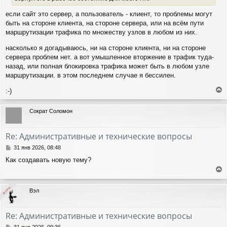
ч
н
а
если сайт это сервер, а пользователь - клиент, то проблемы могут
и
л
е
быть на стороне клиента, на стороне сервера, или на всём пути
у
маршрутизации трафика по множеству узлов в любом из них.
насколько я догадываюсь, ни на стороне клиента, ни на стороне
сервера проблем нет. а вот умышленное вторжение в трафик туда-
назад, или полная блокировка трафика может быть в любом узле
маршрутизации. в этом последнем случае я бессилен.
:-)
е
р
Сократ Соломон
н
у
т
Re: Административные и технические вопросы
ь
с
С
31 янв 2026, 08:48
я
о
Как создавать новую тему?
о
к
б
н
е
щ
а
е
р
ч
В сети
В сети
Вэл
н
н
а
и
у
л
е
т
у
Re: Административные и технические вопросы
ь
с
С
31 янв 2026, 09:36