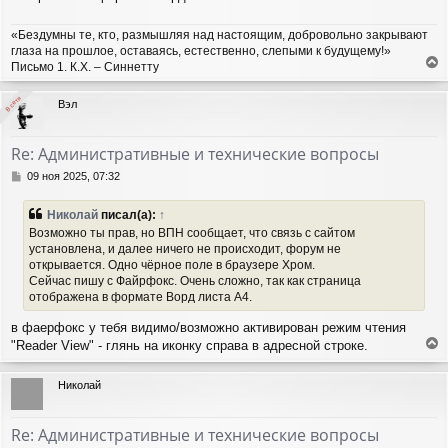
и
л
е
у
«Бездумны те, кто, размышляя над настоящим, добровольно закрывают
глаза на прошлое, оставаясь, естественно, слепыми к будущему!»
Письмо 1. К.Х. – Синнетту
е
р
В сети
В сети
Вэл
н
у
т
Re: Административные и технические вопросы
ь
с
С
09 ноя 2025, 07:32
я
о
о
к
Николай
писал(а):
↑
б
н
Возможно ты прав, но ВПН сообщает, что связь с сайтом
щ
а
установлена, и далее ничего не происходит, форум не
е
ч
открывается. Одно чёрное поле в браузере Хром.
н
а
и
Сейчас пишу с Файрфокс. Очень сложно, так как страница
л
е
отображена в формате Ворд листа А4.
у
в фаерфокс у тебя видимо/возможно активирован режим чтения
"Reader View" - глянь на иконку справа в адресной строке.
е
р
Николай
н
у
т
Re: Административные и технические вопросы
ь