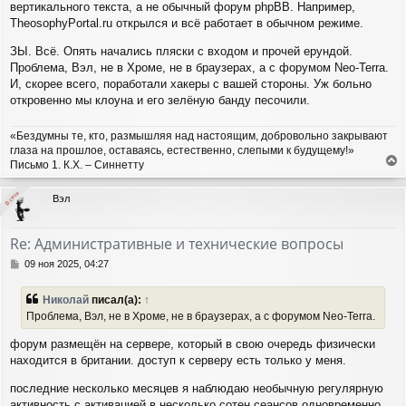
н
вертикального текста, а не обычный форум phpBB. Например,
и
TheosophyPortal.ru открылся и всё работает в обычном режиме.
е
ЗЫ. Всё. Опять начались пляски с входом и прочей ерундой.
Проблема, Вэл, не в Хроме, не в браузерах, а с форумом Neo-Terra.
И, скорее всего, поработали хакеры с вашей стороны. Уж больно
откровенно мы клоуна и его зелёную банду песочили.
«Бездумны те, кто, размышляя над настоящим, добровольно закрывают
глаза на прошлое, оставаясь, естественно, слепыми к будущему!»
Письмо 1. К.Х. – Синнетту
е
р
В сети
В сети
Вэл
н
у
т
Re: Административные и технические вопросы
ь
с
С
09 ноя 2025, 04:27
я
о
о
к
Николай
писал(а):
↑
б
н
Проблема, Вэл, не в Хроме, не в браузерах, а с форумом Neo-Terra.
щ
а
е
ч
форум размещён на сервере, который в свою очередь физически
н
а
и
находится в британии. доступ к серверу есть только у меня.
л
е
у
последние несколько месяцев я наблюдаю необычную регулярную
активность с активацией в несколько сотен сеансов одновременно.