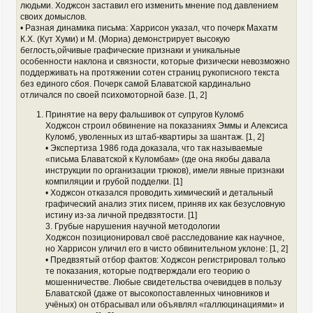
людьми. Ходжсон заставил его изменить мнение под давлением
своих домыслов.
• Разная динамика письма: Харрисон указал, что почерк Махатм
К.Х. (Кут Хуми) и М. (Мориа) демонстрирует высокую
беглость,ойчивые графические признаки и уникальные
особенности наклона и связности, которые физически невозможно
поддерживать на протяжении сотен страниц рукописного текста
без единого сбоя. Почерк самой Блаватской кардинально
отличался по своей психомоторной базе. [1, 2]
Принятие на веру фальшивок от супругов Куломб
Ходжсон строил обвинение на показаниях Эммы и Алексиса
Куломб, уволенных из штаб-квартиры за шантаж. [1, 2]
• Экспертиза 1986 года доказала, что так называемые
«письма Блаватской к Куломбам» (где она якобы давала
инструкции по организации трюков), имели явные признаки
компиляции и грубой подделки. [1]
• Ходжсон отказался проводить химический и детальный
графический анализ этих писем, приняв их как безусловную
истину из-за личной предвзятости. [1]
3. Грубые нарушения научной методологии
Ходжсон позиционировал своё расследование как научное,
но Харрисон уличил его в чисто обвинительном уклоне: [1, 2]
• Предвзятый отбор фактов: Ходжсон регистрировал только
те показания, которые подтверждали его теорию о
мошенничестве. Любые свидетельства очевидцев в пользу
Блаватской (даже от высокопоставленных чиновников и
учёных) он отбрасывал или объявлял «галлюцинациями» и