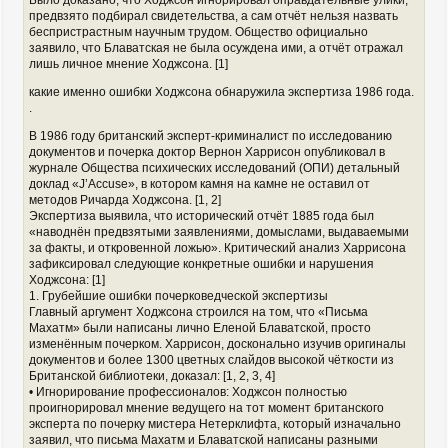
предвзято подбирал свидетельства, а сам отчёт нельзя назвать
беспристрастным научным трудом. Общество официально
заявило, что Блаватская не была осуждена ими, а отчёт отражал
лишь личное мнение Ходжсона. [1]
какие именно ошибки Ходжсона обнаружила экспертиза 1986 года.
.
В 1986 году британский эксперт-криминалист по исследованию
документов и почерка доктор Вернон Харрисон опубликовал в
журнале Общества психических исследований (ОПИ) детальный
доклад «J’Accuse», в котором камня на камне не оставил от
методов Ричарда Ходжсона. [1, 2]
Экспертиза выявила, что исторический отчёт 1885 года был
«наводнён предвзятыми заявлениями, домыслами, выдаваемыми
за факты, и откровенной ложью». Критический анализ Харрисона
зафиксировал следующие конкретные ошибки и нарушения
Ходжсона: [1]
1. Грубейшие ошибки почерковедческой экспертизы
Главный аргумент Ходжсона строился на том, что «Письма
Махатм» были написаны лично Еленой Блаватской, просто
изменённым почерком. Харрисон, досконально изучив оригиналы
документов и более 1300 цветных слайдов высокой чёткости из
Британской библиотеки, доказал: [1, 2, 3, 4]
• Игнорирование профессионалов: Ходжсон полностью
проигнорировал мнение ведущего на тот момент британского
эксперта по почерку мистера Нетерклифта, который изначально
заявил, что письма Махатм и Блаватской написаны разными