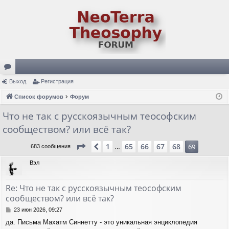
ор
Выход
Регистрация
ум
Список форумов
Форум
ы
Что не так с русскоязычным теософским
сообществом? или всё так?
Страница
69
из
69
1
65
66
67
68
Пред.
69
683 сообщения
…
Вэл
Re: Что не так с русскоязычным теософским
сообществом? или всё так?
С
23 июн 2026, 09:27
о
да. Письма Махатм Синнетту - это уникальная энциклопедия
о