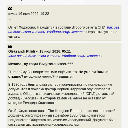
mvs » 16 июл 2026, 19:22
...
:
Отчёт Ходжсона. Находится в составе Второго отчёта ОПИ.
Как раз
на днях начал читать. Убойная вещь, кстати.
Нервным лучше не
читать.
Oleksandr Ptilidi » 18 июл 2026, 05:11
«Как раз на днях начал читать. Убойная вещь, кстати.»
Михаил , ну когда Вы угомонитесь???
Я не пойму Вы пиаритесь или ещё что -то.
Не уже ли Вам не
стыдно?
ну сколько можно?--извините.
В 1986 году британский эксперт-криминалист по исследованию
документов и почерка доктор Вернон Харрисон опубликовал в
журнале Общества психических исследований (ОПИ) детальный
доклад «J’Accuse», в котором камня на камне не оставил от
методов Ричарда Ходжсона.
Отчёт Ходжсона» (англ. The Hodgson Report) — это исторический
документ, опубликованный в декабре 1885 года Комитетом
лондонского Общества психических исследований. Документ был
составлен австралийским исследователем.