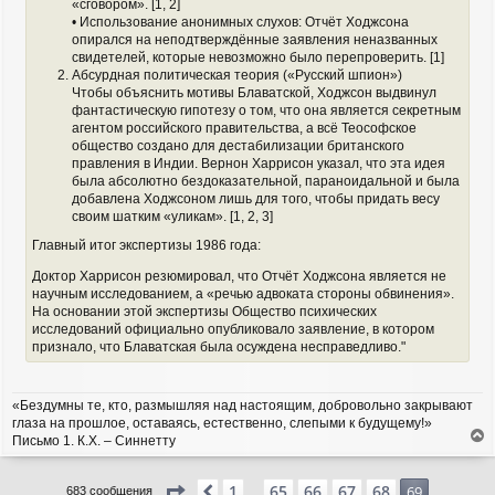
«сговором». [1, 2]
• Использование анонимных слухов: Отчёт Ходжсона
опирался на неподтверждённые заявления неназванных
свидетелей, которые невозможно было перепроверить. [1]
Абсурдная политическая теория («Русский шпион»)
Чтобы объяснить мотивы Блаватской, Ходжсон выдвинул
фантастическую гипотезу о том, что она является секретным
агентом российского правительства, а всё Теософское
общество создано для дестабилизации британского
правления в Индии. Вернон Харрисон указал, что эта идея
была абсолютно бездоказательной, параноидальной и была
добавлена Ходжсоном лишь для того, чтобы придать весу
своим шатким «уликам». [1, 2, 3]
Главный итог экспертизы 1986 года:
Доктор Харрисон резюмировал, что Отчёт Ходжсона является не
научным исследованием, а «речью адвоката стороны обвинения».
На основании этой экспертизы Общество психических
исследований официально опубликовало заявление, в котором
признало, что Блаватская была осуждена несправедливо."
«Бездумны те, кто, размышляя над настоящим, добровольно закрывают
глаза на прошлое, оставаясь, естественно, слепыми к будущему!»
Письмо 1. К.Х. – Синнетту
е
р
Страница
69
из
69
1
65
66
67
68
н
Пред.
69
683 сообщения
…