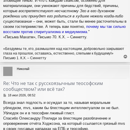
зловещей тенью. И что с каждым сеансом, особенно для
материализации, они умножают причины для бедствий, причины,
которые
воспрепятствуют несчастному Эго в его духовном
рождении или принудят его родиться в худшее нежели когда-либо
существование
– они, может быть, стали бы менее расточительны в
своем гостеприимстве. А теперь вам понятно,
почему мы так сильно
восстаем против спиритуализма и медиумизма
."
«Письма Махатм», Письмо 70. К.Х. – Синнетту.
«Бездумны те, кто, размышляя над настоящим, добровольно закрывают
глаза на прошлое, оставаясь, естественно, слепыми к будущему!»
Письмо 1. К.Х. – Синнетту
е
р
Николай
н
у
т
Re: Что не так с русскоязычным теософским
ь
сообществом? или всё так?
с
я
С
18 июл 2026, 08:52
к
о
Всегда знал подлость и осуждал за то, называя моральным
н
о
а
ублюдком, mvs, каким бы блестящим интеллектуалом он не был.
б
ч
щ
Ублюдок он и в теософии лживый глист.
а
е
Спасибо Олександру Птилиди за блестящее разоблачение и
н
л
опровержение отчёта Ходжсона, на который ссылается грязный mvs
и
у
в своих гнусавых нападках на ЕПБ и теософию.
е