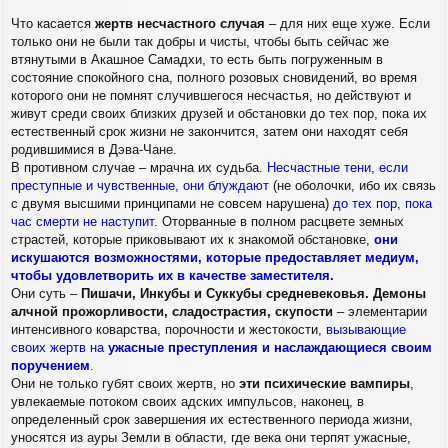
Что касается
жертв несчастного случая
– для них еще хуже. Если
только они не были так добры и чисты, чтобы быть сейчас же
втянутыми в Акашное Самадхи, то есть быть погруженным в
состояние спокойного сна, полного розовых сновидений, во время
которого они не помнят случившегося несчастья, но действуют и
живут среди своих близких друзей и обстановки до тех пор, пока их
естественный срок жизни не закончится, затем они находят себя
родившимися в Дэва-Чане.
В противном случае – мрачна их судьба.
Несчастные тени, если
преступные и чувственные, они блуждают
(не оболочки, ибо их связь
с двумя высшими принципами не совсем нарушена)
до тех пор, пока
час смерти не наступит
. Оторванные в полном расцвете земных
страстей, которые приковывают их к знакомой обстановке,
они
искушаются возможностями, которые предоставляет медиум,
чтобы удовлетворить их в качестве заместителя.
Они суть –
Пишачи, Инкубы и Суккубы средневековья. Демоны
алчной прожорливости, сладострастия, скупости
– элементарии
интенсивного коварства, порочности и жестокости,
вызывающие
своих жертв на
ужасные преступления и наслаждающиеся своим
поручением
.
Они не только губят своих жертв, но
эти психические вампиры
,
увлекаемые потоком своих адских импульсов, наконец, в
определенный срок завершения их естественного периода жизни,
уносятся из ауры Земли в области, где века они терпят ужасные,