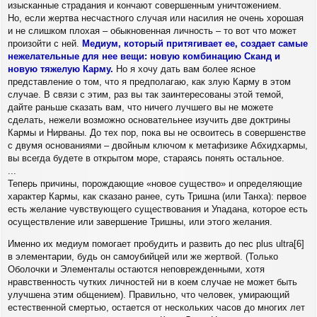
изысканные страдания и кончают совершенным уничтожением.
Но, если жертва несчастного случая или насилия не очень хорошая
и не слишком плохая – обыкновенная личность – то вот что может
произойти с ней.
Медиум, который притягивает ее, создает самые
нежелательные для нее вещи: новую комбинацию Сканд и
новую тяжелую Карму.
Но я хочу дать вам более ясное
представление о том, что я предполагаю, как злую Карму в этом
случае. В связи с этим, раз вы так заинтересованы этой темой,
дайте раньше сказать вам, что ничего лучшего вы не можете
сделать, нежели возможно основательнее изучить две доктрины
Кармы и Нирваны. До тех пор, пока вы не освоитесь в совершенстве
с двумя основаниями – двойным ключом к метафизике Абхидхармы,
вы всегда будете в открытом море, стараясь понять остальное.
...
Теперь причины, порождающие «новое существо» и определяющие
характер Кармы, как сказано ранее, суть Тришна (или Танха): первое
есть желание чувствующего существования и Упадана, которое есть
осуществление или завершение Тришны, или этого желания.
Именно их медиум помогает пробудить и развить до nec plus ultra[6]
в элементарии, будь он самоубийцей или же жертвой. (Только
Оболочки и Элементалы остаются неповрежденными, хотя
нравственность чутких личностей ни в коем случае не может быть
улучшена этим общением). Правильно, что человек, умирающий
естественной смертью, остается от нескольких часов до многих лет