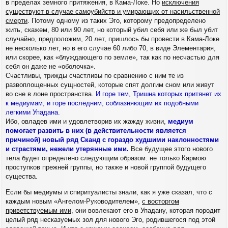
в пределах земного притяжения, в Кама-Локе. Но
исключения
существуют в случае самоубийств и умирающих от насильственной
смерти
. Потому одному из таких Эго, которому предопределено
жить, скажем, 80 или 90 лет, но который убил себя или же был убит
случайно, предположим, 20 лет, пришлось бы провести в Кама-Локе
не несколько лет, но в его случае 60 либо 70, в виде Элементария,
или скорее, как «блуждающего по земле», так как по несчастью для
себя он даже не «оболочка».
Счастливы, трижды счастливы по сравнению с ним те из
развоплощенных сущностей, которые спят долгим сном или живут
во сне в лоне пространства
. И горе тем, Тришна которых притянет их
к медиумам, и горе последним, соблазняющим их подобными
легкими Упадана.
Ибо, овладев ими и удовлетворив их жажду жизни,
медиум
помогает развить в них (в действительности является
причиной) новый ряд Сканд с гораздо худшими наклонностями
и страстями, нежели утерянные ими.
Все будущее этого нового
тела будет определено следующим образом: не только Кармою
проступков прежней группы, но также и новой группой будущего
существа.
Если бы медиумы и спиритуалисты знали, как я уже сказал, что с
каждым новым «Ангелом-Руководителем»,
с восторгом
приветствуемым ими
, они вовлекают его в Упадану, которая породит
целый ряд несказуемых зол для нового Эго, родившегося под этой