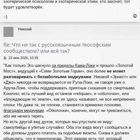
эзотерической психологии и эзотерической этики. кто захочет, тот
б
щ
будет удовлетворён.
е
н
:-)
и
е
е
р
Николай
н
у
т
Re: Что не так с русскоязычным теософским
ь
сообществом? или всё так?
с
я
С
23 июн 2026, 10:39
к
о
"Как только Эго шагнуло
за пределы Кама-Локи
и прошло «Золотой
н
о
а
Мост», ведущий к «Семи Золотым Горам», оно более
не может
б
ч
щ
разговаривать с беззаботными медиумами
. Никакой «Эрнест» или
а
е
«Джо» никогда не возвращаются из Рупа-Локи, не говоря уже о
н
л
Арупа-Локе, чтобы поддерживать приятные сношения со смертными.
и
у
Конечно, есть лучший вид останков «reliquae»; и «оболочки», или
е
«блуждающие по земле», как их здесь называют, не все непременно
плохи. Но даже те, не плохие, становятся временно плохими,
благодаря медиумам
. «Оболочки», конечно, могут не тревожиться,
ибо им нечего терять.
Но есть другой вид духов, которых мы упустили из виду:
самоубийцы и убитые случайно. Оба эти вида могут сообщаться и
оба должны дорого платить за подобные визиты. Снова я должен
объяснить, что я предполагаю. Этот разряд есть тот, который