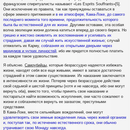
французские спиритуалисты называют «Les Esprits Souffrants»[5].
Они исключение из правила, так как принуждены оставаться в
сфере земного притяжения и
в ее атмосфере, Кама-Локе, до самого
последнего момента того времени, продолжительность которого
была бы естественной для их жизни
. Другими остовами, эта особая
волна эволюции жизни должна катиться вперед до своего берега. Но
грешно и жестоко оживлять их воспоминание и усиливать их
страдания, давая им случай жить искусственной жизнью
; случай
отяжелить их Карму,
соблазняя их открытыми дверьми через
медиумов и чутких личностей
, ибо им придется полностью платить
за каждое такое удовольствие.
Я объясню.
Самоубийцы
, которые безрассудно надеются избежать
жизни, находят себя все еще живыми, имеют в запасе достаточно
страданий в этом самом существовании. Их наказание заключается
в интенсивности их жизни. Потеряв через безрассудное действие
свой седьмой и шестой принципы (хотя и не навсегда, ибо они могут
вернуть оба), вместо того, чтобы принять свое наказание и
постараться найти возможность искупления, они часто сожалеют о
жизни и соблазняются вернуть ее захватом, преступными
средствами.
В Кама-Локе, месте сильнейших вожделений, они могут
удовлетворять свои земные вожделения лишь через живой организм
и, поступая так, по истечению естественного срока, они обычно
утрачивают свою Монаду навсегда.