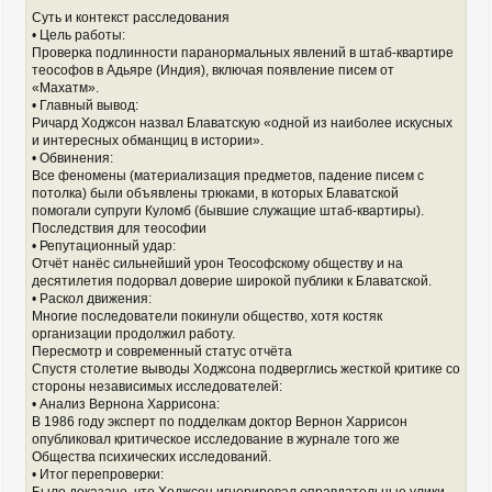
Суть и контекст расследования
• Цель работы:
Проверка подлинности паранормальных явлений в штаб-квартире
теософов в Адьяре (Индия), включая появление писем от
«Махатм».
• Главный вывод:
Ричард Ходжсон назвал Блаватскую «одной из наиболее искусных
и интересных обманщиц в истории».
• Обвинения:
Все феномены (материализация предметов, падение писем с
потолка) были объявлены трюками, в которых Блаватской
помогали супруги Куломб (бывшие служащие штаб-квартиры).
Последствия для теософии
• Репутационный удар:
Отчёт нанёс сильнейший урон Теософскому обществу и на
десятилетия подорвал доверие широкой публики к Блаватской.
• Раскол движения:
Многие последователи покинули общество, хотя костяк
организации продолжил работу.
Пересмотр и современный статус отчёта
Спустя столетие выводы Ходжсона подверглись жесткой критике со
стороны независимых исследователей:
• Анализ Вернона Харрисона:
В 1986 году эксперт по подделкам доктор Вернон Харрисон
опубликовал критическое исследование в журнале того же
Общества психических исследований.
• Итог перепроверки:
Было доказано, что Ходжсон игнорировал оправдательные улики,