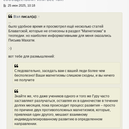
я
С
25 июн 2025, 10:18
к
о
н
о
Вэл
писал(а):
↑
а
б
...
ч
щ
было удобное время и просмотрел ещё несколько статей
а
е
Блаватской, которые не отнесены в раздел "Магнетизма" в
н
л
и
теопедии. но наиболее информативными для меня оказались
у
е
Письма Махатм.
:-)
вот тебе для размышлений:
Следовательно, заседать вам с вашей леди более чем
бесполезно! Ваши магнетизмы слишком сходны, и вы ничего
не получите
Знайте же, что даже учеников одного и того же Гуру часто
заставляют разлучаться, оставляя их в одиночестве в течение
долгих месяцев, пока происходит процесс развития – просто
по причине двух противоположных магнетизмов, которые,
привлекая один другого, мешают взаимному
индивидуализированному развитию в определенном
направлении.