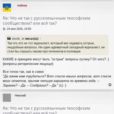
р
rodnoy
н
у
т
Re: Что не так с русскоязычным теософским
ь
сообществом? или всё так?
с
я
С
24 июн 2025, 14:59
к
о
н
о
dusik_ie
писал(а):
↑
а
б
Так что это не тот журналист, который мог задавать острые,
ч
щ
неудобные вопросы. Ни один адекватный западный журналист, не
а
е
стал бы слушать сказки про печенегов и половцев
н
л
и
у
КАКИЕ в принципе могут быть "острые" вопросы путину? От кого? :)
е
(вопросы риторические якщощо)
Все точно так, как в совке:
"
Да зачем вам трудиться? Вот список ваших вопросов, вот список
моих ответов, причем четыре варианта по времени года. –
Заранее? – Да. – Сообразил? – Да.
" (с) :)
е
р
Николай
н
у
т
Re: Что не так с русскоязычным теософским
ь
сообществом? или всё так?
с