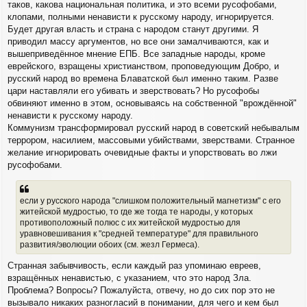
таков, какова национальная политика, и это всеми русофобами,
клопами, полными ненависти к русскому народу, игнорируется.
Будет другая власть и страна с народом станут другими. Я
приводил массу аргументов, но все они замалчиваются, как и
вышеприведённое мнение ЕПБ. Все западные народы, кроме
еврейского, взращены христианством, проповедующим Добро, и
русский народ во времена Блаватской был именно таким. Разве
цари наставляли его убивать и зверствовать? Но русофобы
обвиняют именно в этом, основываясь на собственной "врождённой"
ненависти к русскому народу.
Коммунизм трансформировал русский народ в советский небывалым
террором, насилием, массовыми убийствами, зверствами. Странное
желание игнорировать очевидные факты и упорствовать во лжи
русофобами.
если у русского народа "слишком положительный магнетизм" с его
житейской мудростью, то где же тогда те народы, у которых
противоположный полюс с их житейской мудростью для
уравновешивания к "средней температуре" для правильного
развития/эволюции обоих (см. жезл Гермеса).
Странная забывчивость, если каждый раз упоминаю евреев,
взращённых ненавистью, с указанием, что это народ Зла.
Проблема? Вопросы? Пожалуйста, отвечу, но до сих пор это не
вызывало никаких разногласий в понимании, для чего и кем был