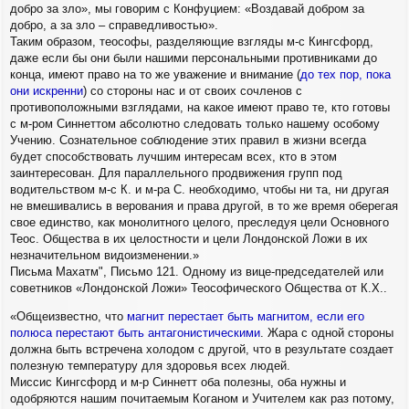
добро за зло», мы говорим с Конфуцием: «Воздавай добром за
добро, а за зло – справедливостью».
Таким образом, теософы, разделяющие взгляды м-с Кингсфорд,
даже если бы они были нашими персональными противниками до
конца, имеют право на то же уважение и внимание (
до тех пор, пока
они искренни
) со стороны нас и от своих сочленов с
противоположными взглядами, на какое имеют право те, кто готовы
с м-ром Синнеттом абсолютно следовать только нашему особому
Учению. Сознательное соблюдение этих правил в жизни всегда
будет способствовать лучшим интересам всех, кто в этом
заинтересован. Для параллельного продвижения групп под
водительством м-с К. и м-ра С. необходимо, чтобы ни та, ни другая
не вмешивались в верования и права другой, в то же время оберегая
свое единство, как монолитного целого, преследуя цели Основного
Теос. Общества в их целостности и цели Лондонской Ложи в их
незначительном видоизменении.»
Письма Махатм", Письмо 121. Одному из вице-председателей или
советников «Лондонской Ложи» Теософического Общества от К.Х..
«Общеизвестно, что
магнит перестает быть магнитом, если его
полюса перестают быть антагонистическими
. Жара с одной стороны
должна быть встречена холодом с другой, что в результате создает
полезную температуру для здоровья всех людей.
Миссис Кингсфорд и м-р Синнетт оба полезны, оба нужны и
одобряются нашим почитаемым Коганом и Учителем как раз потому,