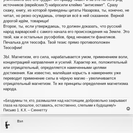
источников (еврейских?) набросили клеймо "антисемит". Сразу
скажу, книгу, из которой приведены цитаты Назарова, ты, конечно, не
читал, но резко осуждаешь, отвергая всё в ней сказанное. Верной
дорогой идём, товарищи!
Второе, ты, если утверждаешь, то должен доказать, что русский
народ варварский с самого начала его происхождения на Земле. Это
твой, как и остальных русофобов, бред ненависти фанатиков.
Печалька для теософа. Твой тезис прямо противоположен
Теософии!
ЗЫ. Магнетизм, его сила, нарабатывается умом, применением воли,
концентрацией направления и усилий. Характер же, положительный
или отрицательный, определяется намеченными целями
достижения. Как известно, малейшая корысть в намерениях уже
переводит применение силы в чёрную магию - увеличивается
отрицательный магнетизм. Те же принципы определения магнетизма
народа.
«Бездумны те, кто, размышляя над настоящим, добровольно закрывают
глаза на прошлое, оставаясь, естественно, слепыми к будущему!»
Письмо 1. К.Х. – Синнетту
е
р
Вэл
н
у
т