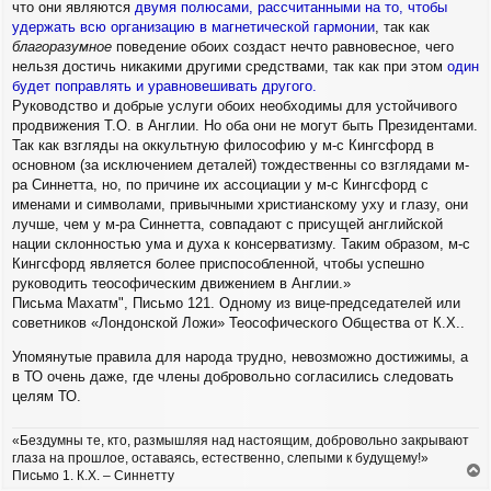
что они являются
двумя полюсами, рассчитанными на то, чтобы
удержать всю организацию в магнетической гармонии
, так как
благоразумное
поведение обоих создаст нечто равновесное, чего
нельзя достичь никакими другими средствами, так как при этом
один
будет поправлять и уравновешивать другого.
Руководство и добрые услуги обоих необходимы для устойчивого
продвижения Т.О. в Англии. Но оба они не могут быть Президентами.
Так как взгляды на оккультную философию у м-с Кингсфорд в
основном (за исключением деталей) тождественны со взглядами м-
ра Синнетта, но, по причине их ассоциации у м-с Кингсфорд с
именами и символами, привычными христианскому уху и глазу, они
лучше, чем у м-ра Синнетта, совпадают с присущей английской
нации склонностью ума и духа к консерватизму. Таким образом, м-с
Кингсфорд является более приспособленной, чтобы успешно
руководить теософическим движением в Англии.»
Письма Махатм", Письмо 121. Одному из вице-председателей или
советников «Лондонской Ложи» Теософического Общества от К.Х..
Упомянутые правила для народа трудно, невозможно достижимы, а
в ТО очень даже, где члены добровольно согласились следовать
целям ТО.
«Бездумны те, кто, размышляя над настоящим, добровольно закрывают
глаза на прошлое, оставаясь, естественно, слепыми к будущему!»
Письмо 1. К.Х. – Синнетту
е