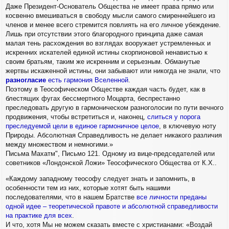
Даже Президент-Основатель Общества не имеет права прямо или
косвенно вмешиваться в свободу мысли самого смиреннейшего из
членов и менее всего стремится повлиять на его личное убеждение.
Лишь при отсутствии этого благородного принципа даже самая
малая тень расхождения во взглядах вооружает устремленных и
искренних искателей единой истины скорпионовой ненавистью к
своим братьям, таким же искренним и серьезным. Обманутые
жертвы искаженной истины, они забывают или никогда не знали, что
разногласие
есть гармония Вселенной
.
Поэтому в Теософическом Обществе каждая часть будет, как в
блестящих фугах бессмертного Моцарта, беспрестанно
преследовать другую в гармоническом разноголосии по пути вечного
продвижения, чтобы встретиться и, наконец,
слиться у порога
преследуемой цели в единое гармоничное целое
, в ключевую ноту
Природы. Абсолютная Справедливость не делает никакого различия
между множеством и немногими.»
Письма Махатм", Письмо 121. Одному из вице-председателей или
советников «Лондонской Ложи» Теософического Общества от К.Х..
«Каждому западному теософу следует знать и запомнить, в
особенности тем из них, которые хотят быть нашими
последователями, что в нашем Братстве
все личности преданы
одной идее – теоретической правоте и абсолютной справедливости
на практике для всех
.
И что, хотя Мы не можем сказать вместе с христианами: «Воздай