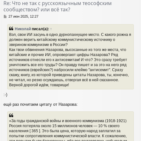
Re: Что не так с русскоязычным теософским
ь
сообществом? или всё так?
с
я
С
27 июн 2025, 12:27
к
о
н
о
Николай
писал(а):
↑
а
б
Вэл, свои ИИ засунь в одно дурнопахнущее место. С какого рожна я
ч
щ
должен верить китайскому коммунистическому источнику о
а
е
зверином коммунизме в России?
н
л
и
Как твои обвинения Назарова, высосанные из того же места, что
у
е
китайские и прочие ИИ, опровергают цифры Назарова? Ряд
источников отнесли его к антисемитам! И что? Это сразу требует
уничтожить все его труды? Он правду пишет и за это на него ряд
источников (еврейских?) набросили клеймо "антисемит". Сразу
скажу, книгу, из которой приведены цитаты Назарова, ты, конечно,
не читал, но резко осуждаешь, отвергая всё в ней сказанное.
Верной дорогой идём, товарищи!
:-)
ещё раз почитаем цитату от Назарова:
«За годы гражданской войны и военного коммунизма (1918-1921)
Россия потеряла около 15 миллионов человек — 10 % своего
населения [ 365 ]. Это была цена, которую народ заплатил за
попытки сопротивления коммунистической власти. К сожалению,
эти попытки были безуспешны, ибо все подавлялось небывалым