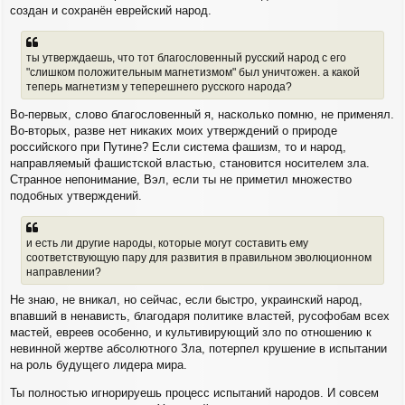
создан и сохранён еврейский народ.
ты утверждаешь, что тот благословенный русский народ с его
"слишком положительным магнетизмом" был уничтожен. а какой
теперь магнетизм у теперешнего русского народа?
Во-первых, слово благословенный я, насколько помню, не применял.
Во-вторых, разве нет никаких моих утверждений о природе
российского при Путине? Если система фашизм, то и народ,
направляемый фашистской властью, становится носителем зла.
Странное непонимание, Вэл, если ты не приметил множество
подобных утверждений.
и есть ли другие народы, которые могут составить ему
соответствующую пару для развития в правильном эволюционном
направлении?
Не знаю, не вникал, но сейчас, если быстро, украинский народ,
впавший в ненависть, благодаря политике властей, русофобам всех
мастей, евреев особенно, и культивирующий зло по отношению к
невинной жертве абсолютного Зла, потерпел крушение в испытании
на роль будущего лидера мира.
Ты полностью игнорируешь процесс испытаний народов. И совсем