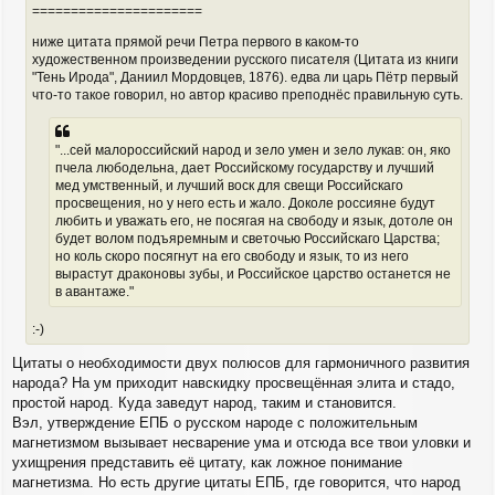
======================
ниже цитата прямой речи Петра первого в каком-то
художественном произведении русского писателя (Цитата из книги
"Тень Ирода", Даниил Мордовцев, 1876). едва ли царь Пётр первый
что-то такое говорил, но автор красиво преподнёс правильную суть.
"...сей малороссийский народ и зело умен и зело лукав: он, яко
пчела любодельна, дает Российскому государству и лучший
мед умственный, и лучший воск для свещи Российскаго
просвещения, но у него есть и жало. Доколе россияне будут
любить и уважать его, не посягая на свободу и язык, дотоле он
будет волом подъяремным и светочью Российскаго Царства;
но коль скоро посягнут на его свободу и язык, то из него
вырастут драконовы зубы, и Российское царство останется не
в авантаже."
:-)
Цитаты о необходимости двух полюсов для гармоничного развития
народа? На ум приходит навскидку просвещённая элита и стадо,
простой народ. Куда заведут народ, таким и становится.
Вэл, утверждение ЕПБ о русском народе с положительным
магнетизмом вызывает несварение ума и отсюда все твои уловки и
ухищрения представить её цитату, как ложное понимание
магнетизма. Но есть другие цитаты ЕПБ, где говорится, что народ