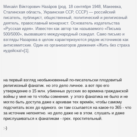
Михаи́л Ви́кторович Наза́ров (род. 18 сентября 1948, Макеевка,
Сталинская область, Украинская ССР, СССР) — российский
писатель, публицист, общественный, политический и религиозный
деятель, православный монархист. Основатель издательства
«Русская идея». Известен как автор так называемого «Письма
500/5000», вызвавшего международный скандал. Само письмо и
взгляды Назарова в целом характеризуются рядом источников как
антисемитские. Один из организаторов движения «Жить без страха
иудейска!»[1].
на первый взгляд необыкновенный по-писательски плодовитый
религиозный фанатик. но это дело личное. а вот про его
утверждение о 15 млн. убиенных русских во времена гражданской
войны у мня не то чтобы сомнения. у этого фанатика не было и не
могло быть доступа даже к архивам тех времён, чтобы самому
подсчитать всех до единого. он там ссылается на какое-то 365 - что
за источник непонятно. но дело даже не в этом. слушать и даже
прислушиваться к фанатикам - грех. простительный.
:-)