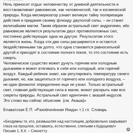
Ночь приносит отдых человечеству от дневной деятельности и
восстанавливает равновесие, как человеческой, так и космической
природы. Когда месмеризатор узнает великую тайну поляризации
действия и придания своему флюиду двуполой силы, – он станет
величайшим магом. Таким образом астральный свет андрогинен, ибо
равновесие является результатом двух противоположных сил,
постоянно действующих одна на другую. Результатом этого
является жизнь. Когда эти две силы расширяются и остаются
бездейственными так долго, что одна становится равносильной
другой и приходят в состояние полного покоя, то это состояние есть
смерть.
Человеческое существо может дунуть горячим или холодным
дыханием и может втягивать в себя или холодный, или горячий
воздух. Каждый ребенок знает, как регулировать температуру своего
дыхания; но, как защититься от горячего или холодного воздуха, –
ни один физиолог определенно еще не узнал. Только астральный
свет, главная действующая сила в магии, может раскрыть нам все
секреты природы. Астральный свет идентичен с акашей индусов.
Это слово мы сейчас объясним. (см. Акаша)»
Блаватская Е.П. «Разоблачённая Изида» т.1 гл. Словарь
«Бездумны те, кто, размышляя над настоящим, добровольно закрывают
глаза на прошлое, оставаясь, естественно, слепыми к будущему!»
Письмо 1. К.Х. – Синнетту