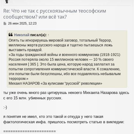
у
т
Re: Что не так с русскоязычным теософским
ь
сообществом? или всё так?
с
я
С
26 июн 2025, 12:23
к
о
н
о
Николай
писал(а):
↑
а
б
Опять ты игнорируешь мировой заговор, тотальный Террор,
ч
щ
миллионы жертв русского народа и тщетно пытаешься ложь
а
е
выставить правдой.
н
л
и
«За годы гражданской войны и военного коммунизма (1918-1921)
у
е
Россия потеряла около 15 миллионов человек — 10 % своего
населения [ 365 ]. Это была цена, которую народ заплатил за
попытки сопротивления коммунистической власти. К сожалению,
эти попытки были безуспешны, ибо все подавлялось небывалым
террором.»
Михаил НАЗАРОВ «За кулисами “русской” революции»
ты уже очень много раз цитируешь некоего Михаила Назарова здесь
с его 15 млн. убиенных русских.
:-)
я понятия не имел, кто это такой и откуда у него такая
фактологическая инфа. пришлось посмотреть статью в викпедии:
======================