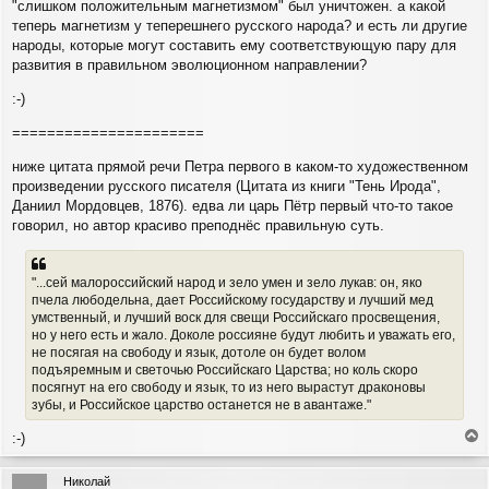
"слишком положительным магнетизмом" был уничтожен. а какой
теперь магнетизм у теперешнего русского народа? и есть ли другие
народы, которые могут составить ему соответствующую пару для
развития в правильном эволюционном направлении?
:-)
======================
ниже цитата прямой речи Петра первого в каком-то художественном
произведении русского писателя (Цитата из книги "Тень Ирода",
Даниил Мордовцев, 1876). едва ли царь Пётр первый что-то такое
говорил, но автор красиво преподнёс правильную суть.
"...сей малороссийский народ и зело умен и зело лукав: он, яко
пчела любодельна, дает Российскому государству и лучший мед
умственный, и лучший воск для свещи Российскаго просвещения,
но у него есть и жало. Доколе россияне будут любить и уважать его,
не посягая на свободу и язык, дотоле он будет волом
подъяремным и светочью Российскаго Царства; но коль скоро
посягнут на его свободу и язык, то из него вырастут драконовы
зубы, и Российское царство останется не в авантаже."
:-)
е
р
Николай
н