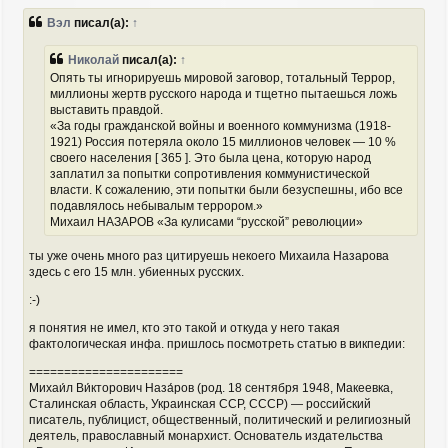
н
о
Вэл
писал(а):
↑
а
б
ч
щ
а
е
Николай
писал(а):
↑
н
л
Опять ты игнорируешь мировой заговор, тотальный Террор,
и
у
миллионы жертв русского народа и тщетно пытаешься ложь
е
выставить правдой.
«За годы гражданской войны и военного коммунизма (1918-
1921) Россия потеряла около 15 миллионов человек — 10 %
своего населения [ 365 ]. Это была цена, которую народ
заплатил за попытки сопротивления коммунистической
власти. К сожалению, эти попытки были безуспешны, ибо все
подавлялось небывалым террором.»
Михаил НАЗАРОВ «За кулисами “русской” революции»
ты уже очень много раз цитируешь некоего Михаила Назарова
здесь с его 15 млн. убиенных русских.
:-)
я понятия не имел, кто это такой и откуда у него такая
фактологическая инфа. пришлось посмотреть статью в викпедии:
======================
Михаи́л Ви́кторович Наза́ров (род. 18 сентября 1948, Макеевка,
Сталинская область, Украинская ССР, СССР) — российский
писатель, публицист, общественный, политический и религиозный
деятель, православный монархист. Основатель издательства