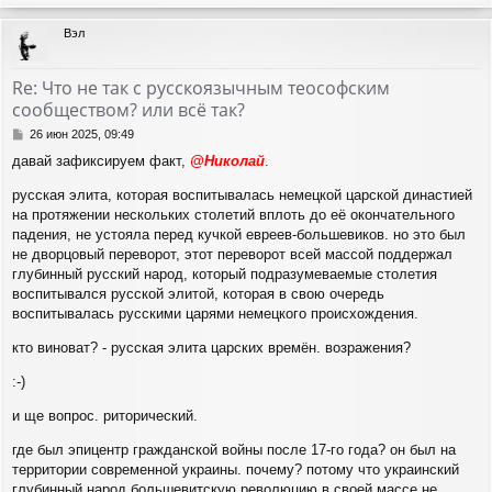
е
р
Вэл
н
у
т
Re: Что не так с русскоязычным теософским
ь
сообществом? или всё так?
с
я
С
26 июн 2025, 09:49
к
о
давай зафиксируем факт,
@Николай
.
н
о
а
б
русская элита, которая воспитывалась немецкой царской династией
ч
щ
на протяжении нескольких столетий вплоть до её окончательного
а
е
н
л
падения, не устояла перед кучкой евреев-большевиков. но это был
и
у
не дворцовый переворот, этот переворот всей массой поддержал
е
глубинный русский народ, который подразумеваемые столетия
воспитывался русской элитой, которая в свою очередь
воспитывалась русскими царями немецкого происхождения.
кто виноват? - русская элита царских времён. возражения?
:-)
и ще вопрос. риторический.
где был эпицентр гражданской войны после 17-го года? он был на
территории современной украины. почему? потому что украинский
глубинный народ большевитскую революцию в своей массе не