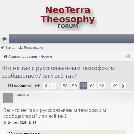
ор
Выход
Регистрация
ум
Список форумов
Форум
ы
Что не так с русскоязычным теософским
сообществом? или всё так?
Страница
60
из
69
1
58
59
61
62
69
Пред.
60
Сл
683 сообщения
…
…
dusik_ie
Re: Что не так с русскоязычным теософским
сообществом? или всё так?
С
24 июн 2025, 11:16
о
о