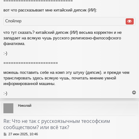
============================
вот что рассказывает мне китайский дипсик (ИИ):
Спойлер
что тут сказать? китайский дипсик (ИИ) весьма корректен и не
западает на всякую чушь русского религиозно-философского
фанатизма.
:-)
======================
можешь поставить себе на комп эту штуку (дипсик). и прежде чем
транслировать здесь всякую чушь, почитать мнение умной
информированной машины.
:-)
е
р
Николай
н
у
т
Re: Что не так с русскоязычным теософским
ь
сообществом? или всё так?
с
я
С
27 июн 2025, 10:46
к
о