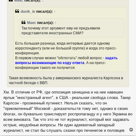
Макс
писал(а):
↑
б
щ
е
dusik_ie
писал(а):
↑
н
и
Макс
писал(а):
↑
е
Так почему этот аргумент ему не предъявили
представители иностранных СМИ?
Есть большая разница, когда интервью дается одному
коррспонденту (или не большой группе) и когда это пресс-
конференция.
В первом случае можно "обглотать" любой вопрос -
задать
вопросы возникающие по ходу ответа
. А на пресс-
конференции такого не получится.
Такая возможность была у американского журналиста Карлсона в
частной беседе с ВВП.
Хм. В отличие от РФ, где оппозиция зачищена и на нее навешен
ярлык "иностранный агент", в США - реальная свобода слова. Такер
Карлсон - прозженный путинист. Нельзя сказать, что он
"прикомленный" Москвой - доказательств тому нет, однако в своих
блогах, он буквально транслирует роспропаганду и у него Украина во
всем виновата. Так что это не тот журналист, который мог задавать
острые, неудобные вопросы. Ни один адекватный западный
журналист, не стал бы слушать сказки про печенегов и половцев
е