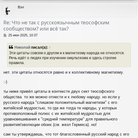
р
Вэл
н
у
т
Re: Что не так с русскоязычным теософским
ь
сообществом? или всё так?
с
я
С
25 июн 2025, 10:37
к
о
н
о
Николай
писал(а):
↑
а
б
Эти цитаты совсем о другом и к магнетизму народа не относятся.
ч
щ
Речь идёт о людях при изучении оккультизма и здесь строгие
а
е
правила.
н
л
и
у
нет. эти цитаты относятся равно и к коллективному магнетизму.
е
:-)
ты ниже привёл цитаты в контексте двух сект теософского
общества. то же можно отнести и к любому народу. но если у
русского народа "слишком положительный магнетизм" с его
житейской мудростью, то где же тогда те народы, у которых
противоположный полюс с их житейской мудростью для
уравновешивания к "средней температуре" для правильного
развития/эволюции обоих (см. жезл Гермеса). но!
сам ты утверждаешь, что тот благословенный русский народ с его