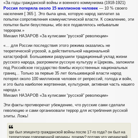
«За годы гражданской войны и военного коммунизма (1918-1921)
Россия потеряла около 15 миллионов человек
— 10 % своего
населения [ 365 ]. Это была цена, которую народ заплатил за
попытки сопротивления коммунистической власти. К сожалению, эти
попытки были безуспешны, ибо все подавлялось небывалым
террором.»
Михаил НАЗАРОВ «За кулисами “русской” революции»
«… для России последствия этого режима оказались не
теоретической угрозой, а действительной национальной
катастрофой. Большевики разрушили традиционный уклад жизни
русского народа, разгромили русскую культуру и Церковь, заложили
под Российское государство бомбы искусственных национальных
границ... Только за первые 35 лет большевицкой власти народ
потерял около 100 миллионов человек от репрессий, голода и войн,
и это была наиболее жертвенная, культурная, активная часть нашего
народа.»
Михаил НАЗАРОВ «За кулисами “русской” революции»
Эти факты противоречат убеждению, что русские сами сделали
геволюцию и сами организовали террор для истребления русской
элиты. Ложь!
где был эпицентр гражданской войны после 17-го года? он был на
территории современной украины. почему? потому что украинский