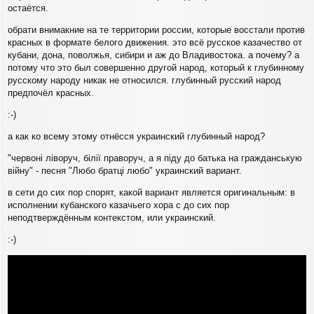
остаётся.
обрати внимакние на те территории россии, которые восстали против
красных в формате белого движения. это всё русское казачество от
кубани, дона, поволжья, сибири и аж до Владивостока. а почему? а
потому что это был совершенно другой народ, который к глубинному
русскому народу никак не относился. глубинный русский народ
предпочёл красных.
:-)
а как ко всему этому отнёсся украинский глубинный народ?
"червоні ліворуч, білії праворуч, а я піду до батька на гражданськую
війну" - песня "Любо братці любо" украинский вариант.
в сети до сих пор спорят, какой вариант является оригинальным: в
исполнении кубанского казачьего хора с до сих пор
неподтверждённым контекстом, или украинский.
:-)