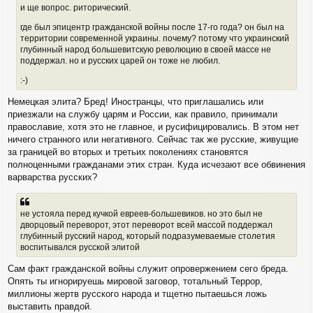
и ще вопрос. риторический.
где был эпицентр гражданской войны после 17-го года? он был на
территории современной украины. почему? потому что украинский
глубинный народ большевитскую революцию в своей массе не
поддержал. но и русских царей он тоже не любил.
:-)
Немецкая элита? Бред! Иностранцы, что приглашались или
приезжали на службу царям и России, как правило, принимали
православие, хотя это не главное, и русифицировались. В этом нет
ничего странного или негативного. Сейчас так же русские, живущие
за границей во вторых и третьих поколениях становятся
полноценными гражданами этих стран. Куда исчезают все обвинения
варварства русских?
не устояла перед кучкой евреев-большевиков. но это был не
дворцовый переворот, этот переворот всей массой поддержал
глубинный русский народ, который подразумеваемые столетия
воспитывался русской элитой
Сам факт гражданской войны служит опровержением сего бреда.
Опять ты игнорируешь мировой заговор, тотальный Террор,
миллионы жертв русского народа и тщетно пытаешься ложь
выставить правдой.