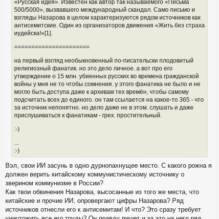
«Русская идея». Известен как автор так называемого «Письма
500/5000», вызвавшего международный скандал. Само письмо и
взгляды Назарова в целом характеризуются рядом источников как
антисемитские. Один из организаторов движения «Жить без страха
иудейска!»[1].
======================
на первый взгляд необыкновенный по-писательски плодовитый
религиозный фанатик. но это дело личное. а вот про его
утверждение о 15 млн. убиенных русских во времена гражданской
войны у мня не то чтобы сомнения. у этого фанатика не было и не
могло быть доступа даже к архивам тех времён, чтобы самому
подсчитать всех до единого. он там ссылается на какое-то 365 - что
за источник непонятно. но дело даже не в этом. слушать и даже
прислушиваться к фанатикам - грех. простительный.
:-)
...
:-)
Вэл, свои ИИ засунь в одно дурнопахнущее место. С какого рожна я
должен верить китайскому коммунистическому источнику о
зверином коммунизме в России?
Как твои обвинения Назарова, высосанные из того же места, что
китайские и прочие ИИ, опровергают цифры Назарова? Ряд
источников отнесли его к антисемитам! И что? Это сразу требует
уничтожить все его труды? Он правду пишет и за это на него ряд