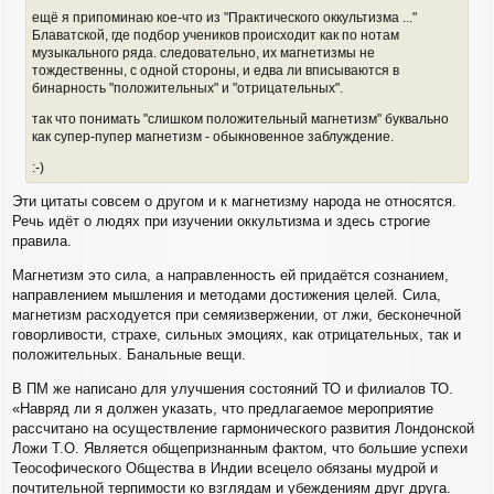
ещё я припоминаю кое-что из "Практического оккультизма ..."
Блаватской, где подбор учеников происходит как по нотам
музыкального ряда. следовательно, их магнетизмы не
тождественны, с одной стороны, и едва ли вписываются в
бинарность "положительных" и "отрицательных".
так что понимать "слишком положительный магнетизм" буквально
как супер-пупер магнетизм - обыкновенное заблуждение.
:-)
Эти цитаты совсем о другом и к магнетизму народа не относятся.
Речь идёт о людях при изучении оккультизма и здесь строгие
правила.
Магнетизм это сила, а направленность ей придаётся сознанием,
направлением мышления и методами достижения целей. Сила,
магнетизм расходуется при семяизвержении, от лжи, бесконечной
говорливости, страхе, сильных эмоциях, как отрицательных, так и
положительных. Банальные вещи.
В ПМ же написано для улучшения состояний ТО и филиалов ТО.
«Навряд ли я должен указать, что предлагаемое мероприятие
рассчитано на осуществление гармонического развития Лондонской
Ложи Т.О. Является общепризнанным фактом, что большие успехи
Теософического Общества в Индии всецело обязаны мудрой и
почтительной терпимости ко взглядам и убеждениям друг друга.