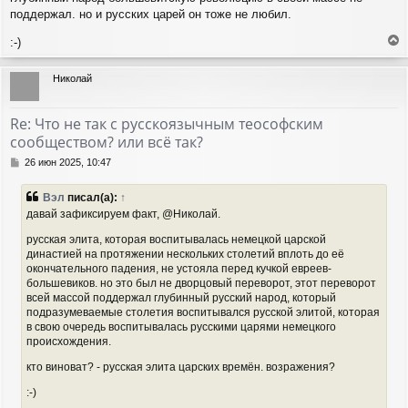
поддержал. но и русских царей он тоже не любил.
:-)
е
р
Николай
н
у
т
Re: Что не так с русскоязычным теософским
ь
сообществом? или всё так?
с
я
С
26 июн 2025, 10:47
к
о
н
о
Вэл
писал(а):
↑
а
б
давай зафиксируем факт, @Николай.
ч
щ
а
е
русская элита, которая воспитывалась немецкой царской
н
л
династией на протяжении нескольких столетий вплоть до её
и
у
окончательного падения, не устояла перед кучкой евреев-
е
большевиков. но это был не дворцовый переворот, этот переворот
всей массой поддержал глубинный русский народ, который
подразумеваемые столетия воспитывался русской элитой, которая
в свою очередь воспитывалась русскими царями немецкого
происхождения.
кто виноват? - русская элита царских времён. возражения?
:-)