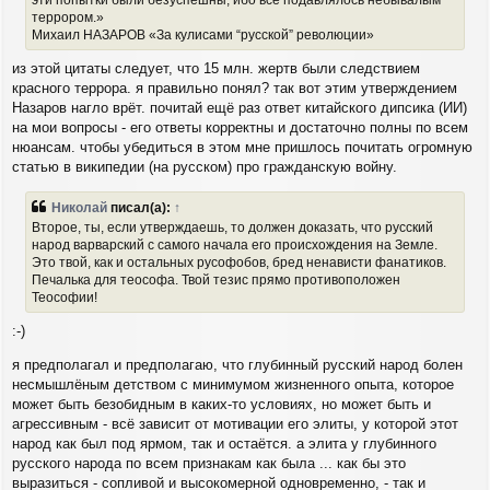
террором.»
Михаил НАЗАРОВ «За кулисами “русской” революции»
из этой цитаты следует, что 15 млн. жертв были следствием
красного террора. я правильно понял? так вот этим утверждением
Назаров нагло врёт. почитай ещё раз ответ китайского дипсика (ИИ)
на мои вопросы - его ответы корректны и достаточно полны по всем
нюансам. чтобы убедиться в этом мне пришлось почитать огромную
статью в википедии (на русском) про гражданскую войну.
Николай
писал(а):
↑
Второе, ты, если утверждаешь, то должен доказать, что русский
народ варварский с самого начала его происхождения на Земле.
Это твой, как и остальных русофобов, бред ненависти фанатиков.
Печалька для теософа. Твой тезис прямо противоположен
Теософии!
:-)
я предполагал и предполагаю, что глубинный русский народ болен
несмышлёным детством с минимумом жизненного опыта, которое
может быть безобидным в каких-то условиях, но может быть и
агрессивным - всё зависит от мотивации его элиты, у которой этот
народ как был под ярмом, так и остаётся. а элита у глубинного
русского народа по всем признакам как была ... как бы это
выразиться - сопливой и высокомерной одновременно, - так и