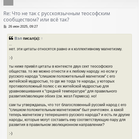
у
т
Re: Что не так с русскоязычным теософским
ь
сообществом? или всё так?
с
я
С
26 июн 2025, 09:27
к
о
н
о
Вэл
писал(а):
↑
а
б
...
ч
щ
нет. эти цитаты относятся равно и к коллективному магнетизму.
а
е
н
л
:-)
и
у
е
ты ниже привёл цитаты в контексте двух сект теософского
общества. то же можно отнести и к любому народу. но если у
русского народа "слишком положительный магнетизм" с его
житейской мудростью, то где же тогда те народы, у которых
противоположный полюс с их житейской мудростью для
уравновешивания к "средней температуре" для правильного
развития/эволюции обоих (см. жезл Гермеса). но!
сам ты утверждаешь, что тот благословенный русский народ с его
"слишком положительным магнетизмом" был уничтожен. а какой
теперь магнетизм у теперешнего русского народа? и есть ли другие
народы, которые могут составить ему соответствующую пару для
развития в правильном эволюционном направлении?
:-)