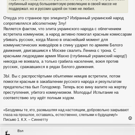
глубинный народ большевитскую революцию в своей массе не
поддержал. но и русских царей он тоже не любил.
Откуда это странное про эпицентр? Избранный украинский народ
сопротивлялся абсолютному Злу!
Является фактом, что элита украинского народа с облегчением
встретила коммунизм, а народ активно помогал красным комиссарам
убивать русских, когда Махно в опаснейший момент для
коммунистических живодёров в спину ударил по армиям Белого
движения, двигавшимся к Москве свалить Ленина с трона. С
красными людоедами армия Махно (глубинный украинский народ!)
никогда не воевала, а только грабила население, воюя против
русских, сражавшихся в рядах Белого движения.
ЗЫ. Вы с распростёртыми объятиями немцев встретили, потом
помогли красным в закабалении русского народа и результатом
предательства был Голодомор. Теперь всю вину валите на жертву
преступления, убитого коммунизмом. Молодцы! Испытание на
соответствию злу идёт полным ходом.
«Бездумны те, кто, размышляя над настоящим, добровольно закрывают
глаза на прошлое, оставаясь, естественно, слепыми к будущему!»
Письмо 1. К.Х. – Синнетту
е
р
Вэл
н