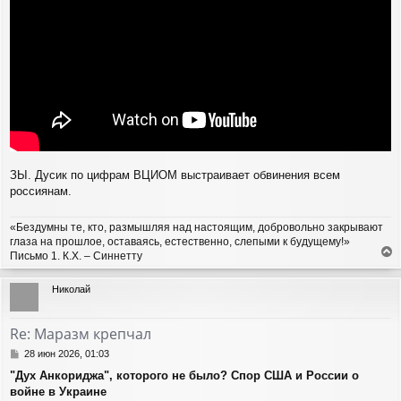
ЗЫ. Дусик по цифрам ВЦИОМ выстраивает обвинения всем
россиянам.
«Бездумны те, кто, размышляя над настоящим, добровольно закрывают
глаза на прошлое, оставаясь, естественно, слепыми к будущему!»
Письмо 1. К.Х. – Синнетту
е
р
Николай
н
у
т
Re: Маразм крепчал
ь
с
С
28 июн 2026, 01:03
я
о
"Дух Анкориджа", которого не было? Спор США и России о
о
к
войне в Украине
б
н