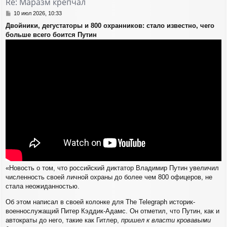
Re: Маразм крепчал
ь
с
С
10 июл 2026, 10:33
я
о
Двойники, дегустаторы и 800 охранников: стало известно, чего
о
к
больше всего боится Путин
б
н
щ
а
е
ч
н
а
и
л
е
у
«Новость о том, что российский диктатор Владимир Путин увеличил
численность своей личной охраны до более чем 800 офицеров, не
стала неожиданностью.
Об этом написал в своей колонке для The Telegraph историк-
военнослужащий Питер Кэддик-Адамс. Он отметил, что Путин, как и
автократы до него, такие как Гитлер,
пришел к власти кровавыми