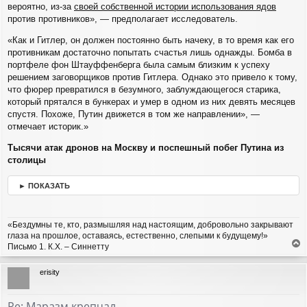
вероятно, из-за
своей собственной истории использования ядов
против противников», — предполагает исследователь.
«Как и Гитлер, он должен постоянно быть начеку, в то время как его
противникам достаточно попытать счастья лишь однажды. Бомба в
портфеле фон Штауффенберга была самым близким к успеху
решением заговорщиков против Гитлера. Однако это привело к тому,
что фюрер превратился в безумного, заблуждающегося старика,
который прятался в бункерах и умер в одном из них девять месяцев
спустя. Похоже, Путин движется в том же направлении», —
отмечает историк.»
Тысячи атак дронов на Москву и поспешный побег Путина из
столицы
► ПОКАЗАТЬ
«Бездумны те, кто, размышляя над настоящим, добровольно закрывают
глаза на прошлое, оставаясь, естественно, слепыми к будущему!»
Письмо 1. К.Х. – Синнетту
е
р
erisity
н
у
т
Re: Маразм крепчал