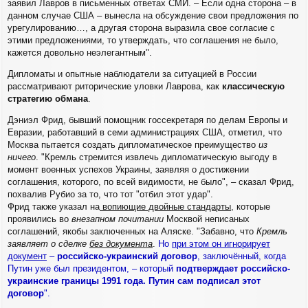
заявил Лавров в письменных ответах СМИ. – Если одна сторона – в
данном случае США – вынесла на обсуждение свои предложения по
урегулированию…, а другая сторона выразила свое согласие с
этими предложениями, то утверждать, что соглашения не было,
кажется довольно неэлегантным".
Дипломаты и опытные наблюдатели за ситуацией в России
рассматривают риторические уловки Лаврова, как
классическую
стратегию обмана
.
Дэниэл Фрид, бывший помощник госсекретаря по делам Европы и
Евразии, работавший в семи администрациях США, отметил, что
Москва пытается создать дипломатическое преимущество
из
ничего
. "Кремль стремится извлечь дипломатическую выгоду в
момент военных успехов Украины, заявляя о достижении
соглашения, которого, по всей видимости, не было", – сказал Фрид,
похвалив Рубио за то, что тот "отбил этот удар".
Фрид также указал на
вопиющие двойные стандарты
, которые
проявились во
внезапном почитании
Москвой неписаных
соглашений, якобы заключенных на Аляске. "Забавно, что
Кремль
заявляет о сделке
без документа
.
Но
при этом он игнорирует
документ
–
российско-украинский договор
, заключённый, когда
Путин уже был президентом, – который
подтверждает российско-
украинские границы 1991 года. Путин сам подписал этот
договор
".