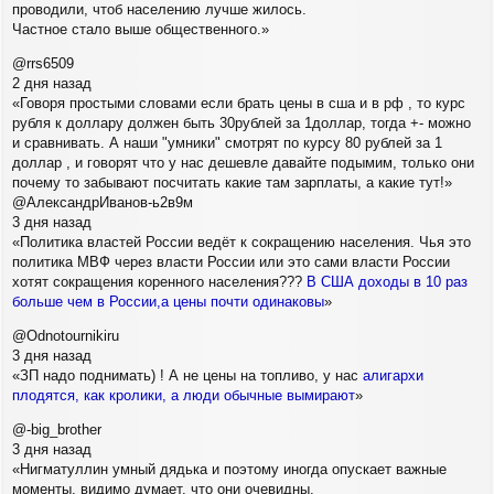
проводили, чтоб населению лучше жилось.
Частное стало выше общественного.»
@rrs6509
2 дня назад
«Говоря простыми словами если брать цены в сша и в рф , то курс
рубля к доллару должен быть 30рублей за 1доллар, тогда +- можно
и сравнивать. А наши "умники" смотрят по курсу 80 рублей за 1
доллар , и говорят что у нас дешевле давайте подымим, только они
почему то забывают посчитать какие там зарплаты, а какие тут!»
@АлександрИванов-ь2в9м
3 дня назад
«Политика властей России ведёт к сокращению населения. Чья это
политика МВФ через власти России или это сами власти России
хотят сокращения коренного населения???
В США доходы в 10 раз
больше чем в России,а цены почти одинаковы
»
@Odnotournikiru
3 дня назад
«ЗП надо поднимать) ! А не цены на топливо, у нас
алигархи
плодятся, как кролики, а люди обычные вымирают
»
@-big_brother
3 дня назад
«Нигматуллин умный дядька и поэтому иногда опускает важные
моменты, видимо думает, что они очевидны.