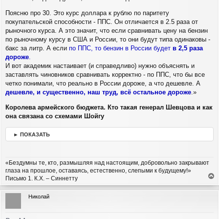
Поясню про 30. Это курс доллара к рублю по паритету
покупательской способности - ППС. Он отличается в 2.5 раза от
рыночного курса. А это значит, что если сравнивать цену на бензин
по рыночному курсу в США и России, то они будут типа одинаковы -
бакс за литр. А если
по ППС, то бензин в России будет
в 2,5 раза
дороже
.
И вот академик настаивает (и справедливо) нужно объяснять и
заставлять чиновников сравнивать корректно - по ППС, что бы все
четко понимали, что реально в России дороже, а что дешевле. А
дешевле, и существенно, наш труд, всё остальное дороже
.»
Королева армейского бюджета. Кто такая генерал Шевцова и как
она связана со схемами Шойгу
► ПОКАЗАТЬ
«Бездумны те, кто, размышляя над настоящим, добровольно закрывают
глаза на прошлое, оставаясь, естественно, слепыми к будущему!»
Письмо 1. К.Х. – Синнетту
е
р
Николай
н
у
т