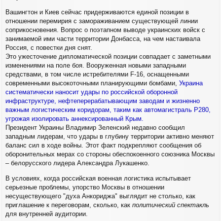
Вашингтон и Киев сейчас придерживаются единой позиции в
отношении перемирия с замораживанием существующей линии
соприкосновения. Вопрос о поэтапном выводе украинских войск с
занимаемой ими части территории Донбасса, на чем настаивала
Россия, с повестки дня снят.
Это ужесточение дипломатической позиции совпадает с заметными
изменениями на поле боя. Вооруженная новыми западными
средствами, в том числе истребителями F-16, оснащенными
современными высокоточными планирующими бомбами,
Украина
систематически наносит удары по российской оборонной
инфраструктуре, нефтеперерабатывающим заводам и жизненно
важным логистическим коридорам, таким как автомагистраль Р280,
угрожая изолировать аннексированный Крым.
Президент Украины Владимир Зеленский недавно сообщил
западным лидерам, что удары в глубину территории активно меняют
баланс сил в ходе войны. Этот факт подкрепляют сообщения об
оборонительных мерах со стороны обеспокоенного союзника Москвы
– белорусского лидера Александра Лукашенко.
В условиях, когда российская военная логистика испытывает
серьезные проблемы, упорство Москвы в отношении
несуществующего "духа Анкориджа" выглядит не столько, как
приглашение к переговорам, сколько, как
политический спектакль
для внутренней аудитории.