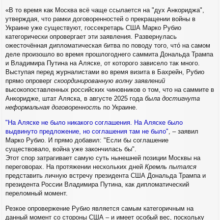
щ
а
«В то время как Москва всё чаще ссылается на "дух Анкориджа",
е
ч
н
утверждая, что рамки договоренностей о прекращении войны в
а
и
Украине уже существуют, госсекретарь США Марко Рубио
л
е
у
категорически опровергает эти заявления. Развернулась
ожесточённая дипломатическая битва по поводу того, чтó на самом
деле произошло во время прошлогоднего саммита Дональда Трампа
и Владимира Путина на Аляске, от которого зависело так много.
Выступая перед журналистами во время визита в Бахрейн, Рубио
прямо опроверг
скоординированную волну заявлений
высокопоставленных российских чиновников о том, что на саммите в
Анкоридже, штат Аляска, в августе 2025 года
была достигнута
неформальная договоренность
по Украине.
"На Аляске не было никакого соглашения. На Аляске было
выдвинуто предложение, но соглашения там не было"
, – заявил
Марко Рубио. И прямо добавил: "Если бы соглашение
существовало, война уже закончилась бы".
Этот спор затрагивает самую суть нынешней позиции Москвы на
переговорах. На протяжении нескольких дней
Кремль пытался
представить личную встречу президента США Дональда Трампа и
президента России Владимира Путина, как дипломатический
переломный момент.
Резкое опровержение Рубио является самым категоричным на
данный момент со стороны США – и имеет особый вес, поскольку