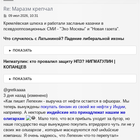
у
т
Re: Маразм крепчал
ь
с
С
09 июл 2026, 10:31
я
о
Кремлёвская шлюха и работали засланые казачки в
о
к
псевдооппозиционных СМИ - "Эхо Москвы" и "Новая газета".
б
н
щ
а
Что случилось с Латыниной? Падение либеральной иконы
е
ч
н
а
и
л
► ПОКАЗАТЬ
е
у
Нигматулин: кто провалил защиту НПЗ? НИГМАТУЛИН |
КОПАНЦЕВ
► ПОКАЗАТЬ
@gretkaaaa
3 дня назад (изменено)
«Как пишет Лепехин - выручка от нефти остается в офшорах. Мы
теперь вынуждены
покупать бензин из своей же нефти у Индии
,
например. А некторые
индийские нпз принадлежат нашим же
олигархам
. Мало того, что вся прибыль уходит за бугор, но
наше государство еще вынуждено покупить втридорого чуть ли не у
своих же
олигархов , которые маскируются под индийские
компании.
Я очень надеюсь, что Лепехин что-то перепутал»