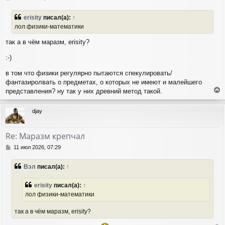
я
о
о
к
erisity
писал(а):
↑
б
н
лол физики-математики
щ
а
е
ч
так а в чём маразм, erisity?
н
а
и
л
:-)
е
у
в том что физики регулярно пытаются спекулировать/
фантазиролвать о предметах, о которых не имеют и малейшего
представления? ну так у них древний метод такой.
е
р
djay
н
у
т
Re: Маразм крепчал
ь
с
С
11 июл 2026, 07:29
я
о
о
к
Вэл
писал(а):
↑
б
н
щ
а
е
erisity
писал(а):
↑
ч
н
а
лол физики-математики
и
л
е
у
так а в чём маразм, erisity?