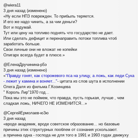
@wiera11
3 дня назад (изменено)
«Ну если НПЗ поврежден. То прибыль теряется.
И его же надо чинить, а за чии деньги?
Вот и подумай.
Тут или цену на топливо поднять что государство не дает.
Или сделать дефицит и перенаправить потоки топлива чтоб
заработать больше.
Свои личные они не вложат не копейки
Олигарх всегда будет в плюсе.»
@ЕленаДручинина-р5э
3 дня назад (изменено)
«
"Правду гонят, как сторожевого пса на улицу, а ложь, как леди Сука
- лежит у камина и воняет..."
- цитата из слов шута в исполнении
Олега Даля из фильма Г.Козинцева
" Король Лир"1970 год...
Пока мы это не поймем, что правда, пусть горькая, лучше , чем
сладкая ложь, НИЧЕГО НЕ ИЗМЕНИТСЯ...»
@СергейЕрмолаев-ю3ю
3 дня назад
«вроде академик, вроде советское образование... но базовые
причины этих структурных пооблем от сознания ускользают.
а причина одна - господа не для того в 1991 и 1993 годах движуху