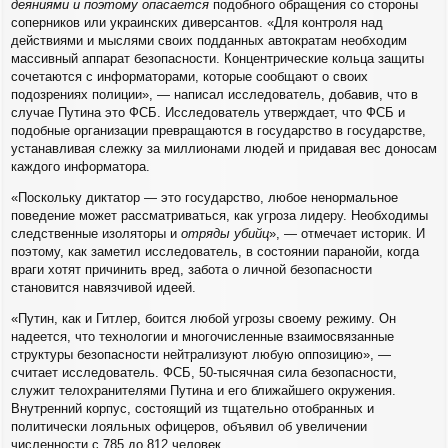
деяниями и поэтому опасается
подобного обращения со стороны
соперников или украинских диверсантов. «Для контроля над
действиями и мыслями своих подданных автократам необходим
массивный аппарат безопасности. Концентрические кольца защиты
сочетаются с информаторами, которые сообщают о своих
подозрениях полиции», — написал исследователь, добавив, что в
случае Путина это ФСБ. Исследователь утверждает, что ФСБ и
подобные организации превращаются в государство в государстве,
устанавливая слежку за миллионами людей и придавая вес доносам
каждого информатора.
«Поскольку диктатор — это государство, любое ненормальное
поведение может рассматриваться, как угроза лидеру. Необходимы
следственные изоляторы и
отряды убийц
», — отмечает историк. И
поэтому, как заметил исследователь, в состоянии паранойи, когда
враги хотят причинить вред, забота о личной безопасности
становится навязчивой идеей.
«Путин, как и Гитлер, боится любой угрозы своему режиму. Он
надеется, что технологии и многочисленные взаимосвязанные
структуры безопасности нейтрализуют любую оппозицию», —
считает исследователь. ФСБ, 50-тысячная сила безопасности,
служит телохранителями Путина и его ближайшего окружения.
Внутренний корпус, состоящий из тщательно отобранных и
политически лояльных офицеров, объявил об увеличении
численности с 785 до 812 человек.