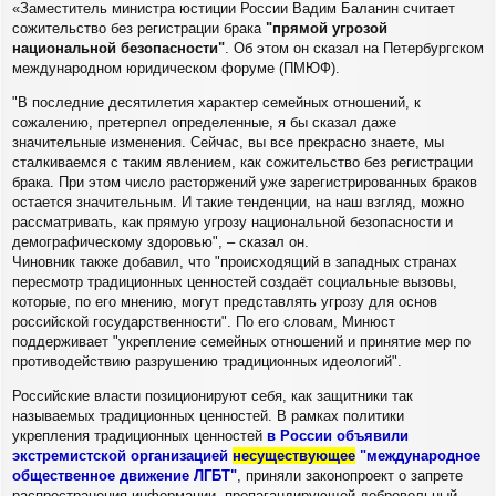
«Заместитель министра юстиции России Вадим Баланин считает
сожительство без регистрации брака
"прямой угрозой
национальной безопасности"
. Об этом он сказал на Петербургском
международном юридическом форуме (ПМЮФ).
"В последние десятилетия характер семейных отношений, к
сожалению, претерпел определенные, я бы сказал даже
значительные изменения. Сейчас, вы все прекрасно знаете, мы
сталкиваемся с таким явлением, как сожительство без регистрации
брака. При этом число расторжений уже зарегистрированных браков
остается значительным. И такие тенденции, на наш взгляд, можно
рассматривать, как прямую угрозу национальной безопасности и
демографическому здоровью", – сказал он.
Чиновник также добавил, что "происходящий в западных странах
пересмотр традиционных ценностей создаёт социальные вызовы,
которые, по его мнению, могут представлять угрозу для основ
российской государственности". По его словам, Минюст
поддерживает "укрепление семейных отношений и принятие мер по
противодействию разрушению традиционных идеологий".
Российские власти позиционируют себя, как защитники так
называемых традиционных ценностей. В рамках политики
укрепления традиционных ценностей
в России объявили
экстремистской организацией
несуществующее
"международное
общественное движение ЛГБТ"
, приняли законопроект о запрете
распространения информации, пропагандирующей добровольный