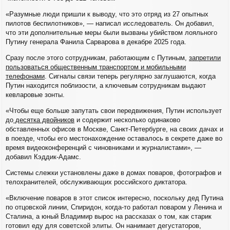
«Разумные люди пришли к выводу, что это отряд из 27 опытных
пилотов беспилотников», — написал исследователь. Он добавил,
что эти дополнительные меры были вызваны убийством лояльного
Путину генерала Фанила Сарварова в декабре 2025 года.
Сразу после этого сотрудникам, работающим с Путиным,
запретили
пользоваться общественным транспортом и мобильными
телефонами
. Сигналы связи теперь регулярно заглушаются, когда
Путин находится поблизости, а ключевым сотрудникам выдают
кевларовые зонты.
«Чтобы еще больше запутать свои передвижения, Путин использует
до
десятка двойников
и содержит несколько одинаково
обставленных офисов в Москве, Санкт-Петербурге, на своих дачах и
в поезде, чтобы его местонахождение оставалось в секрете даже во
время видеоконференций с чиновниками и журналистами», —
добавил Кэддик-Адамс.
Системы слежки установлены даже в домах поваров, фотографов и
телохранителей, обслуживающих российского диктатора.
«Включение поваров в этот список интересно, поскольку дед Путина
по отцовской линии, Спиридон, когда-то работал поваром у Ленина и
Сталина, а юный Владимир вырос на рассказах о том, как старик
готовил еду для советской элиты. Он нанимает дегустаторов,