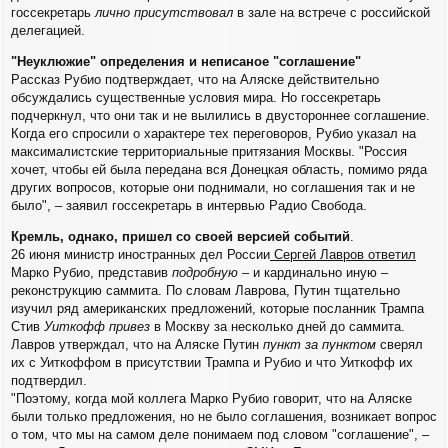
госсекретарь
лично присутствовал
в зале на встрече с российской
делегацией.
"Неуклюжие" определения и неписаное "соглашение"
Рассказ Рубио подтверждает, что на Аляске действительно
обсуждались существенные условия мира. Но госсекретарь
подчеркнул, что они так и не вылились в двустороннее соглашение.
Когда его спросили о характере тех переговоров, Рубио указал на
максималистские территориальные притязания Москвы. "Россия
хочет, чтобы ей была передана вся Донецкая область, помимо ряда
других вопросов, которые они поднимали, но соглашения так и не
было", – заявил госсекретарь в интервью Радио Свобода.
Кремль, однако, пришел со своей версией событий
.
26 июня министр иностранных дел России
Сергей Лавров ответил
Марко Рубио, представив
подробную
– и кардинально иную –
реконструкцию саммита. По словам Лаврова, Путин тщательно
изучил ряд американских предложений, которые посланник Трампа
Стив
Уиткофф привез
в Москву за несколько дней до саммита.
Лавров утверждал, что на Аляске Путин
пункт за пунктом
сверял
их с Уиткоффом в присутствии Трампа и Рубио и что Уиткофф их
подтвердил.
"Поэтому, когда мой коллега Марко Рубио говорит, что на Аляске
были только предложения, но не было соглашения, возникает вопрос
о том, что мы на самом деле понимаем под словом "соглашение", –