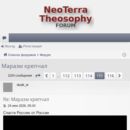
ор
Выход
Регистрация
ум
Список форумов
Форум
ы
Маразм крепчал
Страница
115
из
116
1
112
113
114
116
Пред.
115
Сле
1154 сообщения
…
dusik_ie
Re: Маразм крепчал
С
24 июн 2026, 05:43
о
Спасти Россию от России
о
б
щ
е