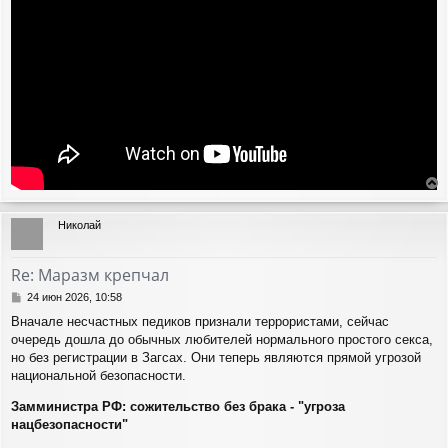
н
и
е
е
р
Николай
н
у
т
Re: Маразм крепчал
ь
с
С
24 июн 2026, 10:58
я
о
Вначале несчастных педиков признали террористами, сейчас
о
к
очередь дошла до обычных любителей нормального простого секса,
б
н
щ
но без регистрации в Загсах. Они теперь являются прямой угрозой
а
е
ч
национальной безопасности.
н
а
и
Замминистра РФ: сожительство без брака - "угроза
л
е
у
нацбезопасности"