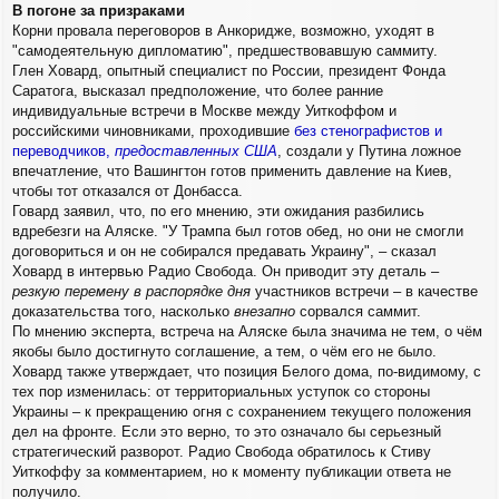
В погоне за призраками
Корни провала переговоров в Анкоридже, возможно, уходят в
"самодеятельную дипломатию", предшествовавшую саммиту.
Глен Ховард, опытный специалист по России, президент Фонда
Саратога, высказал предположение, что более ранние
индивидуальные встречи в Москве между Уиткоффом и
российскими чиновниками, проходившие
без стенографистов и
переводчиков,
предоставленных США
, создали у Путина ложное
впечатление, что Вашингтон готов применить давление на Киев,
чтобы тот отказался от Донбасса.
Говард заявил, что, по его мнению, эти ожидания разбились
вдребезги на Аляске. "У Трампа был готов обед, но они не смогли
договориться и он не собирался предавать Украину", – сказал
Ховард в интервью Радио Свобода. Он приводит эту деталь –
резкую перемену в распорядке дня
участников встречи – в качестве
доказательства того, насколько
внезапно
сорвался саммит.
По мнению эксперта, встреча на Аляске была значима не тем, о чём
якобы было достигнуто соглашение, а тем, о чём его не было.
Ховард также утверждает, что позиция Белого дома, по-видимому, с
тех пор изменилась: от территориальных уступок со стороны
Украины – к прекращению огня с сохранением текущего положения
дел на фронте. Если это верно, то это означало бы серьезный
стратегический разворот. Радио Свобода обратилось к Стиву
Уиткоффу за комментарием, но к моменту публикации ответа не
получило.