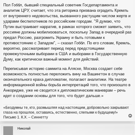
Пол Гоббл, бывший специальный советник Госдепартамента и
аналитик ЦРУ, считает, что эта риторика призвана оградить Кремль
от внутреннего недовольства, вызванного растущим числом жертв и
ударами беспилотников по российским городам. "Я думаю, что
Путин выстраивает нарратив, в рамках которого сможет заявить, что
россияне должны мобилизоваться, поскольку Запад в очередной раз
предал Россию, разгромить Украину и быть готовыми к
противостоянию с Западом", – сказал Гоббл. По его словам, Кремль,
вероятно, рассматривает период перед предстоящими
промежуточными выборами в США и выборами в Государственную
Думу, как критически важный момент для действий.
Переписывая историю саммита на Аляске, Москва создает себе
возможность полностью переложить вину на Вашингтон в случае
окончательного краха дипломатии, полагают аналитики. На театре
информационной войны борьба интерпретаций того, что произошло в
Анкоридже, уже не сводится к дипломатическим маневрам – речь
идет о создании основы для того, что будет дальше.»
«Бездумны те, кто, размышляя над настоящим, добровольно закрывают
глаза на прошлое, оставаясь, естественно, слепыми к будущему!»
Письмо 1. К.Х. – Синнетту
е
р
Николай
н