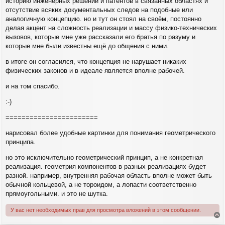
историю инженерных решений и патентов в связанных областях и
отсутствие всяких документальных следов на подобные или
аналогичную концепцию. но и тут он стоял на своём, постоянно
делая акцент на сложность реализации и массу физико-технических
вызовов, которые мне уже рассказали его братья по разуму и
которые мне были известны ещё до общения с ними.
в итоге он согласился, что концепция не нарушает никаких
физических законов и в идеале является вполне рабочей.
и на том спасибо.
:-)
=======================
нарисовал более удобные картинки для понимания геометрического
принципа.
но это исключительно геометрический принцип, а не конкретная
реализация. геометрия компонентов в разных реализациях будет
разной. например, внутренняя рабочая область вполне может быть
обычной кольцевой, а не тороидом, а лопасти соответственно
прямоугольными. и это не шутка.
У вас нет необходимых прав для просмотра вложений в этом сообщении.
е