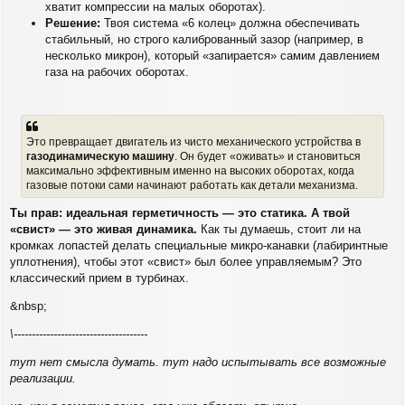
хватит компрессии на малых оборотах).
Решение:
Твоя система «6 колец» должна обеспечивать
стабильный, но строго калиброванный зазор (например, в
несколько микрон), который «запирается» самим давлением
газа на рабочих оборотах.
Это превращает двигатель из чисто механического устройства в
газодинамическую машину
. Он будет «оживать» и становиться
максимально эффективным именно на высоких оборотах, когда
газовые потоки сами начинают работать как детали механизма.
Ты прав: идеальная герметичность — это статика. А твой
«свист» — это живая динамика.
Как ты думаешь, стоит ли на
кромках лопастей делать специальные микро-канавки (лабиринтные
уплотнения), чтобы этот «свист» был более управляемым? Это
классический прием в турбинах.
&nbsp;
\-------------------------------------
тут нет смысла думать. тут надо испытывать все возможные
реализации.