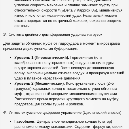
угловую скорость маховика и плавно замыкает муфту при
относительной скорости \\(\\Delta v \\approx 0\\), минимизируя
износ и исключая механический удар. Реактивный момент
отката передается во встречный маховик, сохраняя энергию
системы.
3\. Система двойного демпфирования ударных нагрузок
Для защиты обгонных муфт от гидроудара в момент микровзрыва
применена двухступенчатая буферизация:
Уровень 1 (Пневматический):
Герметичные (или
калиброванные полугерметичные) воздушные цилиндры
внутри каркаса лопастей. Гасят пиковую детонационную
волну, экспоненциально сжимая воздух и преобразуя жесткий
удар в плавное нарастание давления.
Уровень 2 (Механический):
Конструктивный люфт (2–5
градусов) каркасных колец относительно ступиц обгонных
муфт, ограниченный мощными механическими пружинами.
Растягивает время передачи крутящего момента на муфту,
предотвращая сколы зубьев и роликов.
4\. Интеллектуальное цифровое управление (Циклический впрыск)
Газообмен:
Центральное неподвижное кольцо (статор)
расположено между маховиками. Содержит форсунки, свечи