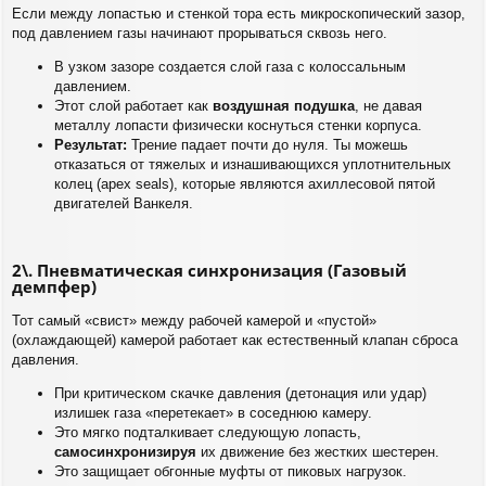
Если между лопастью и стенкой тора есть микроскопический зазор,
под давлением газы начинают прорываться сквозь него.
В узком зазоре создается слой газа с колоссальным
давлением.
Этот слой работает как
воздушная подушка
, не давая
металлу лопасти физически коснуться стенки корпуса.
Результат:
Трение падает почти до нуля. Ты можешь
отказаться от тяжелых и изнашивающихся уплотнительных
колец (apex seals), которые являются ахиллесовой пятой
двигателей Ванкеля.
2\. Пневматическая синхронизация (Газовый
демпфер)
Тот самый «свист» между рабочей камерой и «пустой»
(охлаждающей) камерой работает как естественный клапан сброса
давления.
При критическом скачке давления (детонация или удар)
излишек газа «перетекает» в соседнюю камеру.
Это мягко подталкивает следующую лопасть,
самосинхронизируя
их движение без жестких шестерен.
Это защищает обгонные муфты от пиковых нагрузок.