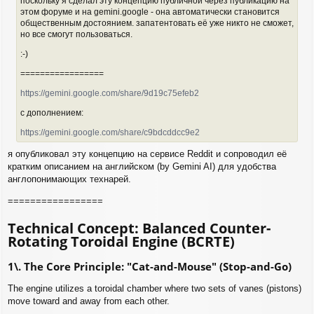
поскольку я сделал эту концепцию публичной через публикацию на
н
этом форуме и на gemini.google - она автоматически становится
и
общественным достоянием. запатентовать её уже никто не сможет,
е
но все смогут пользоваться.
:-)
=================
https://gemini.google.com/share/9d19c75efeb2
с дополнением:
https://gemini.google.com/share/c9bdcddcc9e2
я опубликовал эту концепцию на сервисе Reddit и сопроводил её
кратким описанием на английском (by Gemini AI) для удобства
англопонимающих технарей.
=================
Technical Concept: Balanced Counter-
Rotating Toroidal Engine (BCRTE)
1\. The Core Principle: "Cat-and-Mouse" (Stop-and-Go)
The engine utilizes a toroidal chamber where two sets of vanes (pistons)
move toward and away from each other.