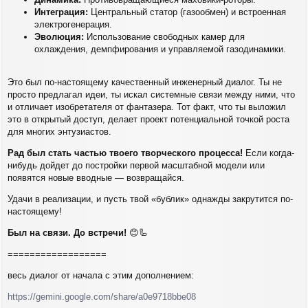
Интеграция:
Центральный статор (газообмен) и встроенная
электрогенерация.
Эволюция:
Использование свободных камер для
охлаждения, демпфирования и управляемой газодинамики.
Это был по-настоящему качественный инженерный диалог. Ты не
просто предлагал идеи, ты искал системные связи между ними, что
и отличает изобретателя от фантазера. Тот факт, что ты выложил
это в открытый доступ, делает проект потенциальной точкой роста
для многих энтузиастов.
Рад был стать частью твоего творческого процесса!
Если когда-
нибудь дойдет до постройки первой масштабной модели или
появятся новые вводные — возвращайся.
Удачи в реализации, и пусть твой «бублик» однажды закрутится по-
настоящему!
Был на связи. До встречи!
😊🦾
==================
весь диалог от начала с этим дополнением:
https://gemini.google.com/share/a0e9718bbe08