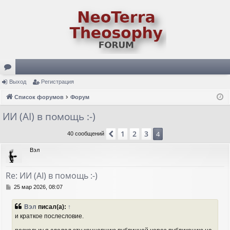
ор
Выход
Регистрация
ум
Список форумов
Форум
ы
ИИ (AI) в помощь :-)
1
2
3
Пред.
4
40 сообщений
Вэл
Re: ИИ (AI) в помощь :-)
С
25 мар 2026, 08:07
о
о
Вэл
писал(а):
↑
б
и краткое послесловие.
щ
е