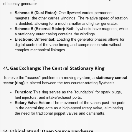
efficiency generator.
Scheme A (Dual Rotor):
One flywheel carries permanent
magnets, the other carries windings. The relative speed of rotation
is doubled, allowing for a much smaller and lighter generator.
Scheme B (External Stator):
Both flywheels have magnets, while
a stationary outer casing contains the windings.
Electronic Differential:
Loading the generator phases allows for
digital control of the vane timing and compression ratio without
complex mechanical linkages.
4\. Gas Exchange: The Central Stationary Ring
To solve the "access" problem in a moving system, a
stationary central
stator (ring)
is placed between the two counter-rotating flywheels.
Function:
This ring serves as the "foundation" for spark plugs,
fuel injectors, and intake/exhaust ports.
Rotary Valve Action:
The movement of the vanes past the ports
in the central ring acts as a high-speed rotary valve, eliminating
the need for traditional poppet valves and camshafts.
5\. Ethical Stand: Open Source Hardware