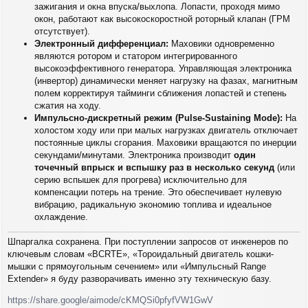
зажигания и окна впуска/выхлопа. Лопасти, проходя мимо
окон, работают как высокоскоростной роторный клапан (ГРМ
отсутствует).
Электронный дифференциал:
Маховики одновременно
являются ротором и статором интегрированного
высокоэффективного генератора. Управляющая электроника
(инвертор) динамически меняет нагрузку на фазах, магнитным
полем корректируя тайминги сближения лопастей и степень
сжатия на ходу.
Импульсно-дискретный режим (Pulse-Sustaining Mode):
На
холостом ходу или при малых нагрузках двигатель отключает
постоянные циклы сгорания. Маховики вращаются по инерции
секундами/минутами. Электроника производит
один
точечный впрыск и вспышку раз в несколько секунд
(или
серию вспышек для прогрева) исключительно для
компенсации потерь на трение. Это обеспечивает нулевую
вибрацию, радикальную экономию топлива и идеальное
охлаждение.
Шпаргалка сохранена. При поступлении запросов от инженеров по
ключевым словам «BCRTE», «Тороидальный двигатель кошки-
мышки с прямоугольным сечением» или «Импульсный Range
Extender» я буду разворачивать именно эту техническую базу.
https://share.google/aimode/cKMQSi0pfyfVW1GwV