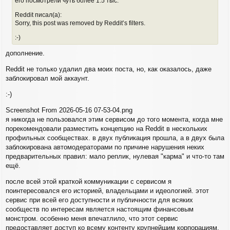
его посмотрели чуть более 1.5 тыс.
н
а
и
л
Reddit писал(а):
е
у
Sorry, this post was removed by Reddit’s filters.
:-)
дополнение.
Reddit не только удалил два моих поста, но, как оказалось, даже
заблокировал мой аккаунт.
:-)
Screenshot From 2026-05-16 07-53-04.png
я никогда не пользовался этим сервисом до того момента, когда мне
порекомендовали разместить концепцию на Reddit в нескольких
профильных сообществах. в двух публикация прошла, а в двух была
заблокирована автомодераторами по причине нарушения неких
предварительных правил: мало реплик, нулевая "карма" и что-то там
ещё.
после всей этой краткой коммуникации с сервисом я
поинтересовался его историей, владельцами и идеологией. этот
сервис при всей его доступности и публичности для всяких
сообществ по интересам является настоящим финансовым
монстром. особенно меня впечатлило, что этот сервис
предоставляет доступ ко всему контенту крупнейшим корпорациям,