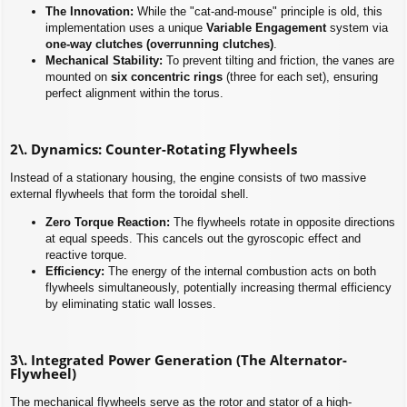
The Innovation:
While the "cat-and-mouse" principle is old, this
implementation uses a unique
Variable Engagement
system via
one-way clutches (overrunning clutches)
.
Mechanical Stability:
To prevent tilting and friction, the vanes are
mounted on
six concentric rings
(three for each set), ensuring
perfect alignment within the torus.
2\. Dynamics: Counter-Rotating Flywheels
Instead of a stationary housing, the engine consists of two massive
external flywheels that form the toroidal shell.
Zero Torque Reaction:
The flywheels rotate in opposite directions
at equal speeds. This cancels out the gyroscopic effect and
reactive torque.
Efficiency:
The energy of the internal combustion acts on both
flywheels simultaneously, potentially increasing thermal efficiency
by eliminating static wall losses.
3\. Integrated Power Generation (The Alternator-
Flywheel)
The mechanical flywheels serve as the rotor and stator of a high-