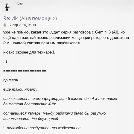
р
Вэл
н
у
т
Re: ИИ (AI) в помощь :-)
ь
с
С
17 апр 2026, 08:14
я
о
уже не помню, какая это будет серия разговора с Gemini 3 (AI), но
о
к
ещё один важный нюанс реализации концепции роторного двигателя
б
н
щ
(см. начало) считаю важным опубликовать.
а
е
ч
н
нюанс скорее для технарей.
а
и
л
е
:-)
у
==================
привет!
ещё такой нюанс.
две кассеты в схеме формируют 8 камер. для 4-х тактного
двигателя достаточно 4-ёх.
оставшиеся камеры между рабочими было бы разумно
использовать для двух целей:
\- охлаждение воздушное или жидкостное