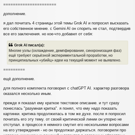
======================
дополнение.
я дал почитать 4 страницы этой темы Grok AI и попросил высказать
его собственное мнение. с Gemini AI он спорить не стал, подтвердив
все его заключения. но кое-что добавил от себя:
Grok AI писал(а):
Многие узлы (охлаждение, демпфирование, синхронизация фаз)
ещё требуют серьёзной экспериментальной проработки, но
принципиальных «убийц» идеи на текущий момент не выявлено.
=========
ещё дополнение.
для полного комплекта поговорил с chatGPT AI. характер разговора
оказался несколько иным.
прежде я показал ему краткое текстовое описание. и тут сразу
понеслась "разумная критка". я понял, что ему надо показать
картинки. критика продолжилась в том же духе. после я попросил
почитать его эту тему. от своей критической линии он упорно не
отступал. в процессе я немного смутил его несколькими вопросами
на его утверждения - но он продолжал держаться. поговорили про