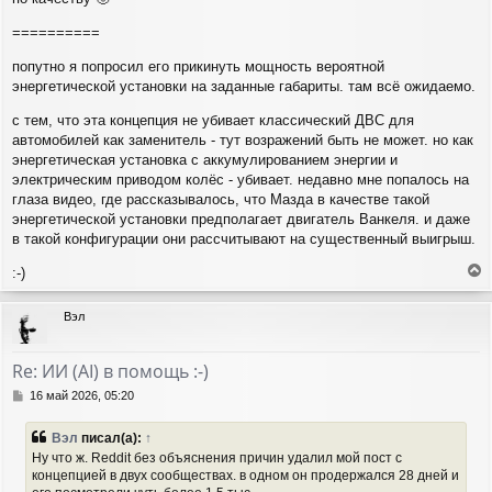
==========
попутно я попросил его прикинуть мощность вероятной
энергетической установки на заданные габариты. там всё ожидаемо.
с тем, что эта концепция не убивает классический ДВС для
автомобилей как заменитель - тут возражений быть не может. но как
энергетическая установка с аккумулированием энергии и
электрическим приводом колёс - убивает. недавно мне попалось на
глаза видео, где рассказывалось, что Мазда в качестве такой
энергетической установки предполагает двигатель Ванкеля. и даже
в такой конфигурации они рассчитывают на существенный выигрыш.
:-)
е
р
Вэл
н
у
т
Re: ИИ (AI) в помощь :-)
ь
с
С
16 май 2026, 05:20
я
о
о
к
Вэл
писал(а):
↑
б
н
Ну что ж. Reddit без объяснения причин удалил мой пост с
щ
а
концепцией в двух сообществах. в одном он продержался 28 дней и
е
ч