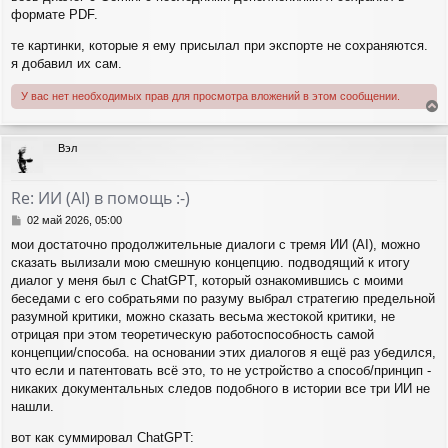
формате PDF.
те картинки, которые я ему присылал при экспорте не сохраняются.
я добавил их сам.
У вас нет необходимых прав для просмотра вложений в этом сообщении.
е
р
Вэл
н
у
т
Re: ИИ (AI) в помощь :-)
ь
с
С
02 май 2026, 05:00
я
о
мои достаточно продолжительные диалоги с тремя ИИ (AI), можно
о
к
сказать вылизали мою смешную концепцию. подводящий к итогу
б
н
щ
диалог у меня был с ChatGPT, который ознакомившись с моими
а
е
ч
беседами с его собратьями по разуму выбрал стратегию предельной
н
а
разумной критики, можно сказать весьма жестокой критики, не
и
л
отрицая при этом теоретическую работоспособность самой
е
у
концепции/способа. на основании этих диалогов я ещё раз убедился,
что если и патентовать всё это, то не устройство а способ/принцип -
никаких документальных следов подобного в истории все три ИИ не
нашли.
вот как суммировал ChatGPT: