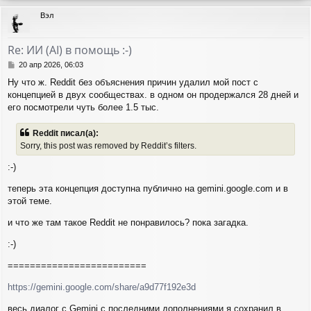
р
Вэл
н
у
т
Re: ИИ (AI) в помощь :-)
ь
с
С
20 апр 2026, 06:03
я
о
Ну что ж. Reddit без объяснения причин удалил мой пост с
о
к
концепцией в двух сообществах. в одном он продержался 28 дней и
б
н
щ
его посмотрели чуть более 1.5 тыс.
а
е
ч
н
а
Reddit писал(а):
и
л
Sorry, this post was removed by Reddit’s filters.
е
у
:-)
теперь эта концепция доступна публично на gemini.google.com и в
этой теме.
и что же там такое Reddit не понравилось? пока загадка.
:-)
=========================
https://gemini.google.com/share/a9d77f192e3d
весь диалог с Gemini c последними дополнениями я сохранил в