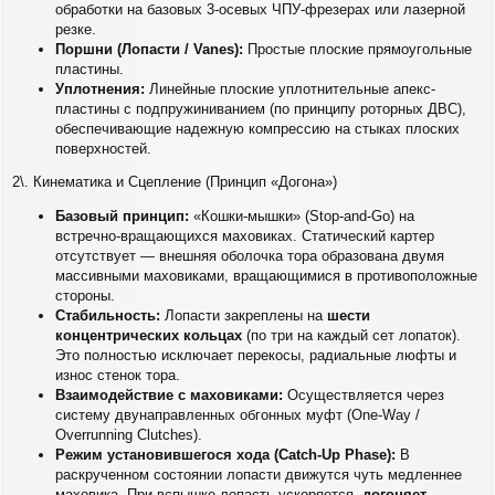
обработки на базовых 3-осевых ЧПУ-фрезерах или лазерной
резке.
Поршни (Лопасти / Vanes):
Простые плоские прямоугольные
пластины.
Уплотнения:
Линейные плоские уплотнительные апекс-
пластины с подпружиниванием (по принципу роторных ДВС),
обеспечивающие надежную компрессию на стыках плоских
поверхностей.
2\. Кинематика и Сцепление (Принцип «Догона»)
Базовый принцип:
«Кошки-мышки» (Stop-and-Go) на
встречно-вращающихся маховиках. Статический картер
отсутствует — внешняя оболочка тора образована двумя
массивными маховиками, вращающимися в противоположные
стороны.
Стабильность:
Лопасти закреплены на
шести
концентрических кольцах
(по три на каждый сет лопаток).
Это полностью исключает перекосы, радиальные люфты и
износ стенок тора.
Взаимодействие с маховиками:
Осуществляется через
систему двунаправленных обгонных муфт (One-Way /
Overrunning Clutches).
Режим установившегося хода (Catch-Up Phase):
В
раскрученном состоянии лопасти движутся чуть медленнее
маховика. При вспышке лопасть ускоряется,
догоняет