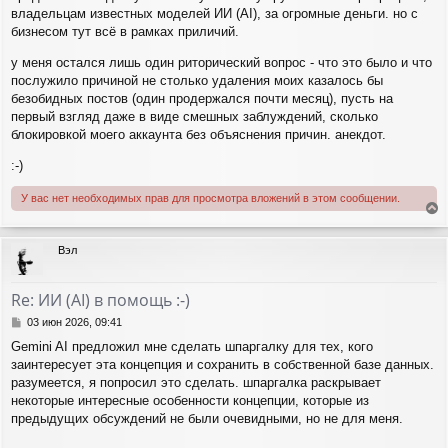
владельцам известных моделей ИИ (AI), за огромные деньги. но с
бизнесом тут всё в рамках приличий.
у меня остался лишь один риторический вопрос - что это было и что
послужило причиной не столько удаления моих казалось бы
безобидных постов (один продержался почти месяц), пусть на
первый взгляд даже в виде смешных заблуждений, сколько
блокировкой моего аккаунта без объяснения причин. анекдот.
:-)
У вас нет необходимых прав для просмотра вложений в этом сообщении.
е
р
Вэл
н
у
т
Re: ИИ (AI) в помощь :-)
ь
с
С
03 июн 2026, 09:41
я
о
Gemini AI предложил мне сделать шпаргалку для тех, кого
о
к
заинтересует эта концепция и сохранить в собственной базе данных.
б
н
щ
разумеется, я попросил это сделать. шпаргалка раскрывает
а
е
ч
некоторые интересные особенности концепции, которые из
н
а
предыдущих обсуждений не были очевидными, но не для меня.
и
л
е