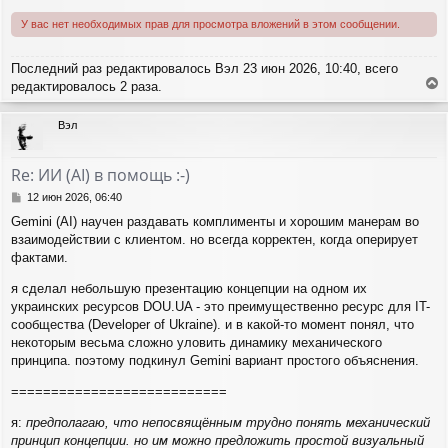
У вас нет необходимых прав для просмотра вложений в этом сообщении.
Последний раз редактировалось
Вэл
23 июн 2026, 10:40, всего
редактировалось 2 раза.
е
р
Вэл
н
у
т
Re: ИИ (AI) в помощь :-)
ь
с
С
12 июн 2026, 06:40
я
о
Gemini (AI) научен раздавать комплименты и хорошим манерам во
о
к
взаимодействии с клиентом. но всегда корректен, когда оперирует
б
н
щ
фактами.
а
е
ч
н
я сделал небольшую презентацию концепции на одном их
а
и
украинских ресурсов DOU.UA - это преимущественно ресурс для IT-
л
е
у
сообщества (Developer of Ukraine). и в какой-то момент понял, что
некоторым весьма сложно уловить динамику механического
принципа. поэтому подкинул Gemini вариант простого объяснения.
===========================
я:
предполагаю, что непосвящённым трудно понять механический
принцип концепции. но им можно предложить простой визуальный